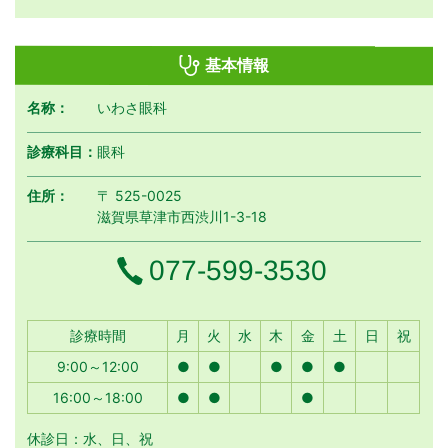
基本情報
名称：
いわさ眼科
診療科目：
眼科
住所：
〒 525-0025
滋賀県草津市西渋川1-3-18
電話番号
077-599-3530
月曜日
火曜日
水曜日
木曜日
金曜日
土曜日
日曜日
祝日
診療時間
月
火
水
木
金
土
日
祝
9:00～12:00
●
●
●
●
●
16:00～18:00
●
●
●
休診日：水、日、祝