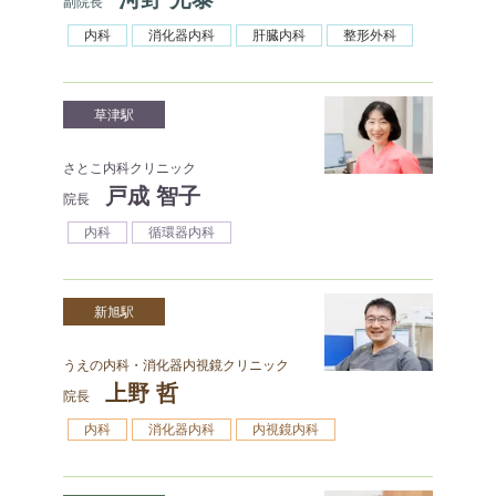
副院長
内科
消化器内科
肝臓内科
整形外科
草津駅
さとこ内科クリニック
戸成 智子
院長
内科
循環器内科
新旭駅
うえの内科・消化器内視鏡クリニック
上野 哲
院長
内科
消化器内科
内視鏡内科