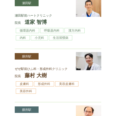
瀬田駅
瀬⽥駅前ハートクリニック
道家 智博
院長
循環器内科
呼吸器内科
漢⽅内科
内科
⼩児科
⽣活習慣病
膳所駅
ぜぜ駅前ひふ科・形成外科クリニック
藤村 大樹
院長
皮膚科
形成外科
美容皮膚科
美容外科
膳所駅