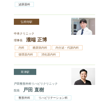
泌尿器科
弘明寺駅
中本クリニック
瀧端 正博
理事長
内科
糖尿病内科
内分泌・代謝内科
循環器内科
消化器内科
草津駅
戸田整形外科リハビリクリニック
戸田 直樹
院長
整形外科
リハビリテーション科