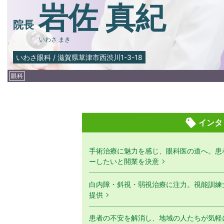
岩佐 真紀
院長
いわさ まき
いわさ眼科
/
滋賀県草津市西渋川1-3-18
眼科
インタ
手術治療に魅力を感じ、眼科医の道へ。患
ーしたいと開業を決意
白内障・斜視・弱視治療に注力。視能訓練
提供
患者の不安を解消し、地域の人たちが気軽