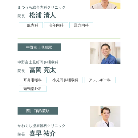
まつうら総合内科クリニック
松浦 清人
院長
一般内科
老年内科
漢方内科
中野富士見町駅
中野富士見町耳鼻咽喉科
冨岡 亮太
院長
耳鼻咽喉科
小児耳鼻咽喉科
アレルギー科
頭頸部外科
西川口駅/蕨駅
かわぐち泌尿器科クリニック
喜早 祐介
院長