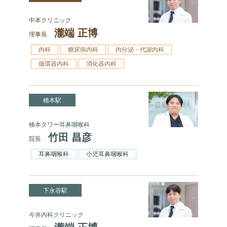
中本クリニック
瀧端 正博
理事長
内科
糖尿病内科
内分泌・代謝内科
循環器内科
消化器内科
橋本駅
橋本タワー耳鼻咽喉科
竹田 昌彦
院長
耳鼻咽喉科
小児耳鼻咽喉科
下永谷駅
今井内科クリニック