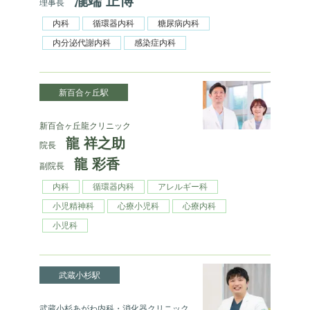
瀧端 正博
理事長
内科
循環器内科
糖尿病内科
内分泌代謝内科
感染症内科
新百合ヶ丘駅
新百合ヶ丘龍クリニック
龍 祥之助
院長
龍 彩香
副院長
内科
循環器内科
アレルギー科
小児精神科
心療小児科
心療内科
小児科
武蔵小杉駅
武蔵小杉あがわ内科・消化器クリニック