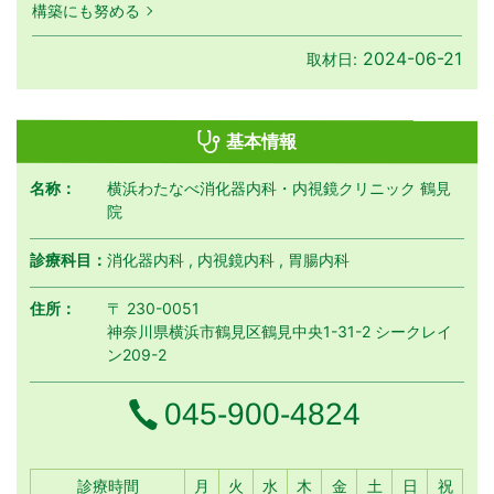
構築にも努める
2024-06-21
取材日:
基本情報
名称：
横浜わたなべ消化器内科・内視鏡クリニック 鶴見
院
診療科目：
消化器内科 , 内視鏡内科 , 胃腸内科
住所：
〒 230-0051
神奈川県横浜市鶴見区鶴見中央1-31-2 シークレイ
ン209-2
電話番号
045-900-4824
月曜日
火曜日
水曜日
木曜日
金曜日
土曜日
日曜日
祝日
診療時間
月
火
水
木
金
土
日
祝