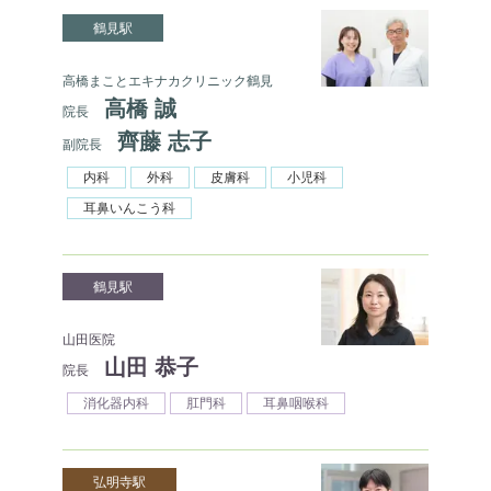
鶴見駅
高橋まことエキナカクリニック鶴見
高橋 誠
院長
齊藤 志子
副院長
内科
外科
皮膚科
小児科
耳鼻いんこう科
鶴見駅
山田医院
山田 恭子
院長
消化器内科
肛門科
耳鼻咽喉科
弘明寺駅