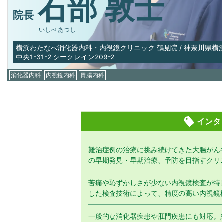
石部 敦士
院長
いしべ あつし
横浜わたなべ消化器内科・内視鏡クリニック 鶴見院
/
神奈川県横
中央1-31-2 シークレイン209-2
消化器内科
内視鏡内科
胃腸内科
インタ
難治症例の治療に挑み続けてきた大腸がん
の早期発見・早期治療、予防を目指すクリ
苦痛や恥ずかしさが少ない内視鏡検査が特
した検査技術によって、精度の高い内視鏡
一般的な消化器疾患や肛門疾患にも対応。