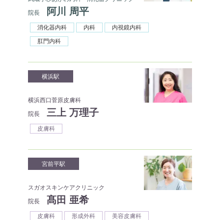
阿川 周平
院長
消化器内科
内科
内視鏡内科
肛門内科
横浜駅
横浜西口菅原皮膚科
三上 万理子
院長
皮膚科
宮前平駅
スガオスキンケアクリニック
髙田 亜希
院長
皮膚科
形成外科
美容皮膚科