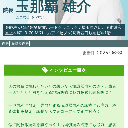
玉那覇 雄介
院長
たまなは ゆうすけ
医療法人須賀医院 駅前ハートクリニック
/
埼玉県さいたま市浦和
区上木崎1-9-20 MI7(エムアイセブン)与野西口駅前ビル1階
内科
循環器内科
2025-06-30
更新日:
インタビュー目次
人の救命に携わりたいとの想いから循環器内科の道へ。患者
一人ひとりと向き合える地域医療に魅力を感じ開業医に
一般内科に加え、専門とする循環器内科の診療にも注力。検
査体制を整え、診察からフォローアップまで対応
命に関わる病気を防ぐべく生活習慣病の治療にも尽力。患者