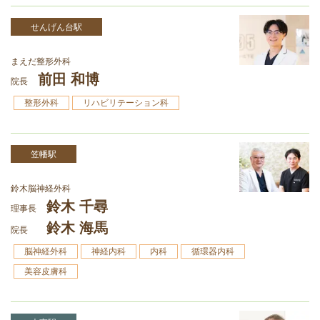
せんげん台駅
まえだ整形外科
前田 和博
院長
整形外科
リハビリテーション科
笠幡駅
鈴木脳神経外科
鈴木 千尋
理事長
鈴木 海馬
院長
脳神経外科
神経内科
内科
循環器内科
美容皮膚科