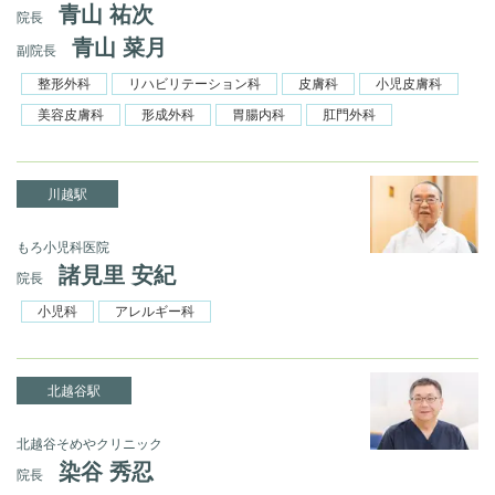
青山 祐次
院長
青山 菜月
副院長
整形外科
リハビリテーション科
皮膚科
小児皮膚科
美容皮膚科
形成外科
胃腸内科
肛門外科
川越駅
もろ小児科医院
諸見里 安紀
院長
小児科
アレルギー科
北越谷駅
北越谷そめやクリニック
染谷 秀忍
院長