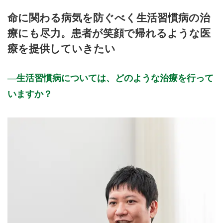
月曜日
火曜日
水曜日
木曜日
金曜日
土曜日
日曜日
祝日
診療時間
月
火
水
木
金
土
日
祝
命に関わる病気を防ぐべく生活習慣病の治
9:00～12:00
●
●
●
●
●
●
療にも尽力。患者が笑顔で帰れるような医
15:00～18:00
●
●
●
●
療を提供していきたい
休診日: 日、祝
※診療時間や臨時休診・診療内容等について、事前に必ず医療
生活習慣病については、どのような治療を行って
機関ホームページ、またはお電話にてご確認ください。
いますか？
>>病院なびで医療機関の詳細を見る
公式HPはこちら