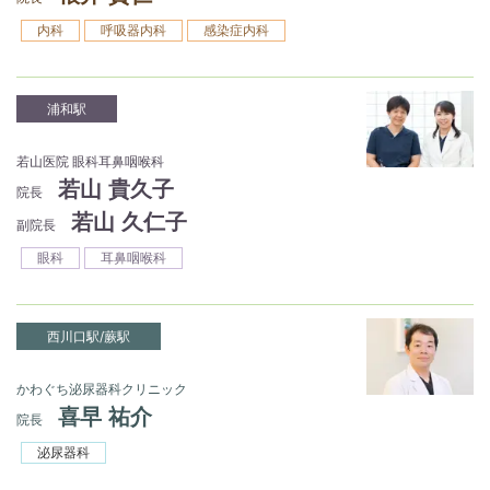
内科
呼吸器内科
感染症内科
浦和駅
若山医院 眼科耳鼻咽喉科
若山 貴久子
院長
若山 久仁子
副院長
眼科
耳鼻咽喉科
西川口駅/蕨駅
かわぐち泌尿器科クリニック
喜早 祐介
院長
泌尿器科