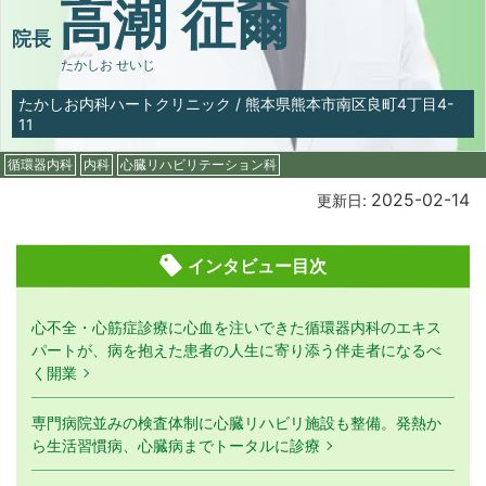
高潮 征爾
院長
たかしお せいじ
たかしお内科ハートクリニック
/
熊本県熊本市南区良町4丁目4-
11
循環器内科
内科
心臓リハビリテーション科
2025-02-14
更新日:
インタビュー目次
心不全・心筋症診療に心血を注いできた循環器内科のエキス
パートが、病を抱えた患者の人生に寄り添う伴走者になるべ
く開業
専門病院並みの検査体制に心臓リハビリ施設も整備。発熱か
ら生活習慣病、心臓病までトータルに診療