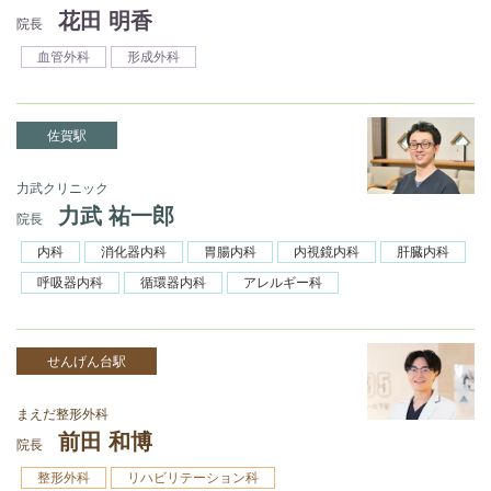
花田 明香
院長
血管外科
形成外科
佐賀駅
力武クリニック
力武 祐一郎
院長
内科
消化器内科
胃腸内科
内視鏡内科
肝臓内科
呼吸器内科
循環器内科
アレルギー科
せんげん台駅
まえだ整形外科
前田 和博
院長
整形外科
リハビリテーション科