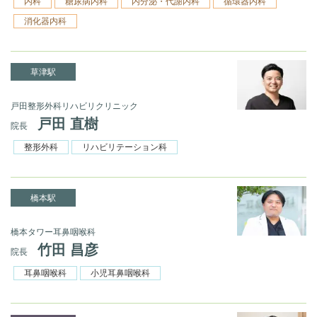
内科
糖尿病内科
内分泌・代謝内科
循環器内科
消化器内科
草津駅
戸田整形外科リハビリクリニック
戸田 直樹
院長
整形外科
リハビリテーション科
橋本駅
橋本タワー耳鼻咽喉科
竹田 昌彦
院長
耳鼻咽喉科
小児耳鼻咽喉科