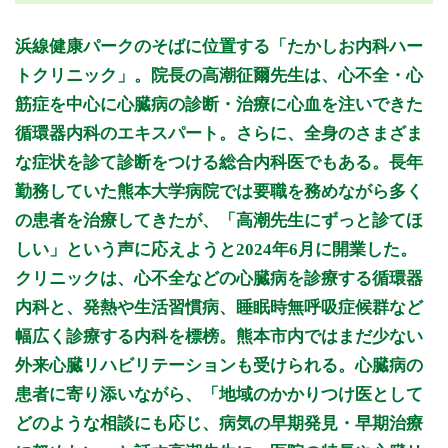
月曜日
火曜日
水曜日
木曜日
金曜日
土曜日
日曜日
祝日
診療時間
月
火
水
木
金
土
日
祝
浜線健康パークのそばに位置する「たかしお内科ハー
9:00～12:30
●
●
●
●
●
●
トクリニック」。院長の高潮征爾先生は、心不全・心
14:00～18:00
●
●
●
●
筋症を中心に心臓病の診断・治療に心血を注いできた
循環器内科のエキスパート。さらに、全身のさまざま
休診日: 水曜午後、土曜午後、日曜、祝祭日
な症状を診て診断をつける総合内科医でもある。長年
備考: 外来受付時間
勤務していた熊本大学病院では要職を務めながら多く
8:45～12:00/14:00～17:30
の患者を治療してきたが、「高潮先生にずっと診てほ
※診療時間や臨時休診・診療内容等について、事前に必ず医療
しい」という声に応えようと2024年6月に開業した。
機関ホームページ、またはお電話にてご確認ください。
クリニックは、心不全などの心臓病を診療する循環器
>>病院なびで医療機関の詳細を見る
内科と、発熱や生活習慣病、睡眠時無呼吸症候群など
幅広く診療する内科を標榜。熊本市内ではまだ少ない
公式HPはこちら
外来心臓リハビリテーションも受けられる。心臓病の
患者に寄り添いながら、「地域のかかりつけ医として
どのような相談にも応じ、病気の早期発見・早期治療