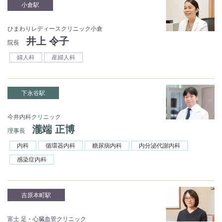
小倉駅
ひまわりレディースクリニック小倉
井上 令子
院長
婦人科
産婦人科
下永谷駅
今井内科クリニック
瀧端 正博
理事長
内科
循環器内科
糖尿病内科
内分泌代謝内科
感染症内科
吉原本町駅
富士 足・心臓血管クリニック