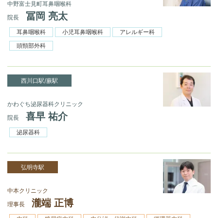
中野富士見町耳鼻咽喉科
冨岡 亮太
院長
耳鼻咽喉科
小児耳鼻咽喉科
アレルギー科
頭頸部外科
西川口駅/蕨駅
かわぐち泌尿器科クリニック
喜早 祐介
院長
泌尿器科
弘明寺駅
中本クリニック
瀧端 正博
理事長