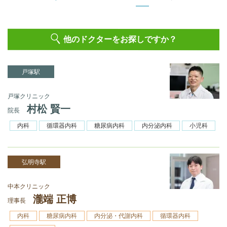
他のドクターをお探しですか？
戸塚駅
戸塚クリニック
村松 賢一
院長
内科
循環器内科
糖尿病内科
内分泌内科
小児科
弘明寺駅
中本クリニック
瀧端 正博
理事長
内科
糖尿病内科
内分泌・代謝内科
循環器内科