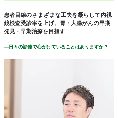
月曜日
火曜日
水曜日
木曜日
金曜日
土曜日
日曜日
祝日
診療時間
月
火
水
木
金
土
日
祝
患者目線のさまざまな工夫を凝らして内視
8:30～12:00
●
●
●
●
鏡検査受診率を上げ、胃・大腸がんの早期
8:30～13:00
●
●
発見・早期治療を目指す
13:00～18:00
●
●
●
●
休診日: 火、祝
日々の診療で心がけていることはありますか？
備考: (月・水～金)8:30～10:00 / 13:00～16:00検査優先
(土)8:30～10:00検査 / 10:00～13:00診療
(日)日曜日は月１回、第４日曜日に検査のみとなります。
※検査優先制となりますので、検査時間中の一般診療はお待た
せする可能性があります。
※診療時間や臨時休診・診療内容等について、事前に必ず医療
機関ホームページ、またはお電話にてご確認ください。
>>病院なびで医療機関の詳細を見る
公式HPはこちら