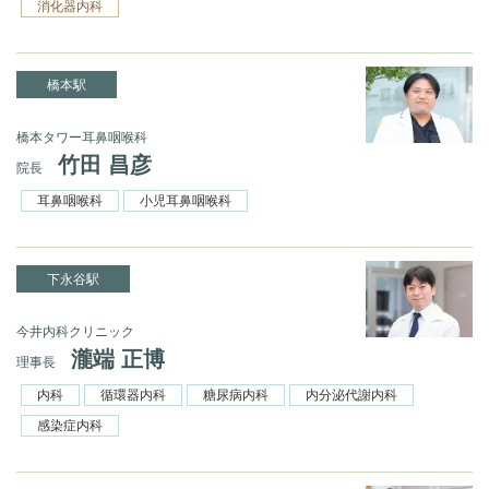
消化器内科
橋本駅
橋本タワー耳鼻咽喉科
竹田 昌彦
院長
耳鼻咽喉科
小児耳鼻咽喉科
下永谷駅
今井内科クリニック
瀧端 正博
理事長
内科
循環器内科
糖尿病内科
内分泌代謝内科
感染症内科