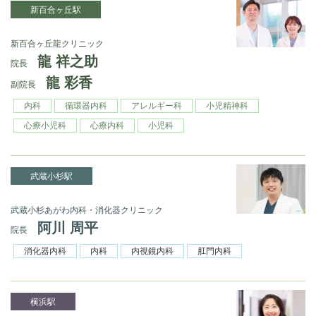
新百合ヶ丘駅
新百合ヶ丘龍クリニック
龍 祥之助
院長
龍 彩香
副院長
内科
循環器内科
アレルギー科
小児精神科
心療小児科
心療内科
小児科
武蔵小杉駅
武蔵小杉あがわ内科・消化器クリニック
阿川 周平
院長
消化器内科
内科
内視鏡内科
肛門内科
横浜駅