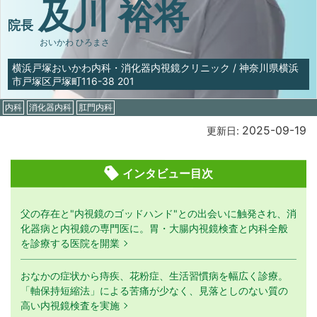
及川 裕将
院長
おいかわ ひろまさ
横浜戸塚おいかわ内科・消化器内視鏡クリニック
/
神奈川県横浜
市戸塚区戸塚町116-38 201
内科
消化器内科
肛門内科
2025-09-19
更新日:
インタビュー目次
父の存在と"内視鏡のゴッドハンド"との出会いに触発され、消
化器病と内視鏡の専門医に。胃・大腸内視鏡検査と内科全般
を診療する医院を開業
おなかの症状から痔疾、花粉症、生活習慣病を幅広く診療。
「軸保持短縮法」による苦痛が少なく、見落としのない質の
高い内視鏡検査を実施