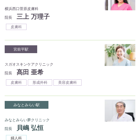
横浜西口菅原皮膚科
三上 万理子
院長
皮膚科
宮前平駅
スガオスキンケアクリニック
髙田 亜希
院長
皮膚科
形成外科
美容皮膚科
みなとみらい駅
みなとみらい夢クリニック
貝嶋 弘恒
院長
婦人科