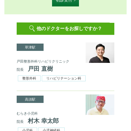
他のドクターをお探しですか？
草津駅
戸田整形外科リハビリクリニック
戸田 直樹
院長
整形外科
リハビリテーション科
高須駅
むらき小児科
村木 幸太郎
院長
小児科
小児神経科