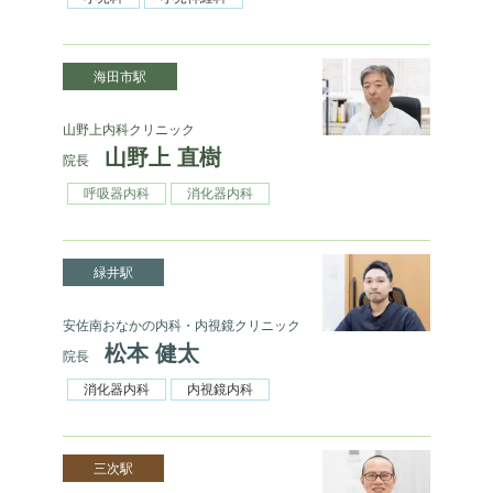
海田市駅
山野上内科クリニック
山野上 直樹
院長
呼吸器内科
消化器内科
緑井駅
安佐南おなかの内科・内視鏡クリニック
松本 健太
院長
消化器内科
内視鏡内科
三次駅