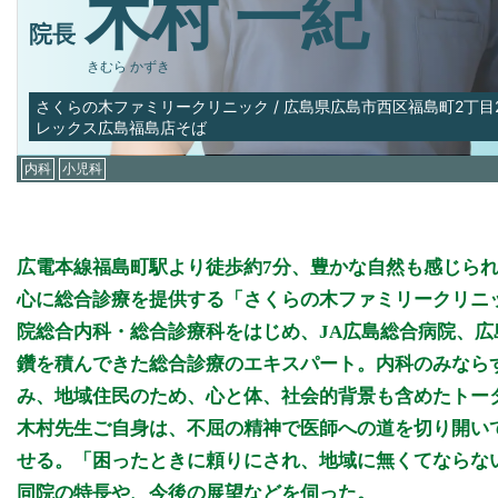
木村 一紀
院長
きむら かずき
さくらの木ファミリークリニック
/
広島県広島市西区福島町2丁目24
レックス広島福島店そば
内科
小児科
広電本線福島町駅より徒歩約7分、豊かな自然も感じられる
心に総合診療を提供する「さくらの木ファミリークリニ
院総合内科・総合診療科をはじめ、JA広島総合病院、
鑽を積んできた総合診療のエキスパート。内科のみなら
み、地域住民のため、心と体、社会的背景も含めたトー
木村先生ご自身は、不屈の精神で医師への道を切り開い
せる。「困ったときに頼りにされ、地域に無くてならな
同院の特長や、今後の展望などを伺った。