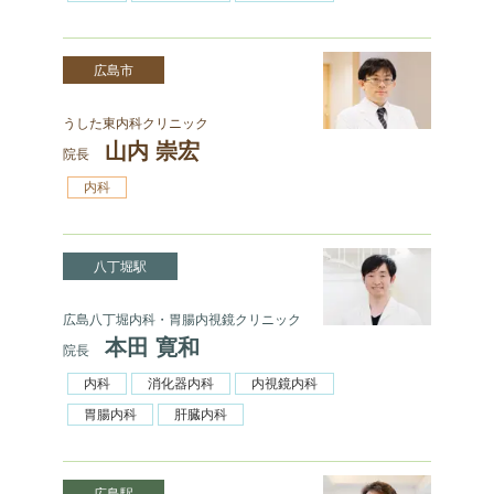
広島市
うした東内科クリニック
山内 崇宏
院長
内科
八丁堀駅
広島八丁堀内科・胃腸内視鏡クリニック
本田 寛和
院長
内科
消化器内科
内視鏡内科
胃腸内科
肝臓内科
広島駅