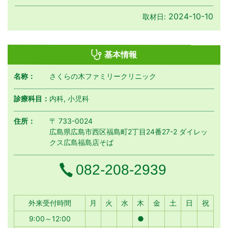
2024-10-10
取材日:
基本情報
名称：
さくらの木ファミリークリニック
診療科目：
内科, 小児科
住所：
〒 733-0024
広島県広島市西区福島町2丁目24番27-2 ダイレッ
クス広島福島店そば
電話番号
082-208-2939
月曜日
火曜日
水曜日
木曜日
金曜日
土曜日
日曜日
祝日
外来受付時間
月
火
水
木
金
土
日
祝
9:00～12:00
●