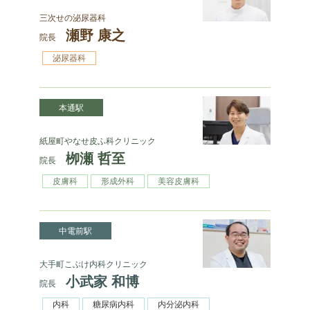
三次せの泌尿器科
瀬野 康之
院長
泌尿器科
本通駅
紙屋町やなせ皮ふ科クリニック
栁瀬 哲至
院長
皮膚科
形成外科
美容皮膚科
中電前駅
大手町こぶけ内科クリニック
小武家 和博
院長
内科
糖尿病内科
内分泌内科