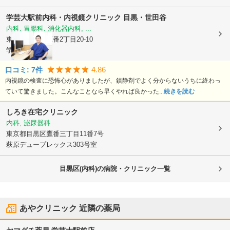
学芸大駅前内科・内視鏡クリニック 目黒・世田谷
内科, 胃腸科, 消化器内科, ...
東京都目黒区
鷹番2丁目20-10
学大80ビル 3F
4.86
口コミ:
7
件
内視鏡の検査に恐怖心がありましたが、鎮静剤でよく分からないうちに終わっ
ていて驚きました。こんなことなら早くやれば良かった...
続きを読む
しろき在宅クリニック
内科, 泌尿器科
東京都目黒区
鷹番三丁目11番7号
萩原デュープレックス303号室
目黒区(内科)の病院・クリニック一覧
あやクリニック
近隣の薬局