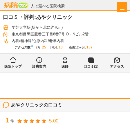
病院なび
人で選べる医院検索
口コミ・評判:
あやクリニック
学芸大学駅
(駅から
北に約70m
)
東京都目黒区鷹番三丁目8番7号 O・Nビル2階
内科
精神科
心療内科
老年内科
※
25
13
137
アクセス数
7月
:
6月
:
過去12ヶ月:
医院トップ
診療案内
医師
口コミ(
1
)
アクセス
あやクリニック
の口コミ
1
5.00
件