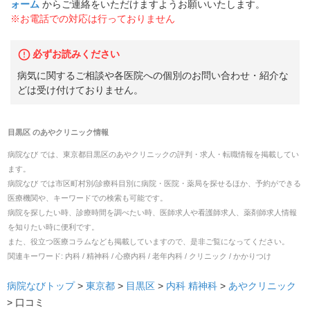
ォーム
からご連絡をいただけますようお願いいたします。
※お電話での対応は行っておりません
必ずお読みください
病気に関するご相談や各医院への個別のお問い合わせ・紹介な
どは受け付けておりません。
目黒区
の
あやクリニック
情報
病院なび では、
東京都
目黒区
の
あやクリニック
の
評判・求人・転職
情報を掲載してい
ます。
病院なび では市区町村別/診療科目別に病院・医院・薬局を探せるほか、予約ができる
医療機関や、キーワードでの検索も可能です。
病院を探したい時、診療時間を調べたい時、医師求人や看護師求人、薬剤師求人情報
を知りたい時に便利です。
また、役立つ医療コラムなども掲載していますので、是非ご覧になってください。
関連キーワード:
内科 / 精神科 / 心療内科 / 老年内科 / クリニック / かかりつけ
病院なびトップ
>
東京都
>
目黒区
>
内科
精神科
>
あやクリニック
>
口コミ