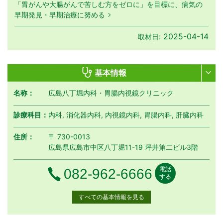
「胃がんや大腸がんで苦しむ方をゼロに」を目標に、病気の
早期発見・早期治療に努める
2025-04-14
取材日:
基本情報
名称：
広島八丁堀内科・胃腸内視鏡クリニック
診療科目：
内科, 消化器内科, 内視鏡内科, 胃腸内科, 肝臓内科
住所：
〒 730-0013
広島県広島市中区八丁堀11-19 坪井第二ビル3階
電話
電話番号
082-962-6666
する
すべての基本情報を見る