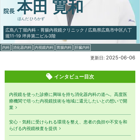
本田 寛和
院長
ほんだ ひろかず
広島八丁堀内科・胃腸内視鏡クリニック
/
広島県広島市中区八丁
堀11-19 坪井第二ビル3階
内科
消化器内科
内視鏡内科
胃腸内科
肝臓内科
2025-06-06
更新日:
インタビュー目次
内視鏡を使った診療に興味を持ち消化器内科の道へ。高度医
療機関で培った内視鏡技術を地域に還元したいとの想いで開
業
安心・気軽に受けられる環境を整え、患者の負担や不安を和
らげる内視鏡検査を提供