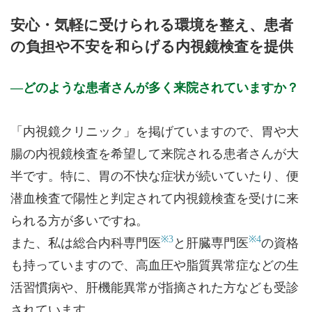
月曜日
火曜日
水曜日
木曜日
金曜日
土曜日
日曜日
祝日
診療時間
月
火
水
木
金
土
日
祝
安心・気軽に受けられる環境を整え、患者
9:00～15:00
●
●
の負担や不安を和らげる内視鏡検査を提供
9:00～18:00
●
●
●
●
●
休診日: 祝、年末年始、GW
どのような患者さんが多く来院されていますか？
※診療時間や臨時休診・診療内容等について、事前に必ず医療
機関ホームページ、またはお電話にてご確認ください。
「内視鏡クリニック」を掲げていますので、胃や大
>>病院なびで医療機関の詳細を見る
腸の内視鏡検査を希望して来院される患者さんが大
半です。特に、胃の不快な症状が続いていたり、便
公式HPはこちら
潜血検査で陽性と判定されて内視鏡検査を受けに来
られる方が多いですね。
※3
※4
また、私は総合内科専門医
と肝臓専門医
の資格
も持っていますので、高血圧や脂質異常症などの生
活習慣病や、肝機能異常が指摘された方なども受診
されています。