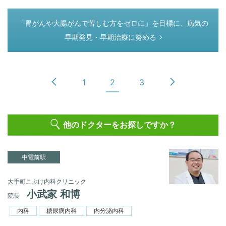
つぎのページ
「胃がんや大腸がんで苦しむ方をゼロに」を目標に、病気の
早期発見・早期治療に努める
1
2
3
他のドクターをお探しですか？
中電前駅
大手町こぶけ内科クリニック
小武家 和博
院長
内科
糖尿病内科
内分泌内科