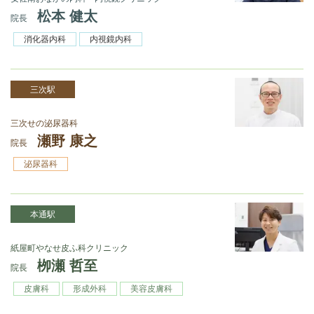
松本 健太
院長
消化器内科
内視鏡内科
三次駅
三次せの泌尿器科
瀬野 康之
院長
泌尿器科
本通駅
紙屋町やなせ皮ふ科クリニック
栁瀬 哲至
院長
皮膚科
形成外科
美容皮膚科