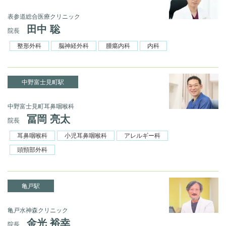
表参道総合医療クリニック
田中 聡
院長
整形外科
脳神経外科
腫瘍内科
内科
中野富士見町駅
中野富士見町耳鼻咽喉科
冨岡 亮太
院長
耳鼻咽喉科
小児耳鼻咽喉科
アレルギー科
頭頸部外科
亀戸駅
亀戸水神森クリニック
金光 裕幸
院長