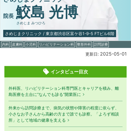
鮫島 光博
院長
さめじま みつひろ
さめじまクリニック
/
東京都渋谷区富ケ谷1-9-5 FTビル6階
内科
皮膚科
小児科
リハビリテーション科
整形外科
訪問診療
2025-05-01
更新日:
インタビュー目次
外科医、リハビリテーション科専門医とキャリアを積み、離
島医療を土台に“なんでも診る”開業医に
外来から訪問診療まで、病気の状態や障害の程度に依らず、
小さなお子さんから高齢の方まで誰でも診察。「よろず相談
所」として地域の健康を支える