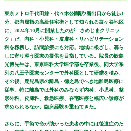
月曜日
火曜日
水曜日
木曜日
金曜日
土曜日
日曜日
祝日
診療時間
月
火
水
木
金
土
日
祝
東京メトロ千代田線・代々木公園駅2番出口から徒歩1
10:00～14:00
●
●
●
●
●
分。都内屈指の高級住宅街として知られる富ヶ谷地区
14:00〜19:00
●
に、2024年10月に開業したのが「さめじまクリニッ
17:00～20:00
●
●
●
●
ク」だ。内科・小児科・皮膚科・リハビリテーション
科を標榜し、訪問診療にも対応。地域に根ざし、暮ら
休診日: 日、祝
しに寄り添う医療の提供を目指している。院長の鮫島
※診療時間や臨時休診・診療内容等について、事前に必ず医療
光博先生は、東京医科大学医学部を卒業後、同大学系
機関ホームページ、またはお電話にてご確認ください。
列の八王子医療センターで外科医として研鑽を積み、
>>病院なびで医療機関の詳細を見る
その後、鹿児島県の離島・徳之島でへき地離島医療に
従事。特に離島では外科のみならず内科、小児科、整
公式HPはこちら
形外科、皮膚科、救急医療、在宅医療と幅広い診療が
求められるなか、臨床経験を重ねてきた。
さらに、手術で命が助かった患者の中には後遺症のた