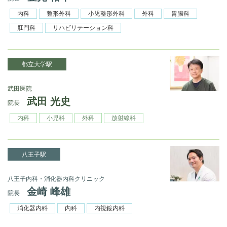
内科
整形外科
小児整形外科
外科
胃腸科
肛門科
リハビリテーション科
都立大学駅
武田医院
武田 光史
院長
内科
小児科
外科
放射線科
八王子駅
八王子内科・消化器内科クリニック
金崎 峰雄
院長
消化器内科
内科
内視鏡内科