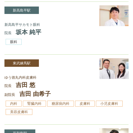
新高島平駅
新高島平サカモト眼科
坂本 純平
院長
眼科
東武練馬駅
ゆう徳丸内科皮膚科
吉田 悠
院長
吉田 由希子
副院長
内科
腎臓内科
糖尿病内科
皮膚科
小児皮膚科
美容皮膚科