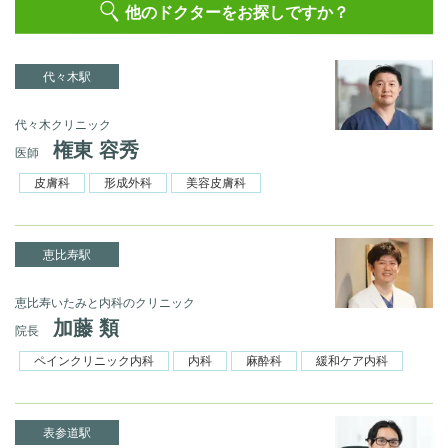
他のドクターをお探しですか？
代々木駅
代々木クリニック
権東 容秀
医師
皮膚科
形成外科
美容皮膚科
恵比寿駅
恵比寿いたみと内科のクリニック
加藤 類
院長
ペインクリニック内科
内科
麻酔科
緩和ケア内科
表参道駅