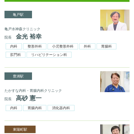
亀戸駅
亀戸水神森クリニック
金光 裕幸
院長
内科
整形外科
小児整形外科
外科
胃腸科
肛門科
リハビリテーション科
豊洲駅
たかすな内科・胃腸内科クリニック
高砂 憲一
院長
内科
胃腸内科
消化器内科
東陽町駅