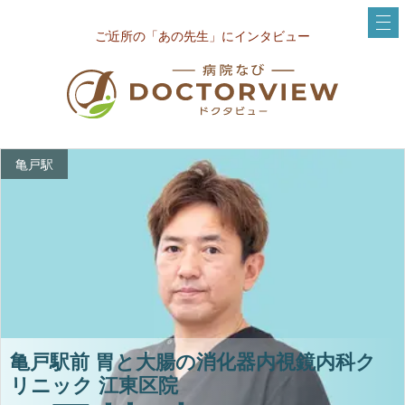
ご近所の「あの先生」にインタビュー
亀戸駅
亀戸駅前 胃と⼤腸の消化器内視鏡内科ク
リニック 江東区院