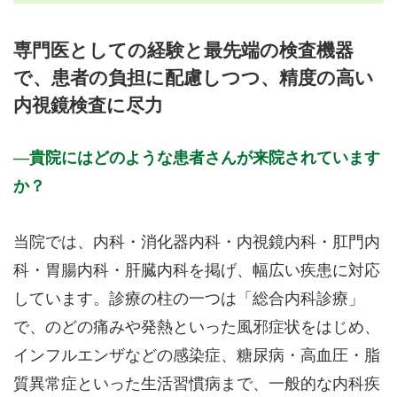
月曜日
火曜日
水曜日
木曜日
金曜日
土曜日
日曜日
祝日
診療時間
月
火
水
木
金
土
日
祝
専門医としての経験と最先端の検査機器
9:00～13:00
●
●
●
●
●
●
で、患者の負担に配慮しつつ、精度の高い
13:00～14:00
●
●
●
●
●
内視鏡検査に尽力
14:00～18:30
●
●
●
●
休診日: 木、祝、第2・4・5週日曜
貴院にはどのような患者さんが来院されています
か？
備考: 受付は終了30分前まで
基本的にネット予約ですが、直来なども可能な限り対応させて
頂きます。
当院では、内科・消化器内科・内視鏡内科・肛門内
※診療時間や臨時休診・診療内容等について、事前に必ず医療
科・胃腸内科・肝臓内科を掲げ、幅広い疾患に対応
機関ホームページ、またはお電話にてご確認ください。
しています。診療の柱の一つは「総合内科診療」
>>病院なびで医療機関の詳細を見る
で、のどの痛みや発熱といった風邪症状をはじめ、
インフルエンザなどの感染症、糖尿病・高血圧・脂
公式HPはこちら
質異常症といった生活習慣病まで、一般的な内科疾