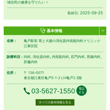
域住民の健康を守りたい
2025-09-25
取材日:
基本情報
名称：
亀戸駅前 胃と⼤腸の消化器内視鏡内科クリニック
江東区院
診療科目：
内科, 消化器内科, 内視鏡内科, 肛門内科, 胃腸内科,
肝臓内科
住所：
〒 136-0071
東京都江東区亀戸5-1-2 LIV亀戸2 3階
電話
電話番号
03-5627-1550
する
すべての基本情報を見る