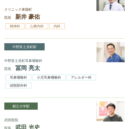
クリニック東陽町
新井 豪佑
院長
精神科
心療内科
内科
中野富士見町駅
中野富士見町耳鼻咽喉科
冨岡 亮太
院長
耳鼻咽喉科
小児耳鼻咽喉科
アレルギー科
頭頸部外科
都立大学駅
武田医院
武田 光史
院長