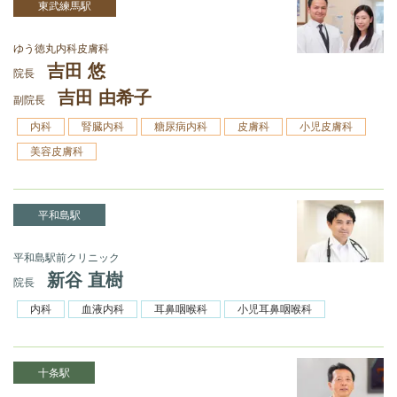
東武練馬駅
ゆう徳丸内科皮膚科
吉田 悠
院長
吉田 由希子
副院長
内科
腎臓内科
糖尿病内科
皮膚科
小児皮膚科
美容皮膚科
平和島駅
平和島駅前クリニック
新谷 直樹
院長
内科
血液内科
耳鼻咽喉科
小児耳鼻咽喉科
十条駅