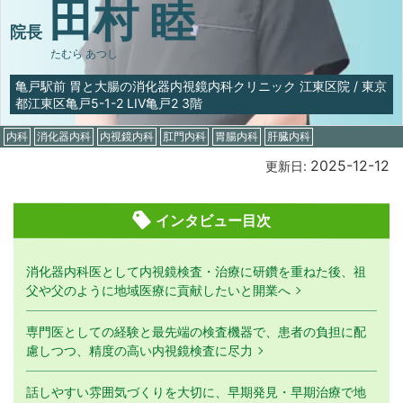
田村 睦
院⻑
たむら あつし
亀戸駅前 胃と⼤腸の消化器内視鏡内科クリニック 江東区院
/
東京
都江東区亀戸5-1-2 LIV亀戸2 3階
内科
消化器内科
内視鏡内科
肛門内科
胃腸内科
肝臓内科
2025-12-12
更新日:
インタビュー目次
消化器内科医として内視鏡検査・治療に研鑽を重ねた後、祖
父や父のように地域医療に貢献したいと開業へ
専門医としての経験と最先端の検査機器で、患者の負担に配
慮しつつ、精度の高い内視鏡検査に尽力
話しやすい雰囲気づくりを大切に、早期発見・早期治療で地