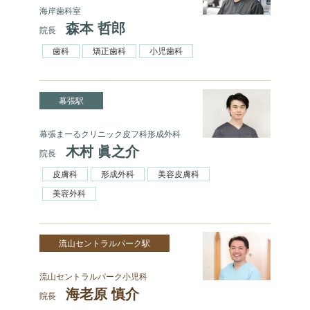
海岸歯科室
森本 哲郎
院長
歯科
矯正歯科
小児歯科
幕張駅
幕張まーるクリニック皮フ科形成外科
木村 眞之介
院長
皮膚科
形成外科
美容皮膚科
美容外科
流山セントラルパーク駅
流山セントラルパーク小児科
海老原 慎介
院長