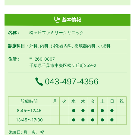
基本情報
名称：
松ヶ丘ファミリークリニック
診療科目：
外科, 内科, 消化器内科, 循環器内科, 小児科
住所：
〒 260-0807
千葉県千葉市中央区松ケ丘町259-2
電話番号
043-497-4356
月曜日
火曜日
水曜日
木曜日
金曜日
土曜日
日曜日
祝日
診療時間
月
火
水
木
金
土
日
祝
8:45〜12:45
●
●
●
●
●
13:45〜17:30
●
●
●
●
●
休診日: 月、火、祝