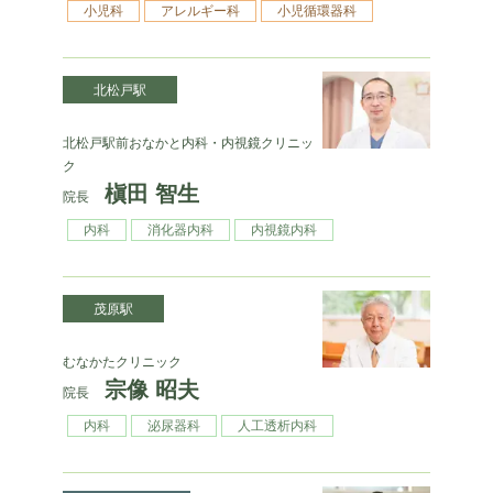
小児科
アレルギー科
小児循環器科
北松戸駅
北松戸駅前おなかと内科・内視鏡クリニッ
ク
槇田 智生
院長
内科
消化器内科
内視鏡内科
茂原駅
むなかたクリニック
宗像 昭夫
院長
内科
泌尿器科
人工透析内科