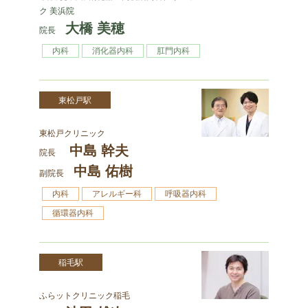
ク 美浜院
大橋 美穂
院長
内科
消化器内科
肛門内科
東松戸駅
東松戸クリニック
中島 幹夫
院長
中島 佑樹
副院長
内科
アレルギー科
呼吸器内科
循環器内科
稲毛駅
ふらットクリニック稲毛