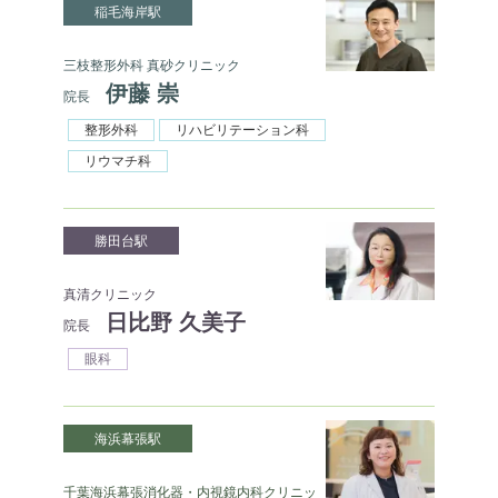
稲毛海岸駅
三枝整形外科 真砂クリニック
伊藤 崇
院長
整形外科
リハビリテーション科
リウマチ科
勝田台駅
真清クリニック
日比野 久美子
院長
眼科
海浜幕張駅
千葉海浜幕張消化器・内視鏡内科クリニッ