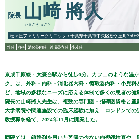
山﨑 將人
院長
やまざき まさと
松ヶ丘ファミリークリニック
/
千葉県千葉市中央区松ケ丘町259-
外科
内科
消化器内科
循環器内科
小児科
京成千原線・大森台駅から徒歩6分。カフェのような温
ク」は、外科・内科・消化器内科・循環器内科・小児科
ど、地域の多様なニーズに応える体制で多くの患者の健
院長の山﨑將人先生は、複数の専門医・指導医資格と豊
大学病院や関連施設での臨床経験に加え、ロンドンでの
教授職を経て、2024年11月に開業した。
同院では、鎮静剤を用いた苦痛の少ない内視鏡検査や、