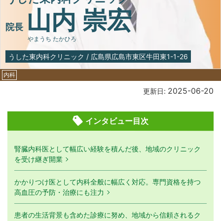
山内 崇宏
院長
やまうち たかひろ
うした東内科クリニック
/
広島県広島市東区牛田東1-1-26
内科
2025-06-20
更新日:
インタビュー目次
腎臓内科医として幅広い経験を積んだ後、地域のクリニック
を受け継ぎ開業
かかりつけ医として内科全般に幅広く対応。専門資格を持つ
高血圧の予防・治療にも注力
患者の生活背景も含めた診療に努め、地域から信頼されるク