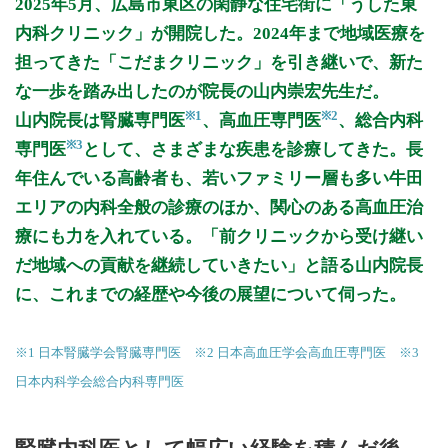
2025年5月、広島市東区の閑静な住宅街に「うした東
9:00〜12:30
●
●
●
●
内科クリニック」が開院した。2024年まで地域医療を
9:00〜14:00
●
担ってきた「こだまクリニック」を引き継いで、新た
14:30〜18:00
●
●
●
●
な一歩を踏み出したのが院長の山内崇宏先生だ。
※1
※2
山内院長は腎臓専門医
、高血圧専門医
、総合内科
休診日: 水、日、祝
※3
専門医
として、さまざまな疾患を診療してきた。長
※診療時間や臨時休診・診療内容等について、事前に必ず医療
年住んでいる高齢者も、若いファミリー層も多い牛田
機関ホームページ、またはお電話にてご確認ください。
エリアの内科全般の診療のほか、関心のある高血圧治
>>病院なびで医療機関の詳細を見る
療にも力を入れている。「前クリニックから受け継い
だ地域への貢献を継続していきたい」と語る山内院長
公式HPはこちら
に、これまでの経歴や今後の展望について伺った。
初診受付
※1 日本腎臓学会腎臓専門医 ※2 日本高血圧学会高血圧専門医 ※3
日本内科学会総合内科専門医