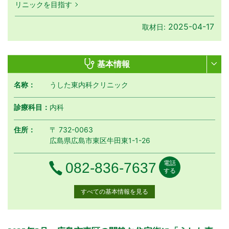
リニックを目指す
2025-04-17
取材日:
基本情報
名称：
うした東内科クリニック
診療科目：
内科
住所：
〒 732-0063
広島県広島市東区牛田東1-1-26
電話
電話番号
082-836-7637
する
すべての基本情報を見る
月曜日
火曜日
水曜日
木曜日
金曜日
土曜日
日曜日
祝日
診療時間
月
火
水
木
金
土
日
祝