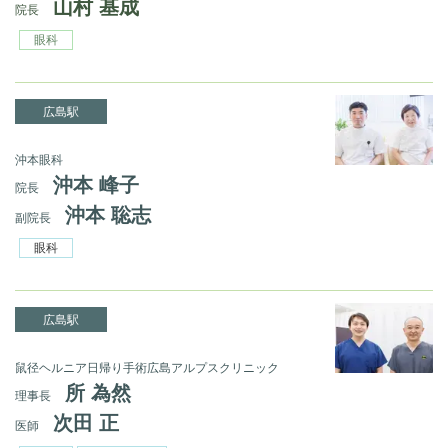
山村 基成
院長
眼科
広島駅
沖本眼科
沖本 峰子
院長
沖本 聡志
副院長
眼科
広島駅
鼠径ヘルニア日帰り手術広島アルプスクリニック
所 為然
理事長
次田 正
医師