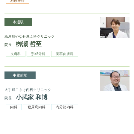
泌尿器科
本通駅
紙屋町やなせ皮ふ科クリニック
栁瀬 哲至
院長
皮膚科
形成外科
美容皮膚科
中電前駅
大手町こぶけ内科クリニック
小武家 和博
院長
内科
糖尿病内科
内分泌内科