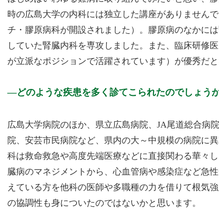
時の広島大学の内科には独立した講座がありませんでし
チ・膠原病科が開設されました）。膠原病のなかには
していた腎臓内科を専攻しました。また、臨床研修医
が立派なポジションで活躍されています）が優秀だと
どのような疾患を多く診てこられたのでしょう
広島大学病院のほか、県立広島病院、JA尾道総合病
院、安芸市民病院など、県内の大～中規模の病院に異
科は救命救急や高度先端医療などに直接関わる華々し
臓病のマネジメントから、心血管病や感染症など急性
えている方を他科の医師や多職種の力を借りて根気強
の協調性も身についたのではないかと思います。