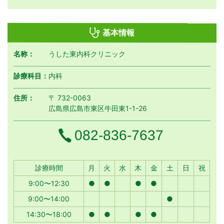
基本情報
名称：
うした東内科クリニック
診療科目：
内科
住所：
〒 732-0063
広島県広島市東区牛田東1-1-26
電話番号
082-836-7637
月曜日
火曜日
水曜日
木曜日
金曜日
土曜日
日曜日
祝日
診療時間
月
火
水
木
金
土
日
祝
9:00〜12:30
●
●
●
●
9:00〜14:00
●
14:30〜18:00
●
●
●
●