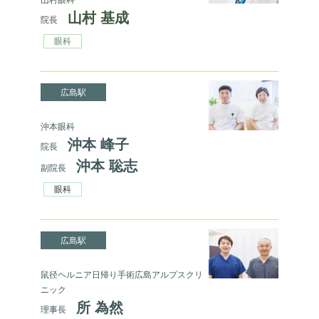
山村 基成
院長
眼科
広島駅
沖本眼科
沖本 峰子
院長
沖本 聡志
副院長
眼科
広島駅
鼠径ヘルニア日帰り手術広島アルプスクリ
ニック
所 為然
理事長