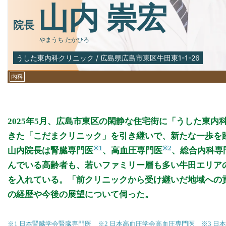
山内 崇宏
院長
やまうち たかひろ
うした東内科クリニック
/
広島県広島市東区牛田東1-1-26
内科
2025年5月、広島市東区の閑静な住宅街に「うした東内
きた「こだまクリニック」を引き継いで、新たな一歩を
※1
※2
山内院長は腎臓専門医
、高血圧専門医
、総合内科専
んでいる高齢者も、若いファミリー層も多い牛田エリア
を入れている。「前クリニックから受け継いだ地域への
の経歴や今後の展望について伺った。
※1 日本腎臓学会腎臓専門医 ※2 日本高血圧学会高血圧専門医 ※3 日