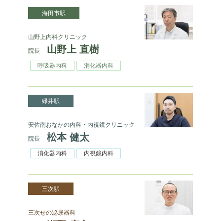
海田市駅
山野上内科クリニック
山野上 直樹
院長
呼吸器内科
消化器内科
緑井駅
安佐南おなかの内科・内視鏡クリニック
松本 健太
院長
消化器内科
内視鏡内科
三次駅
三次せの泌尿器科