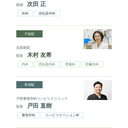
次田 正
医師
外科
消化器外科
戸坂駅
石田医院
木村 友希
院長
内科
消化器内科
胃腸科
肝臓内科
草津駅
戸田整形外科リハビリクリニック
戸田 直樹
院長
整形外科
リハビリテーション科