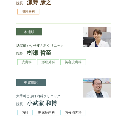
瀬野 康之
院長
泌尿器科
本通駅
紙屋町やなせ皮ふ科クリニック
栁瀬 哲至
院長
皮膚科
形成外科
美容皮膚科
中電前駅
大手町こぶけ内科クリニック
小武家 和博
院長
内科
糖尿病内科
内分泌内科