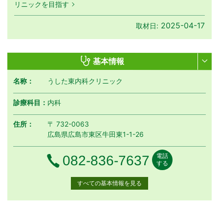
リニックを目指す
2025-04-17
取材日:
基本情報
名称：
うした東内科クリニック
診療科目：
内科
住所：
〒 732-0063
広島県広島市東区牛田東1-1-26
電話
電話番号
082-836-7637
する
すべての基本情報を見る
月曜日
火曜日
水曜日
木曜日
金曜日
土曜日
日曜日
祝日
診療時間
月
火
水
木
金
土
日
祝