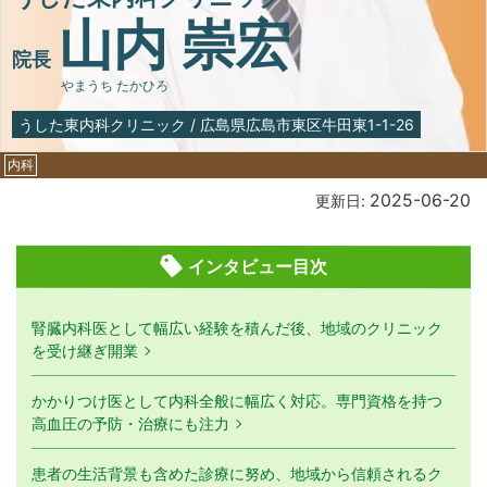
山内 崇宏
院長
やまうち たかひろ
うした東内科クリニック
/
広島県広島市東区牛田東1-1-26
内科
2025-06-20
更新日:
インタビュー目次
腎臓内科医として幅広い経験を積んだ後、地域のクリニック
を受け継ぎ開業
かかりつけ医として内科全般に幅広く対応。専門資格を持つ
高血圧の予防・治療にも注力
患者の生活背景も含めた診療に努め、地域から信頼されるク