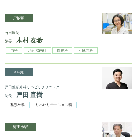
戸坂駅
石田医院
木村 友希
院長
内科
消化器内科
胃腸科
肝臓内科
草津駅
戸田整形外科リハビリクリニック
戸田 直樹
院長
整形外科
リハビリテーション科
海田市駅