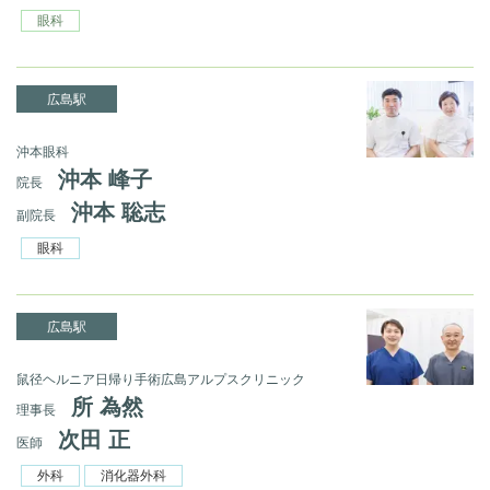
眼科
広島駅
沖本眼科
沖本 峰子
院長
沖本 聡志
副院長
眼科
広島駅
鼠径ヘルニア日帰り手術広島アルプスクリニック
所 為然
理事長
次田 正
医師
外科
消化器外科