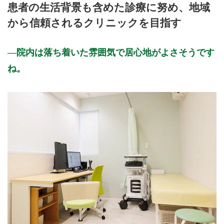
患者の生活背景も含めた診療に努め、地域
9:00〜12:30
●
●
●
●
から信頼されるクリニックを目指す
9:00〜14:00
●
14:30〜18:00
●
●
●
●
院内は落ち着いた雰囲気で居心地がよさそうです
休診日: 水、日、祝
ね。
※診療時間や臨時休診・診療内容等について、事前に必ず医療
機関ホームページ、またはお電話にてご確認ください。
>>病院なびで医療機関の詳細を見る
公式HPはこちら
初診受付