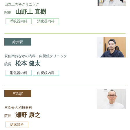
山野上内科クリニック
山野上 直樹
院長
呼吸器内科
消化器内科
緑井駅
安佐南おなかの内科・内視鏡クリニック
松本 健太
院長
消化器内科
内視鏡内科
三次駅
三次せの泌尿器科
瀬野 康之
院長
泌尿器科