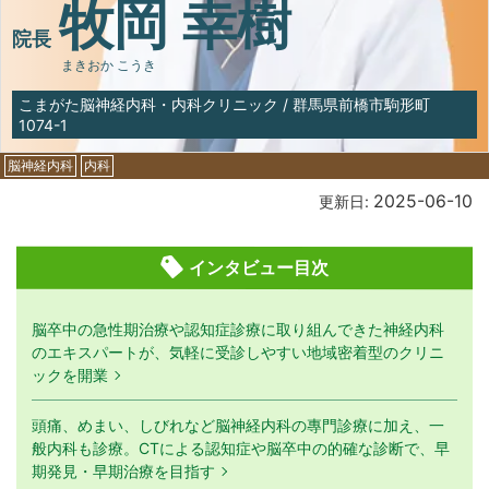
牧岡 幸樹
院長
まきおか こうき
こまがた脳神経内科・内科クリニック
/
群馬県前橋市駒形町
1074-1
脳神経内科
内科
2025-06-10
更新日:
インタビュー目次
脳卒中の急性期治療や認知症診療に取り組んできた神経内科
のエキスパートが、気軽に受診しやすい地域密着型のクリニ
ックを開業
頭痛、めまい、しびれなど脳神経内科の專門診療に加え、一
般内科も診療。CTによる認知症や脳卒中の的確な診断で、早
期発見・早期治療を目指す