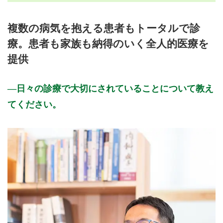
月曜日
火曜日
水曜日
木曜日
金曜日
土曜日
日曜日
祝日
診療時間
月
火
水
木
金
土
日
祝
複数の病気を抱える患者もトータルで診
9:00～12:00
●
●
●
●
●
●
療。患者も家族も納得のいく全人的医療を
15:00～18:00
●
●
●
●
提供
休診日: 日、祝
※診療時間や臨時休診・診療内容等について、事前に必ず医療
日々の診療で大切にされていることについて教え
機関ホームページ、またはお電話にてご確認ください。
てください。
>>病院なびで医療機関の詳細を見る
公式HPはこちら