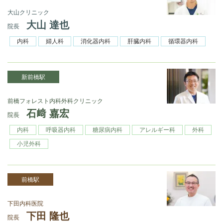
大山クリニック
大山 達也
院長
内科
婦人科
消化器内科
肝臓内科
循環器内科
新前橋駅
前橋フォレスト内科外科クリニック
石﨑 嘉宏
院長
内科
呼吸器内科
糖尿病内科
アレルギー科
外科
小児外科
前橋駅
下田内科医院
下田 隆也
院長