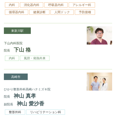
内科
消化器内科
呼吸器内科
アレルギー科
循環器内科
健康診断
人間ドック
予防接種
東新川駅
下山内科医院
下山 格
院長
内科
風邪・発熱外来
高崎市
ひかり整形外科高崎ハナミズキ院
神山 真孝
院長
神山 愛沙香
副院長
整形外科
リハビリテーション科