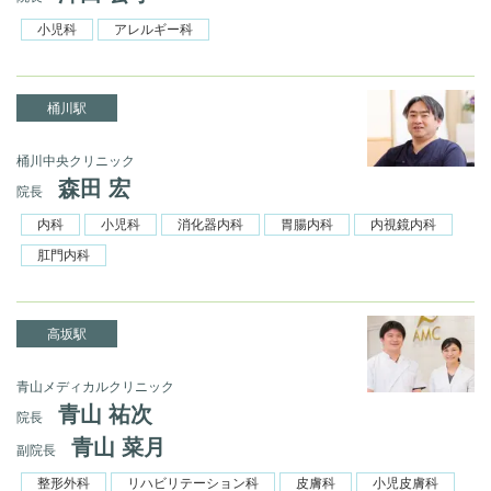
小児科
アレルギー科
桶川駅
桶川中央クリニック
森田 宏
院長
内科
小児科
消化器内科
胃腸内科
内視鏡内科
肛門内科
高坂駅
青山メディカルクリニック
青山 祐次
院長
青山 菜月
副院長
整形外科
リハビリテーション科
皮膚科
小児皮膚科