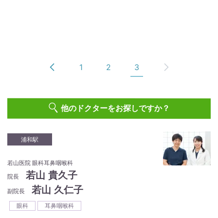
1
2
3
他のドクターをお探しですか？
浦和駅
若山医院 眼科耳鼻咽喉科
若山 貴久子
院長
若山 久仁子
副院長
眼科
耳鼻咽喉科