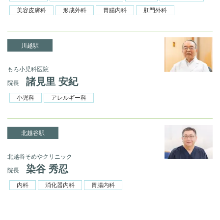
美容皮膚科
形成外科
胃腸内科
肛門外科
川越駅
もろ小児科医院
諸見里 安紀
院長
小児科
アレルギー科
北越谷駅
北越谷そめやクリニック
染谷 秀忍
院長
内科
消化器内科
胃腸内科