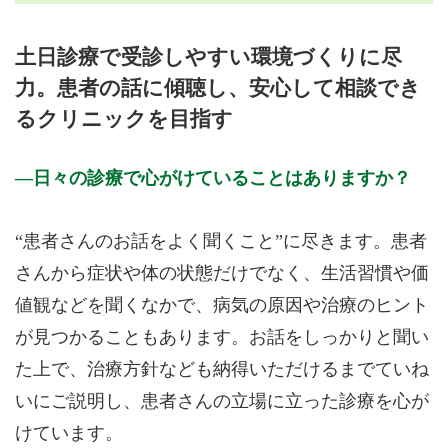
月曜日
火曜日
水曜日
木曜日
金曜日
土曜日
日曜日
祝日
診療時間
月
火
水
木
金
土
日
祝
土日診療で受診しやすい環境づくりに尽
9:00〜12:00
●
●
●
●
●
力。患者の話に傾聴し、安心して相談でき
14:00〜17:00
●
●
●
●
るクリニックを目指す
17:30〜19:30
●
●
●
休診日: 火曜日、水曜日、祝日、年末年始
日々の診療で心がけていることはありますか？
備考: ご来院の際は、健康保険証(マイナ保険証)、各種医療
証、お薬手帳をご持参ください。
発熱(37.5℃以上)や咳などの感染症状がある場合は、来院前に
“患者さんのお話をよく聞くこと”に尽きます。患者
お電話またはWEBよりご連絡いただくと、専用スペースへご
さんから症状や体の状態だけでなく、生活習慣や価
案内し、院内動線を分けて受診いただけます。
また、ワクチン接種は 電話での事前予約が必須 となります。
値観などを聞くなかで、病気の原因や治療のヒント
特に輸入ワクチンは在庫に限りがあり、インフルエンザと
が見つかることもあります。お話をしっかりと聞い
SARS-CoV-2ワクチン以外は前払い制となりますのでご了承く
ださい。
た上で、治療方針なども納得いただけるまでていね
渡航に関わるワクチンについても、まずはお電話にてご相談く
いにご説明し、患者さんの立場に立った診療を心が
ださい。
けています。
受付時間は、午前9:00～11:30、午後14:00～16:30、夕方