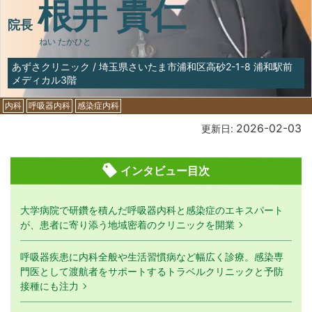
根井 貴仁
院長
ねい たかひと
あずさクリニック
/
埼玉県さいたま市浦和区高砂2-1-8 浦和駅前
メディカル3階
内科
呼吸器内科
感染症内科
2026-02-03
更新日:
インタビュー目次
大学病院で研鑽を積んだ呼吸器内科と感染症のエキスパート
が、患者に寄り添う地域密着のクリニックを開業
呼吸器疾患に内科全般や生活習慣病など幅広く診療。感染専
門医として渡航者をサポートするトラベルクリニックと予防
接種にも注力