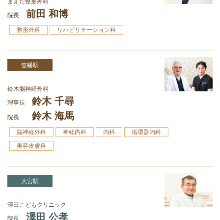
まえだ整形外科
前田 和博
院長
整形外科
リハビリテーション科
笠幡駅
鈴木脳神経外科
鈴木 千尋
理事長
鈴木 海馬
院長
脳神経外科
神経内科
内科
循環器内科
美容皮膚科
大宮駅
澤田こどもクリニック
澤田 公孝
院長