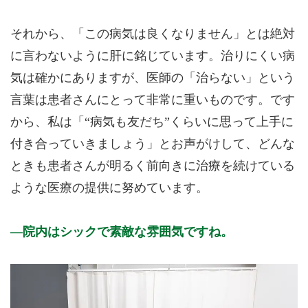
17:30～19:00です(土日診療あり)。
診療時間と受付時間は異なりますので、ご来院の際はご注意く
それから、「この病気は良くなりません」とは絶対
ださい。
発熱外来は感染対策のため、受付方法や時間帯が通常と異なる
に言わないように肝に銘じています。治りにくい病
場合があります。
気は確かにありますが、医師の「治らない」という
定期薬をご希望の方や、渡航相談、ワクチン接種を予定されて
いる方は、事前予約をお勧めいたします。
言葉は患者さんにとって非常に重いものです。です
患者様が安心して受診できる環境づくりに努めておりますの
から、私は「“病気も友だち”くらいに思って上手に
で、ご理解とご協力をお願いいたします。
付き合っていきましょう」とお声がけして、どんな
※診療時間や臨時休診・診療内容等について、事前に必ず医療
機関ホームページ、またはお電話にてご確認ください。
ときも患者さんが明るく前向きに治療を続けている
ような医療の提供に努めています。
>>病院なびで医療機関の詳細を見る
院内はシックで素敵な雰囲気ですね。
公式HPはこちら