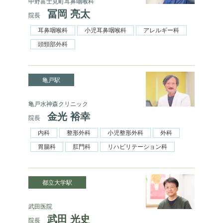
中野富士見町耳鼻咽喉科
冨岡 亮太
院長
耳鼻咽喉科
小児耳鼻咽喉科
アレルギー科
頭頸部外科
亀戸駅
亀戸水神森クリニック
金光 裕幸
院長
内科
整形外科
小児整形外科
外科
胃腸科
肛門科
リハビリテーション科
都立大学駅
武田医院
武田 光史
院長