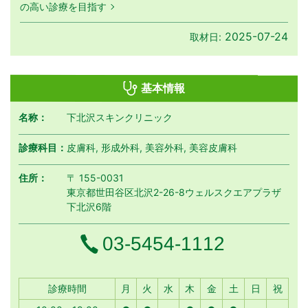
の高い診療を目指す
2025-07-24
取材日:
基本情報
名称：
下北沢スキンクリニック
診療科目：
皮膚科, 形成外科, 美容外科, 美容皮膚科
住所：
〒 155-0031
東京都世田谷区北沢2-26-8ウェルスクエアプラザ
下北沢6階
電話番号
03-5454-1112
月曜日
火曜日
水曜日
木曜日
金曜日
土曜日
日曜日
祝日
診療時間
月
火
水
木
金
土
日
祝