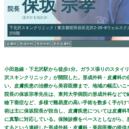
保坂 宗孝
院長
ほさか むねたか
下北沢スキンクリニック
/
東京都世田谷区北沢2-26-8ウェルス
沢6階
皮膚科
形成外科
美容外科
美容皮膚科
小田急線・下北沢駅から徒歩1分。ガラス張りのスタイリッ
沢スキンクリニック」が開院した。形成外科・皮膚科の
い、皮膚疾患の治療から美容医療まで、地域の幅広いニ
院長の保坂宗孝先生は、東邦大学病院の形成外科などで
瞼下垂症など、多様で難易度の高い手術を数多く手がけ
術は主に保坂院長が担当し、皮膚疾患については皮膚科
に真摯に対応している。保険診療をベースとしながら、
するという連続した形成外科・皮膚科・美容医療の提供