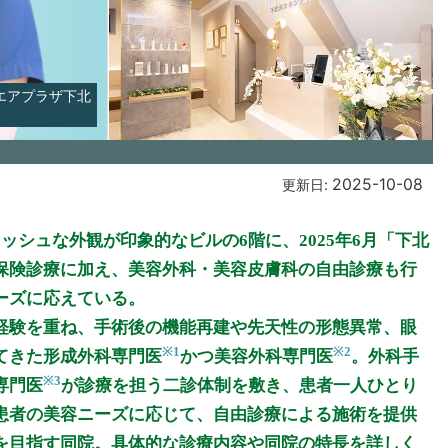
クエアプラザ下北
2025-10-08
更新日:
シュな外観が印象的なビルの6階に、2025年6月「下北
保険診療に加え、美容外科・美容皮膚科の自由診療も行
ーズに応えている。
経験を重ね、手術後の機能再建や先天性の形態異常、眼
※1
※2
てきた形成外科専門医
かつ美容外科専門医
。外科手
※3
専門医
が診療を担う二診体制を敷き、患者一人ひとり
患者の美容ニーズに応じて、自由診療による施術を提供
を目指す同院。具体的な診療内容や同院の特長を詳しく