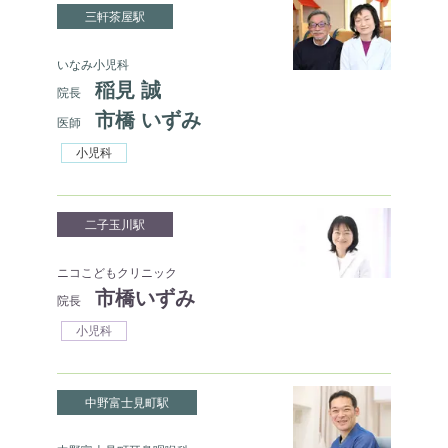
三軒茶屋駅
いなみ小児科
稲見 誠
院長
市橋 いずみ
医師
小児科
二子玉川駅
ニコこどもクリニック
市橋いずみ
院長
小児科
中野富士見町駅