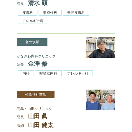
清水 顕
院長
皮膚科
形成外科
美容皮膚科
アレルギー科
宮の坂駅
かなざわ内科クリニック
金澤 修
院長
内科
呼吸器内科
アレルギー科
松陰神社前駅
高島・山田クリニック
山田 眞
院長
山田 健太
医師