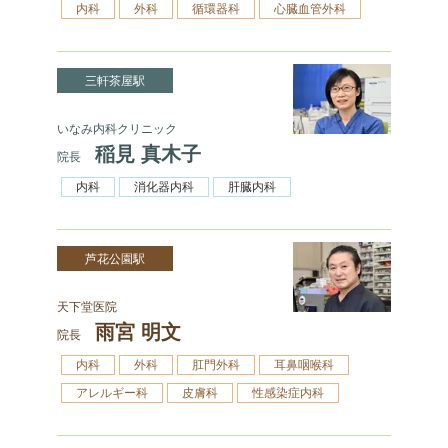
内科
外科
循環器科
心臓血管外科
三軒茶屋駅
いなみ内科クリニック
稲見 真木子
院長
内科
消化器内科
肝臓内科
芦花公園駅
天下堂医院
雨宮 明文
院長
内科
外科
肛門外科
耳鼻咽喉科
アレルギー科
皮膚科
性感染症内科