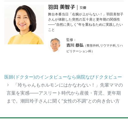
羽田 美智子
|
女優
舞台本番当日「右腕が上がらない！」羽田美智子
さんが体験した突然の五十肩と更年期の関係性
——“自然に美しく”年を重ねるために実践したい
こと
監修：
吉川 恭弘
（整形外科,リウマチ科,リハ
ビリテーション科）
医師(ドクター)のインタビューなら病院なびドクタビュー
「玲ちゃんもホルモンにはかなわない！」先輩ママの
言葉を実感——アスリート時代から産後・育児、更年期
まで。潮田玲子さんに聞く“女性の不調”との向き合い方