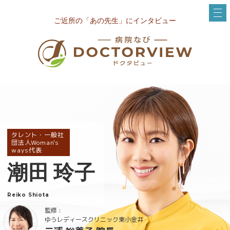
ご近所の「あの先生」にインタビュー
スペシャル対談
タレント・一般社
団法人Woman's
ways代表
潮田 玲子
Reiko Shiota
監修 :
ゆうレディースクリニック東小金井