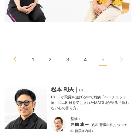
つぎのページ
1
2
3
4
5
特集記事一覧
松本 利夫
|
EXILE
EXILEが飛躍を遂げる中で難病「ベーチェット
病」に…困難を受け入れたMATSUが語る「折れ
ない心の作り方」
監修：
岩堀 本一
（内科,腎臓内科,リウマチ
科,糖尿病内科）