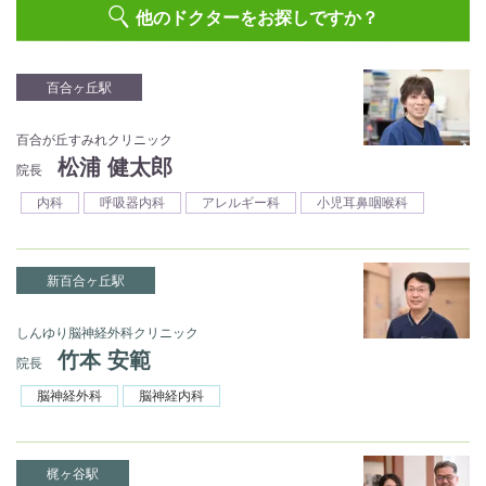
他のドクターをお探しですか？
百合ヶ丘駅
百合が丘すみれクリニック
松浦 健太郎
院長
内科
呼吸器内科
アレルギー科
小児耳鼻咽喉科
新百合ヶ丘駅
しんゆり脳神経外科クリニック
竹本 安範
院長
脳神経外科
脳神経内科
梶ヶ谷駅