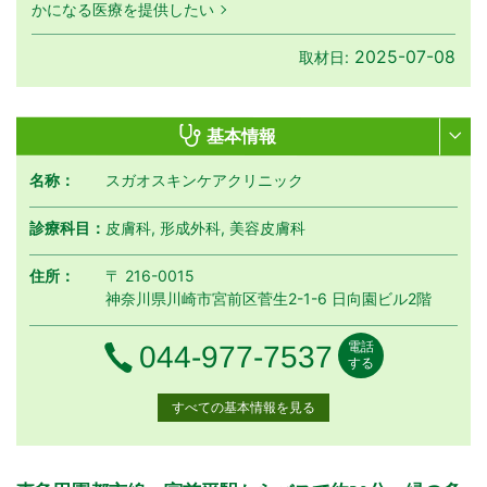
かになる医療を提供したい
2025-07-08
取材日:
基本情報
名称：
スガオスキンケアクリニック
診療科目：
皮膚科, 形成外科, 美容皮膚科
住所：
〒 216-0015
神奈川県川崎市宮前区菅生2-1-6 日向園ビル2階
電話
電話番号
044-977-7537
する
すべての基本情報を見る
月曜日
火曜日
水曜日
木曜日
金曜日
土曜日
日曜日
祝日
診療時間
月
火
水
木
金
土
日
祝