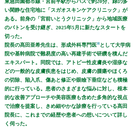
東急田園都市線・宮前平駅からバスで約20分、緑の多
9:30〜12:00
●
●
●
●
い閑静な住宅地に「スガオスキンケアクリニック」が
14:00〜17:00
●
●
●
ある。前身の「宮前いとうクリニック」から地域医療
17:00〜19:00
●
のバトンを受け継ぎ、2025年5月に新たなスタートを
切った。
休診日: 水、日、祝
※
院長の髙田亜希先生は、形成外科専門医
として大学病
備考: 木 9:30～12:00形成外科手術、美容施術
院や基幹病院で難易度の高い再建手術で研鑽を積んだ
火、土 14:00～17:00形成外科手術、美容施術
エキスパート。同院では、アトピー性皮膚炎や湿疹な
※診療時間や臨時休診・診療内容等について、事前に必ず医療
どの一般的な皮膚疾患をはじめ、皮膚の腫瘍やほくろ
機関ホームページ、またはお電話にてご確認ください。
の切除、陥入爪、傷あと修正や眼瞼下垂症なども積極
>>病院なびで医療機関の詳細を見る
的に行っている。患者のさまざまな悩みに対し、根本
的な改善アプローチや美容医療も含めた多角的な視点
公式HPはこちら
で治療を提案し、きめ細やかな診療を行っている髙田
院長に、これまでの経歴や患者への想いについて詳し
く伺った。