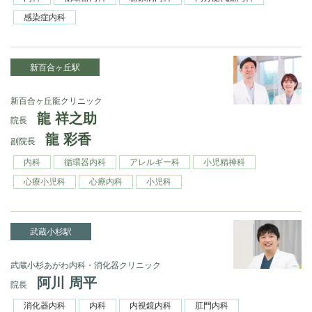
感染症内科
新百合ヶ丘駅
新百合ヶ丘龍クリニック
龍 祥之助
院長
龍 彩香
副院長
内科
循環器内科
アレルギー科
小児精神科
心療小児科
心療内科
小児科
武蔵小杉駅
武蔵小杉あがわ内科・消化器クリニック
阿川 周平
院長
消化器内科
内科
内視鏡内科
肛門内科