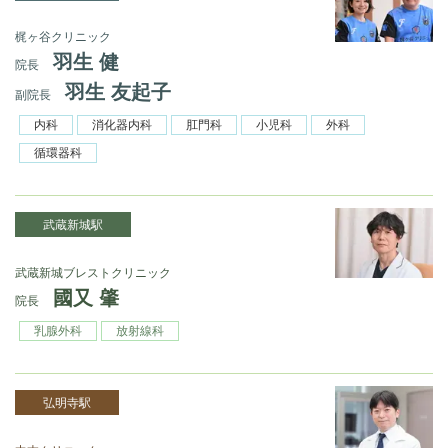
梶ヶ谷クリニック
羽生 健
院長
羽生 友起子
副院長
内科
消化器内科
肛門科
小児科
外科
循環器科
武蔵新城駅
武蔵新城ブレストクリニック
國又 肇
院長
乳腺外科
放射線科
弘明寺駅