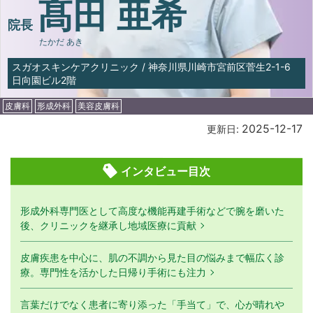
髙田 亜希
院長
たかだ あき
スガオスキンケアクリニック
/
神奈川県川崎市宮前区菅生2-1-6
日向園ビル2階
皮膚科
形成外科
美容皮膚科
2025-12-17
更新日:
インタビュー目次
形成外科専門医として高度な機能再建手術などで腕を磨いた
後、クリニックを継承し地域医療に貢献
皮膚疾患を中心に、肌の不調から見た目の悩みまで幅広く診
療。専門性を活かした日帰り手術にも注力
言葉だけでなく患者に寄り添った「手当て」で、心が晴れや