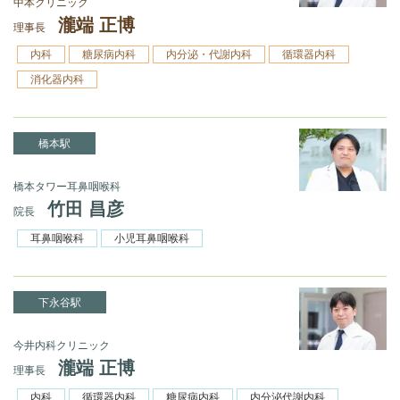
中本クリニック
瀧端 正博
理事長
内科
糖尿病内科
内分泌・代謝内科
循環器内科
消化器内科
橋本駅
橋本タワー耳鼻咽喉科
竹田 昌彦
院長
耳鼻咽喉科
小児耳鼻咽喉科
下永谷駅
今井内科クリニック
瀧端 正博
理事長
内科
循環器内科
糖尿病内科
内分泌代謝内科