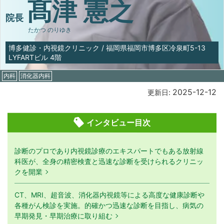
髙津 憲之
院長
たかつ のりゆき
博多健診・内視鏡クリニック
/
福岡県福岡市博多区冷泉町5-13
LYFARTビル 4階
内科
消化器内科
2025-12-12
更新日:
インタビュー目次
診断のプロであり内視鏡診療のエキスパートでもある放射線
科医が、全身の精密検査と迅速な診断を受けられるクリニッ
クを開業
CT、MRI、超音波、消化器内視鏡等による高度な健康診断や
各種がん検診を実施。的確かつ迅速な診断を目指し、病気の
早期発見・早期治療に取り組む