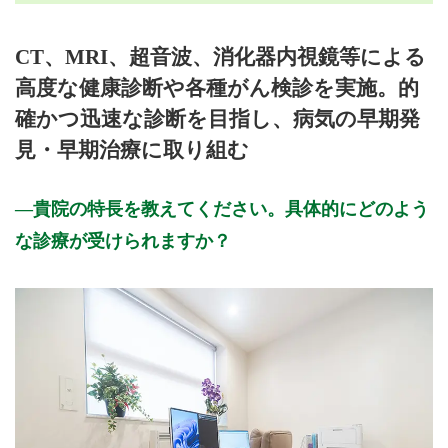
月曜日
火曜日
水曜日
木曜日
金曜日
土曜日
日曜日
祝日
診療時間
月
火
水
木
金
土
日
祝
CT、MRI、超音波、消化器内視鏡等による
8:30～12:30
●
●
●
●
●
高度な健康診断や各種がん検診を実施。的
13:30～17:30
●
●
●
●
●
確かつ迅速な診断を目指し、病気の早期発
休診日: 土、日、祝
見・早期治療に取り組む
※診療時間や臨時休診・診療内容等について、事前に必ず医療
機関ホームページ、またはお電話にてご確認ください。
貴院の特長を教えてください。具体的にどのよう
な診療が受けられますか？
>>病院なびで医療機関の詳細を見る
公式HPはこちら