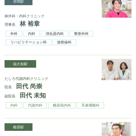
赤間駅
林外科・内科クリニック
林 裕章
理事長
外科
内科
消化器内科
整形外科
リハビリテーション科
放射線科
福大前駅
たしろ代謝内科クリニック
田代 尚崇
院長
田代 未知
副院長
内科
代謝内科
糖尿病内科
耳鼻咽喉科
櫛原駅