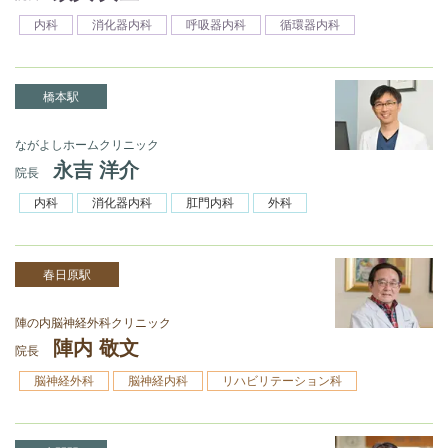
内科
消化器内科
呼吸器内科
循環器内科
橋本駅
ながよしホームクリニック
永吉 洋介
院長
内科
消化器内科
肛門内科
外科
春日原駅
陣の内脳神経外科クリニック
陣内 敬文
院長
脳神経外科
脳神経内科
リハビリテーション科