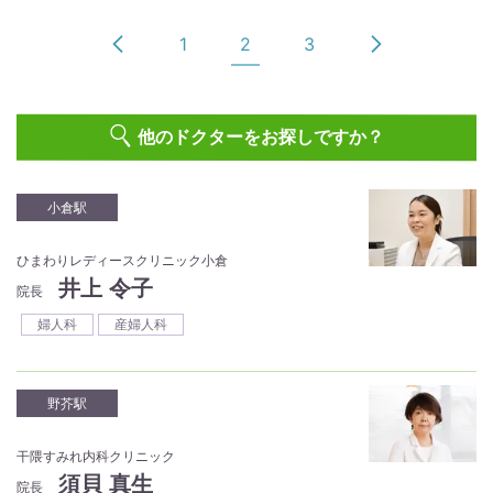
1
2
3
他のドクターをお探しですか？
小倉駅
ひまわりレディースクリニック小倉
井上 令子
院長
婦人科
産婦人科
野芥駅
干隈すみれ内科クリニック
須貝 真生
院長