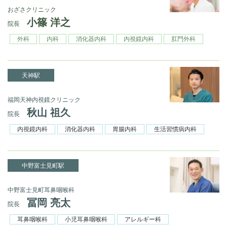
おざさクリニック
小篠 洋之
院長
外科
内科
消化器内科
内視鏡内科
肛門外科
天神駅
福岡天神内視鏡クリニック
秋山 祖久
院長
内視鏡内科
消化器内科
胃腸内科
生活習慣病内科
中野富士見町駅
中野富士見町耳鼻咽喉科
冨岡 亮太
院長
耳鼻咽喉科
小児耳鼻咽喉科
アレルギー科