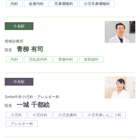
内科
血液内科
耳鼻咽喉科
小児耳鼻咽喉科
十条駅
青柳診療所
青柳 有司
院長
内科
消化器内科
胃腸内科
放射線科
中井駅
Smile中井小児科・アレルギー科
一城 千都絵
院長
小児科
小児外科
小児皮膚科
小児耳鼻いんこう科
アレルギー科