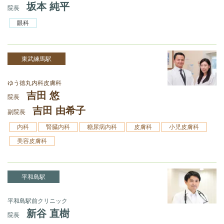
坂本 純平
院長
眼科
東武練馬駅
ゆう徳丸内科皮膚科
吉田 悠
院長
吉田 由希子
副院長
内科
腎臓内科
糖尿病内科
皮膚科
小児皮膚科
美容皮膚科
平和島駅
平和島駅前クリニック
新谷 直樹
院長