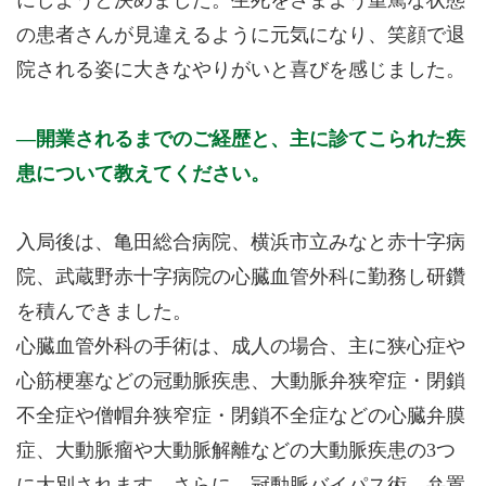
にしようと決めました。生死をさまよう重篤な状態
の患者さんが見違えるように元気になり、笑顔で退
院される姿に大きなやりがいと喜びを感じました。
開業されるまでのご経歴と、主に診てこられた疾
患について教えてください。
入局後は、亀田総合病院、横浜市立みなと赤十字病
院、武蔵野赤十字病院の心臓血管外科に勤務し研鑽
を積んできました。
心臓血管外科の手術は、成人の場合、主に狭心症や
心筋梗塞などの冠動脈疾患、大動脈弁狭窄症・閉鎖
不全症や僧帽弁狭窄症・閉鎖不全症などの心臓弁膜
症、大動脈瘤や大動脈解離などの大動脈疾患の3つ
に大別されます。さらに、冠動脈バイパス術、弁置