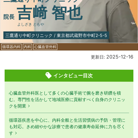
吉﨑 智也
院長
よしざき ともや
三鷹通り中町クリニック
/
東京都武蔵野市中町2-5-5
循環器内科
内科
心臓血管外科
2025-12-16
更新日:
インタビュー目次
心臓血管外科医として多くの心臓手術で腕を磨き研鑽を積
む。専門性を活かして地域医療に貢献すべく自身のクリニッ
クを開業
循環器疾患を中心に、内科全般と生活習慣病の予防・管理に
も対応。きめ細やかな診療で患者の健康寿命延伸に力を尽く
す