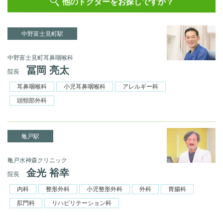
他のドクターをお探しですか？
中野富士見町駅
中野富士見町耳鼻咽喉科
冨岡 亮太
院長
耳鼻咽喉科
小児耳鼻咽喉科
アレルギー科
頭頸部外科
亀戸駅
亀戸水神森クリニック
金光 裕幸
院長
内科
整形外科
小児整形外科
外科
胃腸科
肛門科
リハビリテーション科