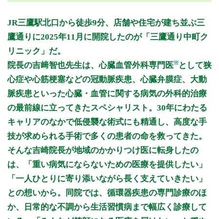
月曜日
火曜日
水曜日
木曜日
金曜日
土曜日
日曜日
祝日
診療時間
月
火
水
木
金
土
日
祝
JR三鷹駅北口から徒歩9分、店舗や住宅が建ち並ぶ三
9:00～12:30
●
●
●
●
●
鷹通りに2025年11月に開院したのが「三鷹通り中町ク
15:00～18:30
●
●
●
●
●
リニック」だ。
※
院長の吉﨑智也先生は、心臓血管外科専門医
として狭
休診日: 日、祝
心症や心筋梗塞などの冠動脈疾患、心臓弁膜症、大動
※診療時間や臨時休診・診療内容等について、事前に必ず医療
脈疾患といった心臓・血管に関する病気の外科的治療
機関ホームページ、またはお電話にてご確認ください。
の最前線に立ってきたスペシャリスト。30年にわたる
>>病院なびで医療機関の詳細を見る
キャリアのなかで低侵襲な術式にも精通し、高度な手
技が求められる手術で多くの患者の命を救ってきた。
公式HPはこちら
そんな吉崎院長が地域のかかりつけ医に転身したの
は、「重い病気にならないための医療を提供したい」
「一人ひとりに寄り添いながら長く支えていきたい」
との想いから。同院では、循環器疾患の専門診療のほ
か、日常的な不調から生活習慣病まで幅広く診療して