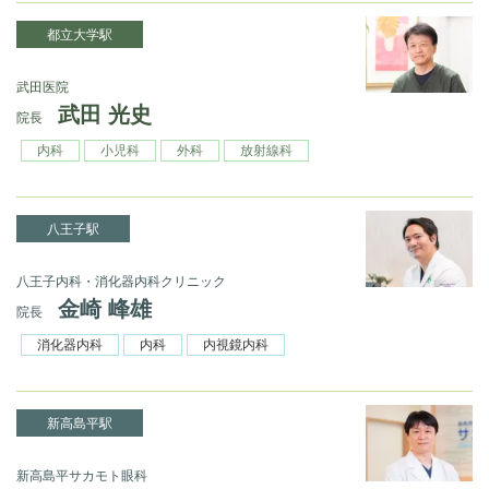
都立大学駅
武田医院
武田 光史
院長
内科
小児科
外科
放射線科
八王子駅
八王子内科・消化器内科クリニック
金崎 峰雄
院長
消化器内科
内科
内視鏡内科
新高島平駅
新高島平サカモト眼科