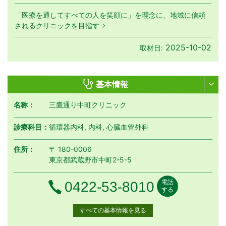
「医療を通してすべての人を笑顔に」を理念に、地域に信頼
されるクリニックを目指す
2025-10-02
取材日:
基本情報
名称：
三鷹通り中町クリニック
診療科目：
循環器内科, 内科, 心臓血管外科
住所：
〒 180-0006
東京都武蔵野市中町2-5-5
電話
電話番号
0422-53-8010
する
すべての基本情報を見る