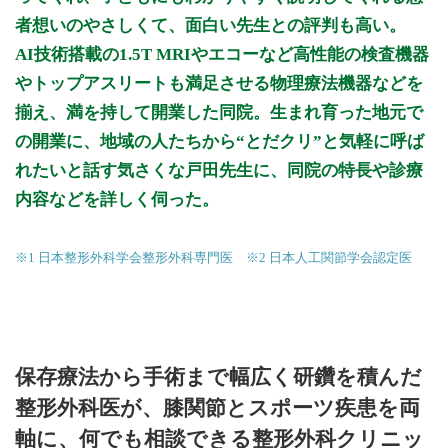
者想いのやさしくて、面白い先生との評判も高い。
初診受付
AI技術搭載の1.5T MRIやエコーなど高性能の検査機器
やトップアスリートも満足させる物理療法機器などを
揃え、満を持して開業した同院。生まれ育った地元で
の開業に、地域の人たちから“とだクリ”と気軽に呼ば
れたいと話す気さくな戸田先生に、同院の特長や診療
内容などを詳しく伺った。
※1 日本整形外科学会整形外科専門医 ※2 日本人工関節学会認定医
保存療法から手術まで幅広く研鑽を積んだ
整形外科医が、膝関節とスポーツ疾患を両
軸に、何でも相談できる整形外科クリニッ