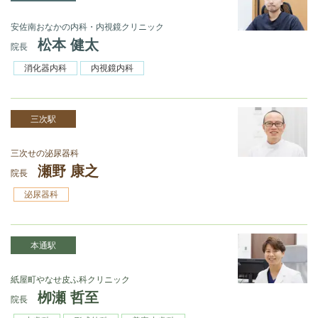
安佐南おなかの内科・内視鏡クリニック
松本 健太
院長
消化器内科
内視鏡内科
三次駅
三次せの泌尿器科
瀬野 康之
院長
泌尿器科
本通駅
紙屋町やなせ皮ふ科クリニック
栁瀬 哲至
院長