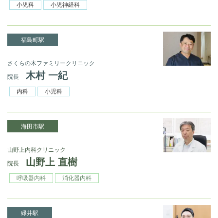
小児科
小児神経科
福島町駅
さくらの木ファミリークリニック
木村 一紀
院長
内科
小児科
海田市駅
山野上内科クリニック
山野上 直樹
院長
呼吸器内科
消化器内科
緑井駅