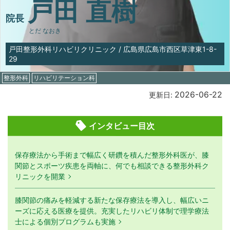
戸田 直樹
院長
とだ なおき
戸田整形外科リハビリクリニック
/
広島県広島市西区草津東1-8-
29
整形外科
リハビリテーション科
2026-06-22
更新日:
インタビュー目次
保存療法から手術まで幅広く研鑽を積んだ整形外科医が、膝
関節とスポーツ疾患を両軸に、何でも相談できる整形外科ク
リニックを開業
膝関節の痛みを軽減する新たな保存療法を導入し、幅広いニ
ーズに応える医療を提供。充実したリハビリ体制で理学療法
士による個別プログラムも実施