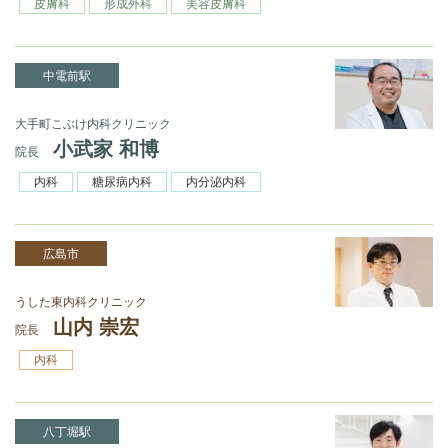
皮膚科
形成外科
美容皮膚科
中電前駅
大手町こぶけ内科クリニック
小武家 和博
院長
内科
糖尿病内科
内分泌内科
広島市
うした東内科クリニック
山内 崇宏
院長
内科
八丁堀駅