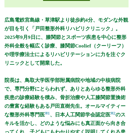
月曜日
火曜日
水曜日
木曜日
金曜日
土曜日
日曜日
祝日
診療時間
月
火
水
木
金
土
日
祝
広島電鉄宮島線・草津駅より徒歩約4分、モダンな外観
9:00～12:30
●
●
●
●
●
が目を引く「戸田整形外科リハビリクリニック」。
14:00～18:30
●
●
●
●
●
2025年9月9日に、膝関節とスポーツ疾患を中心に整形
外科全般を幅広く診療、膝関節Coolief（クーリーフ）
休診日: 日、祝
備考: 土曜:膝関節クーリーフ外来(完全予約制)
や理学療法士によるリハビリテーションに力を注ぐク
リニックとして開業した。
受付時間は
午前8:45開始 12時受付終了
午後13:45開始 18時受付終了
院長は、鳥取大学医学部附属病院や地域の中核病院
で、専門分野にとらわれず、ありとあらゆる整形外科
※診療時間や臨時休診・診療内容等について、事前に必ず医療
機関ホームページ、またはお電話にてご確認ください。
疾患の診療経験を積み、骨折治療や人工膝関節置換術
の豊富な経験もある戸田直樹先生。オールマイティー
>>病院なびで医療機関の詳細を見る
※1
※2
な整形外科専門医
、日本人工関節学会認定医
のス
キルを活かし、どのような悩みにも真正面から向き合
公式HPはこちら
ってくれ、子どもにもわかりやすく説明してくれる患