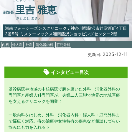
里吉 雅恵
副院長
さとよし まさえ
湘南フォーシーズンズクリニック
/
神奈川県藤沢市辻堂新町4丁目
3番5️号 ミスターマックス湘南藤沢ショッピングセンター2階
内科
婦人科
外科
消化器内科
肛門外科
2025-12-11
更新日:
インタビュー目次
基幹病院や地域の中核病院で腕を磨いた外科・消化器外科の
専門医と産婦人科専門医が、夫婦二人三脚で地元の地域医療
を支えるクリニックを開業
一般内科をはじめ、外科・消化器内科・婦人科・肛門外科ま
で幅広く対応。痔の治療や女性特有の疾患など相談しづらい
悩みにも力を入れる