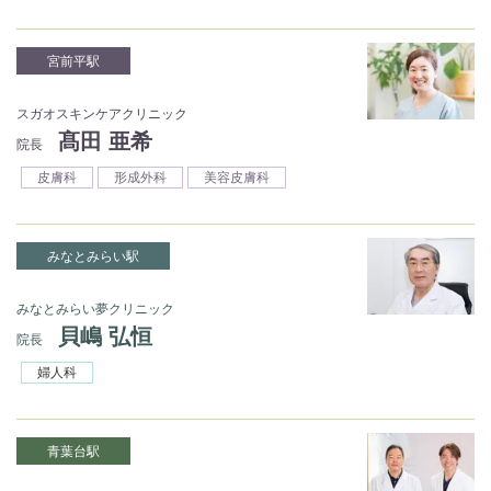
宮前平駅
スガオスキンケアクリニック
髙田 亜希
院長
皮膚科
形成外科
美容皮膚科
みなとみらい駅
みなとみらい夢クリニック
貝嶋 弘恒
院長
婦人科
青葉台駅