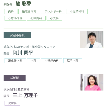
龍 彩香
副院長
内科
循環器内科
アレルギー科
小児精神科
心療小児科
心療内科
小児科
武蔵小杉駅
武蔵小杉あがわ内科・消化器クリニック
阿川 周平
院長
消化器内科
内科
内視鏡内科
肛門内科
横浜駅
横浜西口菅原皮膚科
三上 万理子
院長
皮膚科