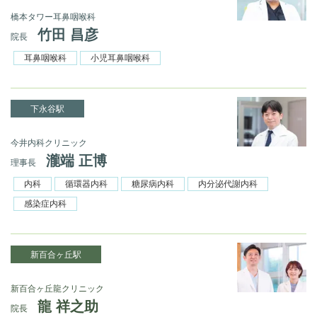
橋本タワー耳鼻咽喉科
竹田 昌彦
院長
耳鼻咽喉科
小児耳鼻咽喉科
下永谷駅
今井内科クリニック
瀧端 正博
理事長
内科
循環器内科
糖尿病内科
内分泌代謝内科
感染症内科
新百合ヶ丘駅
新百合ヶ丘龍クリニック
龍 祥之助
院長