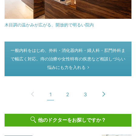
木目調の温かみが広がる、開放的で明るい院内
つぎのページ
一般内科をはじめ、外科・消化器内科・婦人科・肛門外科ま
で幅広く対応。痔の治療や女性特有の疾患など相談しづらい
悩みにも力を入れる
1
2
3
他のドクターをお探しですか？