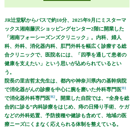
月曜日
火曜日
水曜日
木曜日
金曜日
土曜日
日曜日
祝日
診療時間
月
火
水
木
金
土
日
祝
JR辻堂駅からバスで約10分、2025年9月にミスターマ
9:30～12:30
●
●
●
●
●
ックス湘南藤沢ショッピングセンター2階に開業した
15:00～18:00
●
●
●
●
「湘南フォーシーズンズクリニック」。内科、婦人
科、外科、消化器内科、肛門外科を幅広く診療する総
休診日: 水、日、祝
合クリニックで、医院名には、「四季を通して患者の
備考: 婦人科
健康を支えたい」という思いが込められているとい
平日 9:30-12:30 14:00-16:00
う。
土曜日 9:30-13:00
休診日同じ
院長の里吉哲太先生は、都内や神奈川県内の基幹病院
※1
で消化器がんの診療を中心に腕を磨いた外科専門医
※診療時間や臨時休診・診療内容等について、事前に必ず医療
機関ホームページ、またはお電話にてご確認ください。
※2
で消化器外科専門医
。開業した自院では、“全身を総
合的に診る”内科診療をはじめ、痔の日帰り手術、ケガ
>>病院なびで医療機関の詳細を見る
などの外科処置、予防接種や健診も含めて、地域の医
療ニーズにくまなく応えられる体制を整えている。
公式HPはこちら