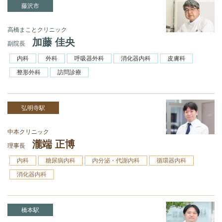
藤沢市
高橋まことクリニック
加藤 佳央
副院長
内科
外科
呼吸器外科
消化器内科
皮膚科
整形外科
訪問診療
弘明寺駅
中本クリニック
瀧端 正博
理事長
内科
糖尿病内科
内分泌・代謝内科
循環器内科
消化器内科
橋本駅