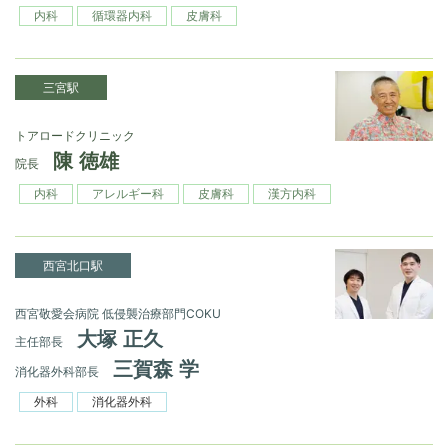
内科
循環器内科
皮膚科
三宮駅
トアロードクリニック
陳 徳雄
院長
内科
アレルギー科
皮膚科
漢方内科
西宮北口駅
西宮敬愛会病院 低侵襲治療部門COKU
大塚 正久
主任部長
三賀森 学
消化器外科部長
外科
消化器外科