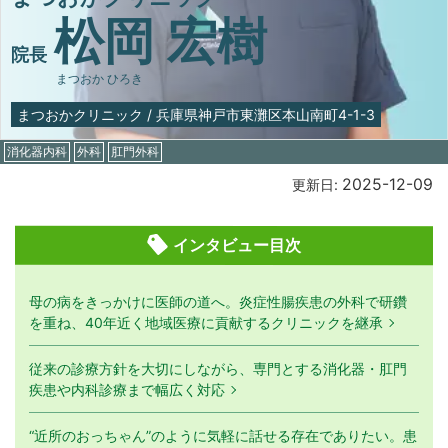
松岡 宏樹
院長
まつおか ひろき
まつおかクリニック
/
兵庫県神戸市東灘区本山南町4-1-3
消化器内科
外科
肛門外科
2025-12-09
更新日:
インタビュー目次
母の病をきっかけに医師の道へ。炎症性腸疾患の外科で研鑽
を重ね、40年近く地域医療に貢献するクリニックを継承
従来の診療方針を大切にしながら、専門とする消化器・肛門
疾患や内科診療まで幅広く対応
“近所のおっちゃん”のように気軽に話せる存在でありたい。患