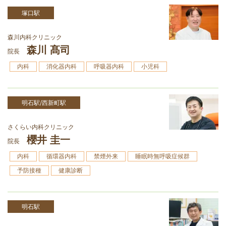
塚口駅
森川内科クリニック
森川 髙司
院長
内科
消化器内科
呼吸器内科
小児科
明石駅/西新町駅
さくらい内科クリニック
櫻井 圭一
院長
内科
循環器内科
禁煙外来
睡眠時無呼吸症候群
予防接種
健康診断
明石駅