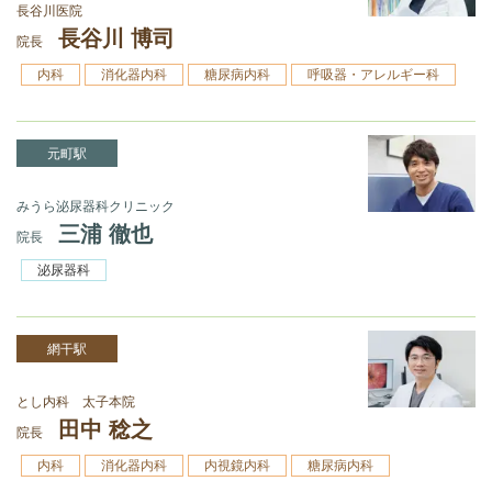
長谷川医院
長谷川 博司
院長
内科
消化器内科
糖尿病内科
呼吸器・アレルギー科
元町駅
みうら泌尿器科クリニック
三浦 徹也
院長
泌尿器科
網干駅
とし内科 太子本院
田中 稔之
院長
内科
消化器内科
内視鏡内科
糖尿病内科