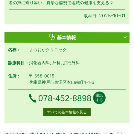
者の声に寄り添い、真摯な姿勢で地域の健康を支える
2025-10-01
取材日:
基本情報
名称：
まつおかクリニック
診療科目：
消化器内科, 外科, 肛門外科
住所：
〒 658-0015
兵庫県神戸市東灘区本山南町4-1-3
電話
電話番号
078-452-8898
する
すべての基本情報を見る
月曜日
火曜日
水曜日
木曜日
金曜日
土曜日
日曜日
祝日
診療時間
月
火
水
木
金
土
日
祝