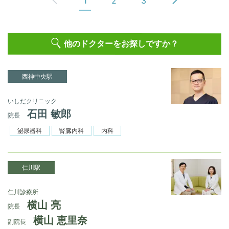
1
2
3
他のドクターをお探しですか？
西神中央駅
いしだクリニック
石田 敏郎
院長
泌尿器科
腎臓内科
内科
仁川駅
仁川診療所
横山 亮
院長
横山 恵里奈
副院長