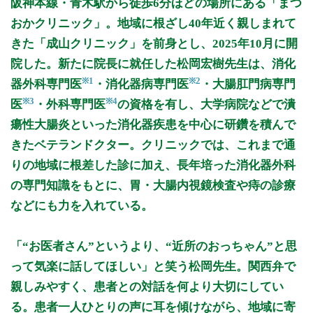
阪神本線・青木駅から徒歩6分ほどの場所にある「まつ
9:00～12:00
●
●
●
●
●
おかクリニック」。地域に根ざし40年近く親しまれて
16:00～18:00
●
●
●
●
きた「成山クリニック」を前身とし、2025年10月に開
院した。新たに院長に就任した松岡宏樹先生は、消化
休診日: 日、祝(水、土午後お休み)
※1
※2
備考: 月・火・木の12:30～15:30、水曜の9:00～12:00は検
器外科専門医
・消化器病専門医
・大腸肛門病専門
査・手術・訪問枠
※3
※4
医
・外科専門医
の資格を有し、大学病院などで潰
瘍性大腸炎といった消化器疾患を中心に研鑽を積んで
金曜日は成山医師の診察となります。
きたベテランドクター。クリニックでは、これまで通
※診療時間や臨時休診・診療内容等について、事前に必ず医療
りの地域に根差した診に加え、長年培った消化器外科
機関ホームページ、またはお電話にてご確認ください。
の専門知識をもとに、胃・大腸内視鏡検査や痔の診療
>>病院なびで医療機関の詳細を見る
などにも力を入れている。
公式HPはこちら
「“お医者さん”というより、“近所のおっちゃん”と思
って気楽に話してほしい」と笑う松岡先生。関西弁で
初診受付
親しみやすく、患者との対話を何より大切にしてい
る。患者一人ひとりの声に耳を傾けながら、地域に寄