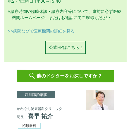
第2・4土曜日 14:00～15:40
※診療時間や臨時休診・診療内容等について、事前に必ず医療
機関ホームページ、またはお電話にてご確認ください。
>>病院なびで医療機関の詳細を見る
公式HPはこちら
他のドクターをお探しですか？
西川口駅/蕨駅
かわぐち泌尿器科クリニック
喜早 祐介
院長
泌尿器科