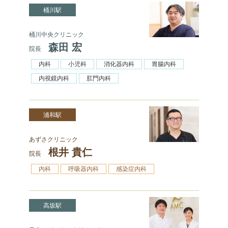
桶川駅
桶川中央クリニック
森田 宏
院長
内科
小児科
消化器内科
胃腸内科
内視鏡内科
肛門内科
浦和駅
あずさクリニック
根井 貴仁
院長
内科
呼吸器内科
感染症内科
高坂駅