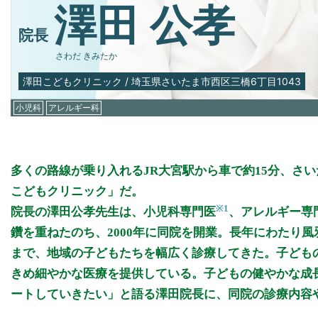
澤田 公孝
院長
さわだ きみたか
澤田こどもクリニック
/
埼玉県さいたま市西区三橋6丁目1043
小児科
アレルギー科
多くの路線が乗り入れるJR大宮駅から車で約15分、さ
こどもクリニック」だ。
※1
院長の澤田公孝先生は、小児科専門医
、アレルギー専
鑽を重ねたのち、2000年に同院を開業。長年にわたり
まで、地域の子どもたちを幅広く診療してきた。子ども
きめ細やかな医療を提供している。子どもの健やかな成
ートしていきたい」と語る澤田院長に、同院の診療内容