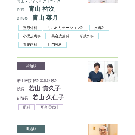
青山メディカルクリニック
青山 祐次
院長
青山 菜月
副院長
整形外科
リハビリテーション科
皮膚科
小児皮膚科
美容皮膚科
形成外科
胃腸内科
肛門外科
浦和駅
若山医院 眼科耳鼻咽喉科
若山 貴久子
院長
若山 久仁子
副院長
眼科
耳鼻咽喉科
川越駅