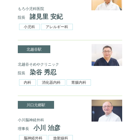
もろ小児科医院
諸見里 安紀
院長
小児科
アレルギー科
北越谷駅
北越谷そめやクリニック
染谷 秀忍
院長
内科
消化器内科
胃腸内科
川口元郷駅
小川脳神経外科
小川 治彦
理事長
脳神経外科
放射線科