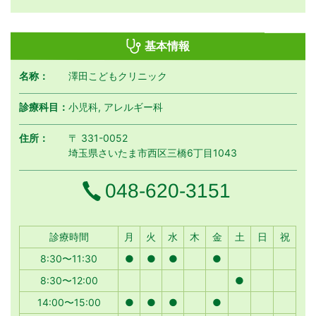
基本情報
名称：
澤田こどもクリニック
診療科目：
小児科, アレルギー科
住所：
〒 331-0052
埼玉県さいたま市西区三橋6丁目1043
電話番号
048-620-3151
月曜日
火曜日
水曜日
木曜日
金曜日
土曜日
日曜日
祝日
診療時間
月
火
水
木
金
土
日
祝
8:30〜11:30
●
●
●
●
8:30〜12:00
●
14:00〜15:00
●
●
●
●