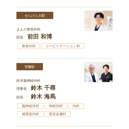
せんげん台駅
まえだ整形外科
前田 和博
院長
整形外科
リハビリテーション科
笠幡駅
鈴木脳神経外科
鈴木 千尋
理事長
鈴木 海馬
院長
脳神経外科
神経内科
内科
循環器内科
美容皮膚科