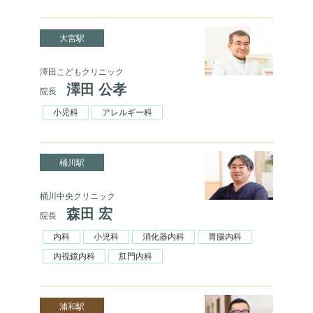
大宮駅
澤田こどもクリニック
澤田 公孝
院長
小児科
アレルギー科
桶川駅
桶川中央クリニック
森田 宏
院長
内科
小児科
消化器内科
胃腸内科
内視鏡内科
肛門内科
浦和駅