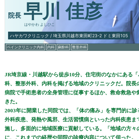
早川 佳彦
院長
はやかわ よしひこ
ハヤカワクリニック
/
埼玉県川越市東田町23-2 ドミ東田105
ペインクリニック内科
内科
麻酔科
整形外科
JR埼京線・川越駅から徒歩10分、住宅街のなかにある
科、整形外科、内科を掲げる地域のクリニックだ。院長
病院で手術患者の全身管理に従事するほか、救命救急や集
きた。
2003年に開業した同院では、「体の痛み」を専門的に
外科疾患、発熱や風邪、生活習慣病といった内科疾患ま
施し、多面的に地域医療に貢献している。「地域の方々
に、これまでの経歴や同院の診療内容について伺った。