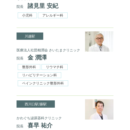
諸見里 安紀
院長
小児科
アレルギー科
川越駅
医療法人社団相潤会 さいたまクリニック
金 潤澤
院長
整形外科
リウマチ科
リハビリテーション科
ペインクリニック整形外科
西川口駅/蕨駅
かわぐち泌尿器科クリニック
喜早 祐介
院長