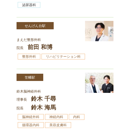
泌尿器科
せんげん台駅
まえだ整形外科
前田 和博
院長
整形外科
リハビリテーション科
笠幡駅
鈴木脳神経外科
鈴木 千尋
理事長
鈴木 海馬
院長
脳神経外科
神経内科
内科
循環器内科
美容皮膚科