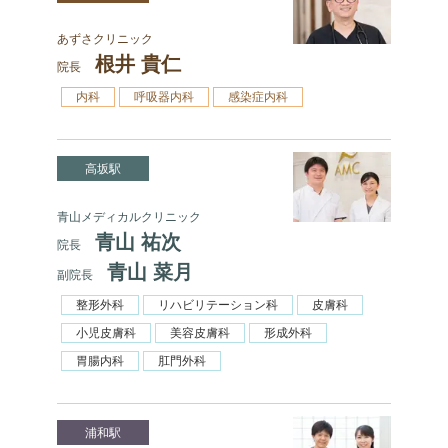
あずさクリニック
根井 貴仁
院長
内科
呼吸器内科
感染症内科
高坂駅
青山メディカルクリニック
青山 祐次
院長
青山 菜月
副院長
整形外科
リハビリテーション科
皮膚科
小児皮膚科
美容皮膚科
形成外科
胃腸内科
肛門外科
浦和駅