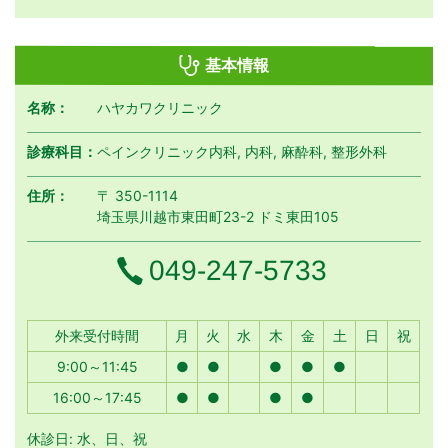
基本情報
名称：
ハヤカワクリニック
診療科目：
ペインクリニック内科, 内科, 麻酔科, 整形外科
住所：
〒 350-1114
埼玉県川越市東田町23-2 ドミ東田105
電話番号
049-247-5733
月曜日
火曜日
水曜日
木曜日
金曜日
土曜日
日曜日
祝日
外来受付時間
月
火
水
木
金
土
日
祝
9:00～11:45
●
●
●
●
●
16:00～17:45
●
●
●
●
休診日: 水、日、祝