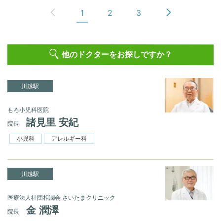
1
2
3
他のドクターをお探しですか？
川越駅
もろ小児科医院
諸見里 安紀
院長
小児科
アレルギー科
川越駅
医療法人社団相潤会 さいたまクリニック
金 潤澤
院長