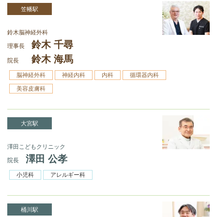
笠幡駅
鈴木脳神経外科
鈴木 千尋
理事長
鈴木 海馬
院長
脳神経外科
神経内科
内科
循環器内科
美容皮膚科
大宮駅
澤田こどもクリニック
澤田 公孝
院長
小児科
アレルギー科
桶川駅