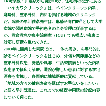
JR埼京線・川越駅から徒歩10分、住宅街のなかにある
9:00～11:45
●
●
●
●
●
「ハヤカワクリニック」は、ペインクリニック内科、
16:00～17:45
●
●
●
●
麻酔科、整形外科、内科を掲げる地域のクリニック
※
だ。院長の早川佳彦先生は、麻酔科専門医
として大学
休診日: 水、日、祝
備考: ※第3金曜日午後は会議出席のため、午後5時までの診療
病院や関連病院で手術患者の全身管理に従事するほ
となりますのでご注意ください。
か、救命救急や集中治療室（ICU）でも幅広い疾患に
★第2土曜日は休診となります。第1・3・4土曜日は診療して
対応し研鑽を重ねてきた。
おります。
2003年に開業した同院では、「体の痛み」を専門的に
※診療時間や臨時休診・診療内容等について、事前に必ず医療
診るペインクリニックをはじめ、外傷や関節痛などの
機関ホームページ、またはお電話にてご確認ください。
整形外科疾患、発熱や風邪、生活習慣病といった内科
>>病院なびで医療機関の詳細を見る
疾患まで幅広く診療。通院が難しい患者に対する在宅
医療も実施し、多面的に地域医療に貢献している。
公式HPはこちら
「地域の方々の健康寿命を延ばすお手伝いをしたい」
と語る早川院長に、これまでの経歴や同院の診療内容
について伺った。