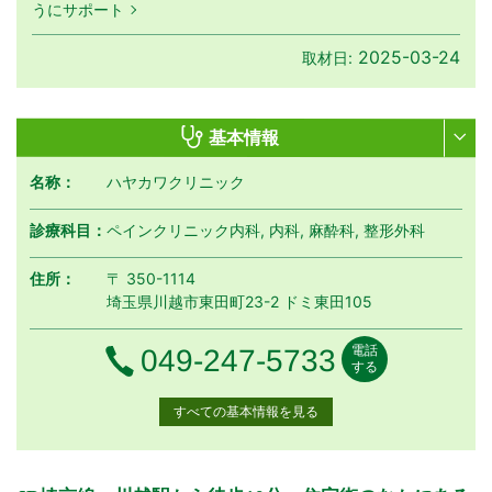
うにサポート
2025-03-24
取材日:
基本情報
名称：
ハヤカワクリニック
診療科目：
ペインクリニック内科, 内科, 麻酔科, 整形外科
住所：
〒 350-1114
埼玉県川越市東田町23-2 ドミ東田105
電話
電話番号
049-247-5733
する
すべての基本情報を見る
月曜日
火曜日
水曜日
木曜日
金曜日
土曜日
日曜日
祝日
外来受付時間
月
火
水
木
金
土
日
祝