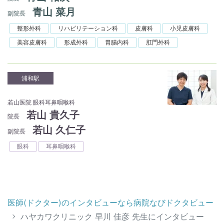
青山 菜月
副院長
整形外科
リハビリテーション科
皮膚科
小児皮膚科
美容皮膚科
形成外科
胃腸内科
肛門外科
浦和駅
若山医院 眼科耳鼻咽喉科
若山 貴久子
院長
若山 久仁子
副院長
眼科
耳鼻咽喉科
医師(ドクター)のインタビューなら病院なびドクタビュー
ハヤカワクリニック 早川 佳彦 先生にインタビュー