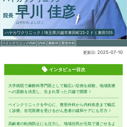
早川 佳彦
院長
はやかわ よしひこ
ハヤカワクリニック
/
埼玉県川越市東田町23-2 ドミ東田105
ペインクリニック内科
内科
麻酔科
整形外科
2025-07-10
更新日:
インタビュー目次
大学病院で麻酔科専門医として幅広い症例を経験。地域医療
への貢献を決意し、生まれ育った川越で開業
ペインクリニックを中心に、整形外科から内科疾患まで幅広
く診療。在宅医療を受けるがん患者の緩和ケアにも尽力
高齢者の転倒防止にも注力し、地域住民が元気で過ごせるよ