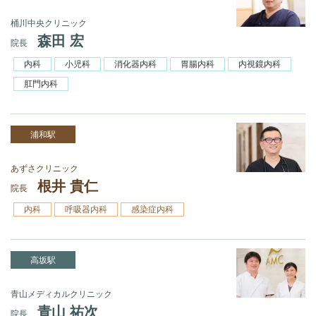
桶川中央クリニック
森田 宏
院長
内科
小児科
消化器内科
胃腸内科
内視鏡内科
肛門内科
浦和駅
あずさクリニック
根井 貴仁
院長
内科
呼吸器内科
感染症内科
高坂駅
青山メディカルクリニック
青山 祐次
院長