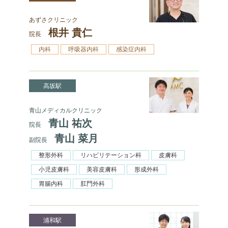
あずさクリニック
根井 貴仁
院長
内科
呼吸器内科
感染症内科
高坂駅
青山メディカルクリニック
青山 祐次
院長
青山 菜月
副院長
整形外科
リハビリテーション科
皮膚科
小児皮膚科
美容皮膚科
形成外科
胃腸内科
肛門外科
浦和駅