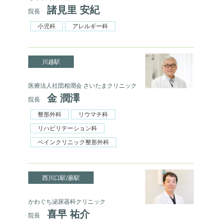
諸見里 安紀
院長
小児科
アレルギー科
川越駅
医療法人社団相潤会 さいたまクリニック
金 潤澤
院長
整形外科
リウマチ科
リハビリテーション科
ペインクリニック整形外科
西川口駅/蕨駅
かわぐち泌尿器科クリニック
喜早 祐介
院長