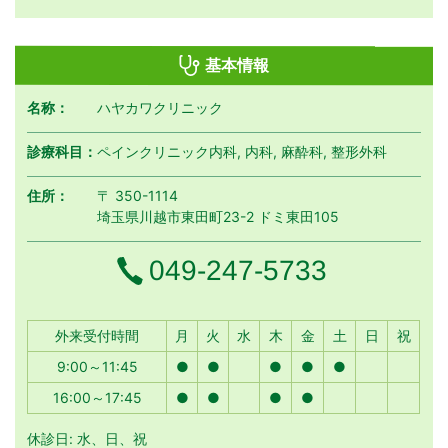
基本情報
名称：
ハヤカワクリニック
診療科目：
ペインクリニック内科, 内科, 麻酔科, 整形外科
住所：
〒 350-1114
埼玉県川越市東田町23-2 ドミ東田105
電話番号
049-247-5733
月曜日
火曜日
水曜日
木曜日
金曜日
土曜日
日曜日
祝日
外来受付時間
月
火
水
木
金
土
日
祝
9:00～11:45
●
●
●
●
●
16:00～17:45
●
●
●
●
休診日: 水、日、祝