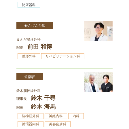
泌尿器科
せんげん台駅
まえだ整形外科
前田 和博
院長
整形外科
リハビリテーション科
笠幡駅
鈴木脳神経外科
鈴木 千尋
理事長
鈴木 海馬
院長
脳神経外科
神経内科
内科
循環器内科
美容皮膚科