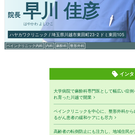
早川 佳彦
院長
はやかわ よしひこ
ハヤカワクリニック
/
埼玉県川越市東田町23-2 ドミ東田105
ペインクリニック内科
内科
麻酔科
整形外科
インタ
大学病院で麻酔科専門医として幅広い症例
れ育った川越で開業
ペインクリニックを中心に、整形外科から
るがん患者の緩和ケアにも尽力
高齢者の転倒防止にも注力し、地域住民が