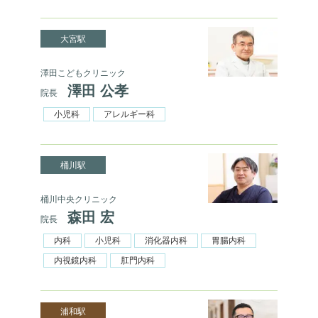
大宮駅
澤田こどもクリニック
澤田 公孝
院長
小児科
アレルギー科
桶川駅
桶川中央クリニック
森田 宏
院長
内科
小児科
消化器内科
胃腸内科
内視鏡内科
肛門内科
浦和駅