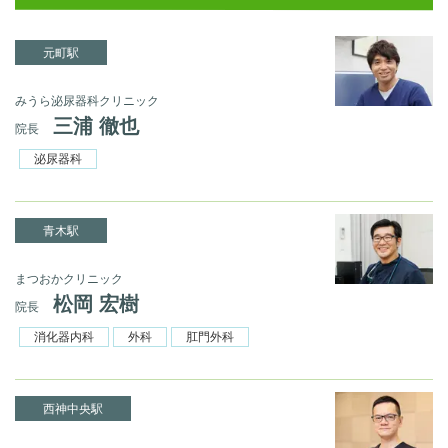
元町駅
みうら泌尿器科クリニック
三浦 徹也
院長
泌尿器科
青木駅
まつおかクリニック
松岡 宏樹
院長
消化器内科
外科
肛門外科
西神中央駅