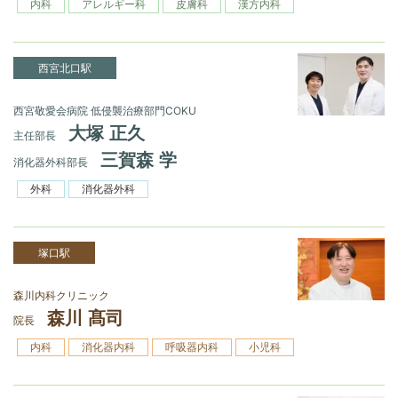
内科
アレルギー科
皮膚科
漢方内科
西宮北口駅
西宮敬愛会病院 低侵襲治療部門COKU
大塚 正久
主任部長
三賀森 学
消化器外科部長
外科
消化器外科
塚口駅
森川内科クリニック
森川 髙司
院長
内科
消化器内科
呼吸器内科
小児科