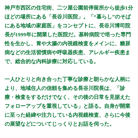
月曜日
火曜日
水曜日
木曜日
金曜日
土曜日
日曜日
祝日
診療時間
月
火
水
木
金
土
日
祝
神戸市西区の住宅街、二ツ屋公園前停留所から徒歩1分
9:00 - 12:00
○
○
○
○
○
○
ほどの場所にある「長谷川医院」。「“暮らし”のそば
16:30 - 19:00
○
○
○
○
にある地域の家庭医」をコンセプトに、長谷川博司院
長が1999年に開業した医院だ。基幹病院で培った専門
休診日：日曜・祝日
木・土曜午前のみ
性を生かし、胃や大腸の内視鏡検査をメインに、糖尿
病などの生活習慣病や呼吸器疾患、アレルギー疾患ま
☆お知らせ☆
で、総合的な内科診療に対応している。
第1・第3の土曜日のみ
12:00 - 15:00の時間帯
大腸内視鏡カメラの予約が可能です。
一人ひとりと向き合った丁寧な診療と朗らかな人柄に
※診療時間や臨時休診・診療内容等について、事前に必ず医療
より、地域住人の信頼を集める長谷川院長は、「診
機関ホームページ、またはお電話にてご確認ください。
療・検査をするだけでなく、その後の日常を見据えた
フォローアップを重視している」と語る。自身が開業
>>病院なびで医療機関の詳細を見る
に至った経緯や注力している内視鏡検査、さらに今後
公式HPはこちら
の展望などについてじっくりとお話を伺った。