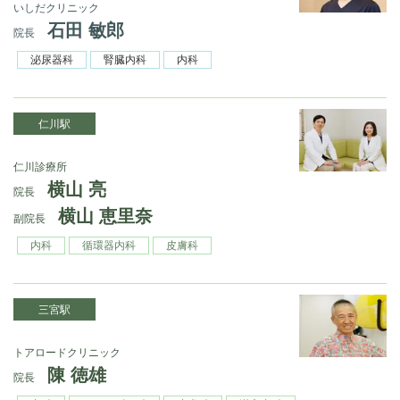
いしだクリニック
石田 敏郎
院長
泌尿器科
腎臓内科
内科
仁川駅
仁川診療所
横山 亮
院長
横山 恵里奈
副院長
内科
循環器内科
皮膚科
三宮駅
トアロードクリニック
陳 徳雄
院長