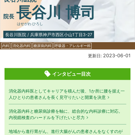
長谷川 博司
院長
はせがわ ひろし
長谷川医院
/
兵庫県神戸市西区小山1丁目3-27
内科
消化器内科
糖尿病内科
呼吸器・アレルギー科
2023-06-01
更新日:
インタビュー目次
消化器内科医としてキャリアを積んだ後、1か所に腰を据え一
人ひとりの患者さんを長く見守りたいと開業を決意
消化器内科と糖尿病診療を軸に、総合的な内科診療に対応。
内視鏡検査のハードルを下げたいと尽力
地域から進行胃がん、進行大腸がんの患者さんをなくすのが