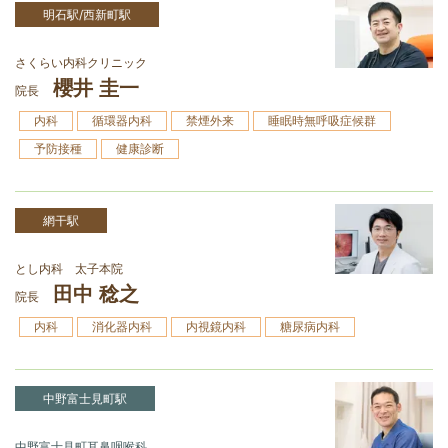
明石駅/西新町駅
さくらい内科クリニック
櫻井 圭一
院長
内科
循環器内科
禁煙外来
睡眠時無呼吸症候群
予防接種
健康診断
網干駅
とし内科 太子本院
田中 稔之
院長
内科
消化器内科
内視鏡内科
糖尿病内科
中野富士見町駅
中野富士見町耳鼻咽喉科