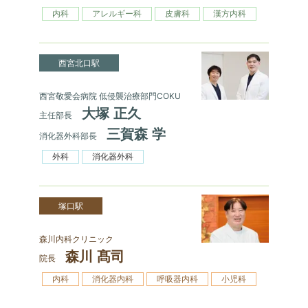
内科
アレルギー科
皮膚科
漢方内科
西宮北口駅
西宮敬愛会病院 低侵襲治療部門COKU
大塚 正久
主任部長
三賀森 学
消化器外科部長
外科
消化器外科
塚口駅
森川内科クリニック
森川 髙司
院長
内科
消化器内科
呼吸器内科
小児科