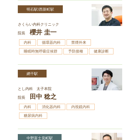
明石駅/西新町駅
さくらい内科クリニック
櫻井 圭一
院長
内科
循環器内科
禁煙外来
睡眠時無呼吸症候群
予防接種
健康診断
網干駅
とし内科 太子本院
田中 稔之
院長
内科
消化器内科
内視鏡内科
糖尿病内科
中野富士見町駅