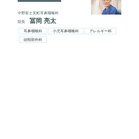
中野富士見町耳鼻咽喉科
冨岡 亮太
院長
耳鼻咽喉科
小児耳鼻咽喉科
アレルギー科
頭頸部外科