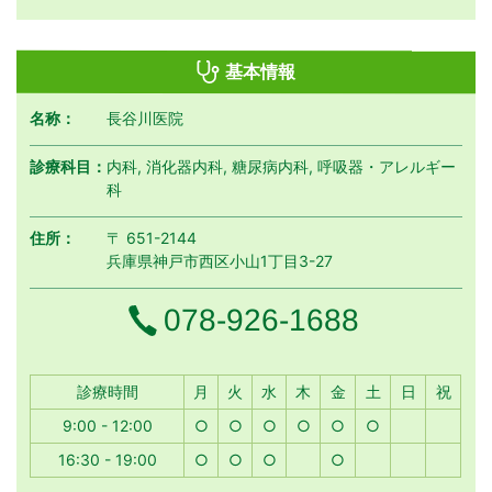
基本情報
名称：
長谷川医院
診療科目：
内科, 消化器内科, 糖尿病内科, 呼吸器・アレルギー
科
住所：
〒 651-2144
兵庫県神戸市西区小山1丁目3-27
電話番号
078-926-1688
月曜日
火曜日
水曜日
木曜日
金曜日
土曜日
日曜日
祝日
診療時間
月
火
水
木
金
土
日
祝
9:00 - 12:00
○
○
○
○
○
○
16:30 - 19:00
○
○
○
○