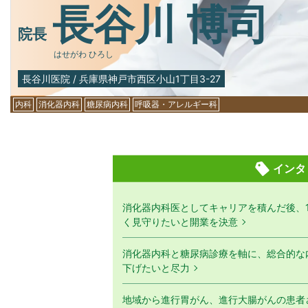
長谷川 博司
院長
はせがわ ひろし
長谷川医院
/
兵庫県神戸市西区小山1丁目3-27
内科
消化器内科
糖尿病内科
呼吸器・アレルギー科
インタ
消化器内科医としてキャリアを積んだ後、
く見守りたいと開業を決意
消化器内科と糖尿病診療を軸に、総合的な
下げたいと尽力
地域から進行胃がん、進行大腸がんの患者