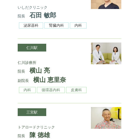
いしだクリニック
石田 敏郎
院長
泌尿器科
腎臓内科
内科
仁川駅
仁川診療所
横山 亮
院長
横山 恵里奈
副院長
内科
循環器内科
皮膚科
三宮駅
トアロードクリニック
陳 徳雄
院長