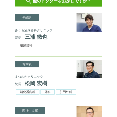
他のドクターをお探しですか？
元町駅
みうら泌尿器科クリニック
三浦 徹也
院長
泌尿器科
青木駅
まつおかクリニック
松岡 宏樹
院長
消化器内科
外科
肛門外科
西神中央駅