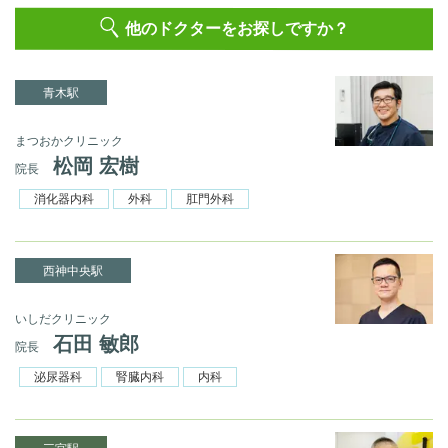
他のドクターをお探しですか？
青木駅
まつおかクリニック
松岡 宏樹
院長
消化器内科
外科
肛門外科
西神中央駅
いしだクリニック
石田 敏郎
院長
泌尿器科
腎臓内科
内科