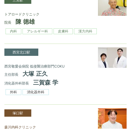
三宮駅
トアロードクリニック
陳 徳雄
院長
内科
アレルギー科
皮膚科
漢方内科
西宮北口駅
西宮敬愛会病院 低侵襲治療部門COKU
大塚 正久
主任部長
三賀森 学
消化器外科部長
外科
消化器外科
塚口駅
森川内科クリニック