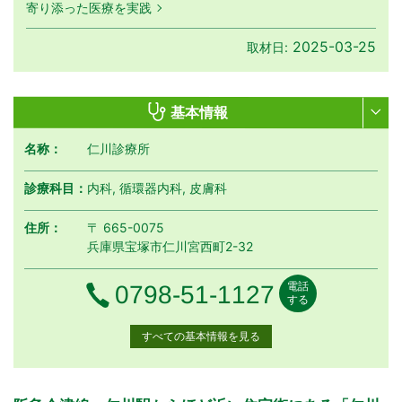
寄り添った医療を実践
2025-03-25
取材日:
基本情報
名称：
仁川診療所
診療科目：
内科, 循環器内科, 皮膚科
住所：
〒 665-0075
兵庫県宝塚市仁川宮西町2-32
電話
電話番号
0798-51-1127
する
すべての基本情報を見る
月曜日
火曜日
水曜日
木曜日
金曜日
土曜日
日曜日
祝日
診療時間
月
火
水
木
金
土
日
祝