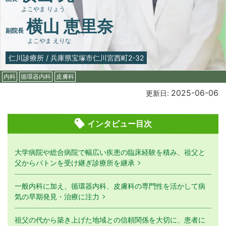
よこやま りょう
横山 恵里奈
副院長
よこやま えりな
仁川診療所
/
兵庫県宝塚市仁川宮西町2-32
内科
循環器内科
皮膚科
2025-06-06
更新日:
インタビュー目次
大学病院や総合病院で幅広い疾患の臨床経験を積み、祖父と
父からバトンを受け継ぎ診療所を継承
一般内科に加え、循環器内科、皮膚科の専門性を活かして病
気の早期発見・治療に注力
祖父の代から築き上げた地域との信頼関係を大切に、患者に