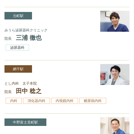
元町駅
みうら泌尿器科クリニック
三浦 徹也
院長
泌尿器科
網干駅
とし内科 太子本院
田中 稔之
院長
内科
消化器内科
内視鏡内科
糖尿病内科
中野富士見町駅