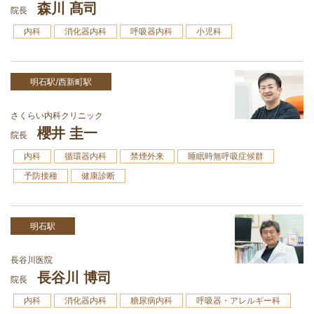
森川 髙司
院長
内科
消化器内科
呼吸器内科
小児科
明石駅/西新町駅
さくらい内科クリニック
櫻井 圭一
院長
内科
循環器内科
禁煙外来
睡眠時無呼吸症候群
予防接種
健康診断
明石駅
長谷川医院
長谷川 博司
院長
内科
消化器内科
糖尿病内科
呼吸器・アレルギー科