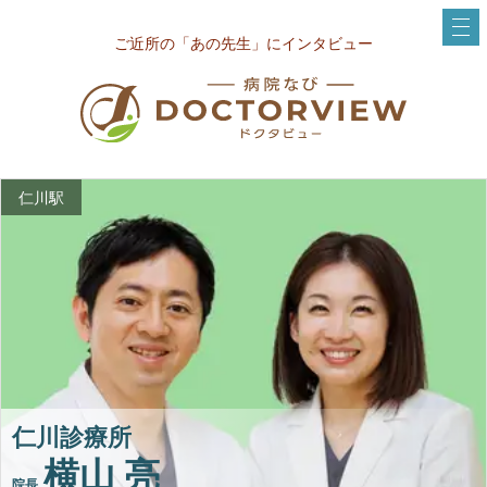
ご近所の「あの先生」にインタビュー
仁川駅
仁川診療所
横山 亮
院長