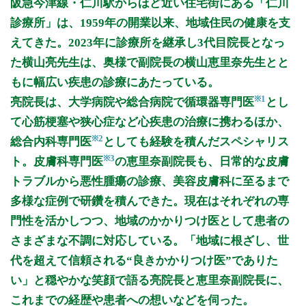
阪急今津線・仁川駅からほど近い住宅街にある「仁川
9:00～12:00
●
●
●
●
●
●
診療所」は、1959年の開業以来、地域住民の健康を支
16:00～19:00
●
●
●
●
えてきた。2023年に診療所を継承し3代目院長となっ
た横山亮先生は、奥様で副院長の横山恵里奈先生とと
休診日: 日、祝
備考: ※皮膚科は月、水、金の午前中(9:00～12:00)のみの診察
もに幅広い疾患の診療にあたっている。
となります。
※1
亮院長は、大学病院や総合病院で循環器専門医
とし
※診療時間や臨時休診・診療内容等について、事前に必ず医療
て心筋梗塞や狭心症など心疾患の治療に携わるほか、
機関ホームページ、またはお電話にてご確認ください。
※2
総合内科専門医
としても経験を積んだスペシャリス
※3
ト。皮膚科専門医
の恵里奈副院長も、日常的な皮膚
>>病院なびで医療機関の詳細を見る
トラブルから悪性腫瘍の診療、美容皮膚科に至るまで
多様な症例で研鑽を積んできた。現在はそれぞれの専
公式HPはこちら
門性を活かしつつ、地域のかかりつけ医として患者の
さまざまな不調に対応している。「地域に根ざし、世
代を超えて信頼される“良きかかりつけ医”でありた
い」と穏やかな笑顔で語る亮院長と恵里奈副院長に、
これまでの経歴や患者への想いなどを伺った。