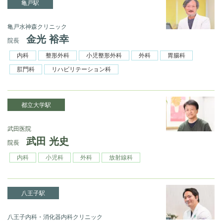
亀戸駅
亀戸水神森クリニック
金光 裕幸
院長
内科
整形外科
小児整形外科
外科
胃腸科
肛門科
リハビリテーション科
都立大学駅
武田医院
武田 光史
院長
内科
小児科
外科
放射線科
八王子駅
八王子内科・消化器内科クリニック