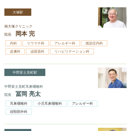
大塚駅
南大塚クリニック
岡本 完
院長
内科
リウマチ科
アレルギー科
感染症内科
皮膚科
泌尿器科
リハビリテーション科
中野富士見町駅
中野富士見町耳鼻咽喉科
冨岡 亮太
院長
耳鼻咽喉科
小児耳鼻咽喉科
アレルギー科
頭頸部外科