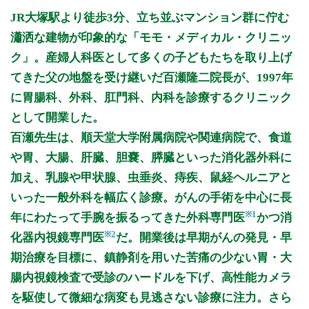
月曜日
火曜日
水曜日
木曜日
金曜日
土曜日
日曜日
祝日
診療時間
月
火
水
木
金
土
日
祝
JR大塚駅より徒歩3分、立ち並ぶマンション群に佇む
10:00～13:00
●
●
●
●
●
瀟洒な建物が印象的な「モモ・メディカル・クリニッ
15:00～19:00
●
●
●
●
ク」。産婦人科医として多くの子どもたちを取り上げ
てきた父の地盤を受け継いだ百瀬隆二院長が、1997年
休診日: 金、日、祝
に胃腸科、外科、肛門科、内科を診療するクリニック
受付時間:10:00～12:30 15:00～18:30
として開業した。
※初診の方は受付終了15分前まで
百瀬先生は、順天堂大学附属病院や関連病院で、食道
※診療時間や臨時休診・診療内容等について、事前に必ず医療
や胃、大腸、肝臓、胆嚢、膵臓といった消化器外科に
機関ホームページ、またはお電話にてご確認ください。
加え、乳腺や甲状腺、虫垂炎、痔疾、鼠経ヘルニアと
>>病院なびで医療機関の詳細を見る
いった一般外科を幅広く診療。がんの手術を中心に長
※1
年にわたって手腕を振るってきた外科専門医
かつ消
公式HPはこちら
※2
化器内視鏡専門医
だ。開業後は早期がんの発見・早
期治療を目標に、鎮静剤を用いた苦痛の少ない胃・大
初診受付
腸内視鏡検査で受診のハードルを下げ、高性能カメラ
を駆使して微細な病変も見逃さない診療に注力。さら