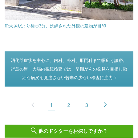
JR大塚駅より徒歩3分、洗練された外観の建物が目印
つぎのページ
消化器症状を中心に、内科、外科、肛門科まで幅広く診療。
得意の胃・大腸内視鏡検査では、早期がんの発見を目指し微
細な病変を見逃さない苦痛の少ない検査に注力
1
2
3
他のドクターをお探しですか？