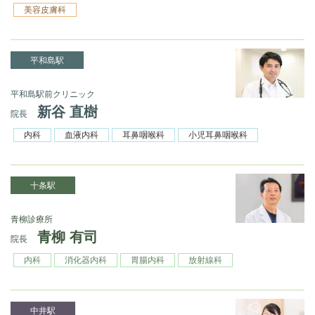
美容皮膚科
平和島駅
平和島駅前クリニック
新谷 直樹
院長
内科
血液内科
耳鼻咽喉科
小児耳鼻咽喉科
十条駅
青柳診療所
青柳 有司
院長
内科
消化器内科
胃腸内科
放射線科
中井駅