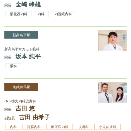
金崎 峰雄
院長
消化器内科
内科
内視鏡内科
新高島平駅
新高島平サカモト眼科
坂本 純平
院長
眼科
東武練馬駅
ゆう徳丸内科皮膚科
吉田 悠
院長
吉田 由希子
副院長
内科
腎臓内科
糖尿病内科
皮膚科
小児皮膚科