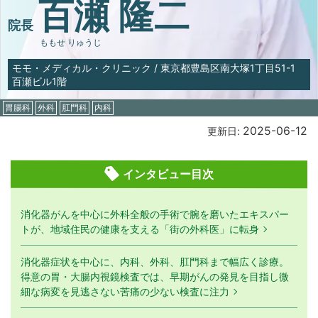
百瀬 隆二
院長
ももせ りゅうじ
モモ・メディカル・クリニック
/
東京都豊島区南大塚1丁目51-1
百瀬ビル1階
胃腸科
外科
肛門科
内科
2025-06-12
更新日:
インタビュー目次
消化器がんを中心に外科全般の手術で腕を磨いたエキスパー
トが、地域住民の健康を支える「街の外科医」に転身
消化器症状を中心に、内科、外科、肛門科まで幅広く診療。
得意の胃・大腸内視鏡検査では、早期がんの発見を目指し微
細な病変を見逃さない苦痛の少ない検査に注力