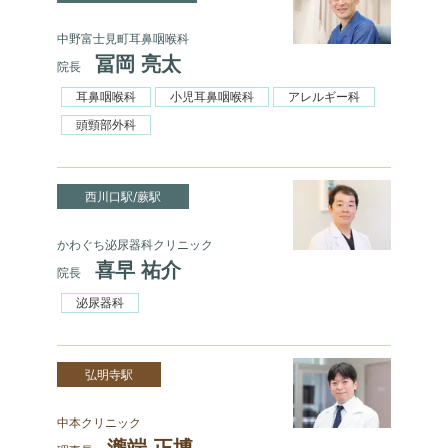
中野富士見町耳鼻咽喉科
冨岡 亮太
院長
耳鼻咽喉科
小児耳鼻咽喉科
アレルギー科
頭頸部外科
西川口駅/蕨駅
かわぐち泌尿器科クリニック
喜早 祐介
院長
泌尿器科
弘明寺駅
中本クリニック
瀧端 正博