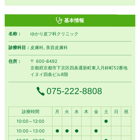
基本情報
名称：
ゆかり皮フ科クリニック
診療科目：
皮膚科, 美容皮膚科
住所：
〒 600-8492
京都府京都市下京区四条通新町東入月鉾町52番地
イヌイ四条ビル8階
電話番号
075-222-8808
月曜日
火曜日
水曜日
木曜日
金曜日
土曜日
日曜日
祝日
診療時間
月
火
水
木
金
土
日
祝
10:00～12:00
●
10:00～13:00
●
●
●
●