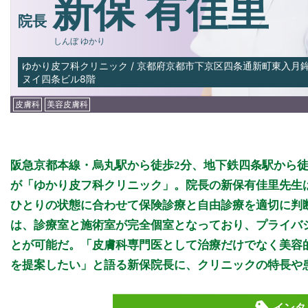
新保 有佳里
院長
しんぼ ゆかり
ゆかり皮フ科クリニック
/
京都府京都市下京区四条通新町東入月鉾
ヌイ四条ビル8階
皮膚科
美容皮膚科
阪急京都本線・烏丸駅から徒歩2分、地下鉄四条駅から
が「ゆかり皮フ科クリニック」。院長の新保有佳里先生
ひとりの状態に合わせて保険診療と自由診療を適切に判
は、診療室と施術室が完全個室となっており、プライバ
とが可能だ。「皮膚科専門医として治療だけでなく美容
を提案したい」と語る新保院長に、クリニックの特長や
インタ