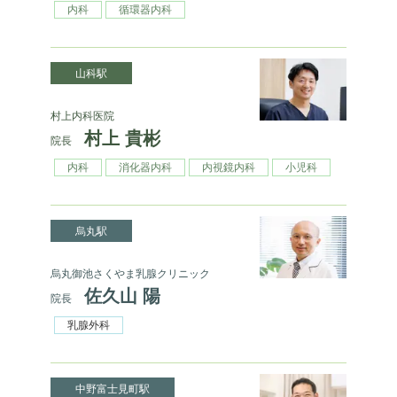
内科
循環器内科
山科駅
村上内科医院
村上 貴彬
院長
内科
消化器内科
内視鏡内科
小児科
烏丸駅
烏丸御池さくやま乳腺クリニック
佐久山 陽
院長
乳腺外科
中野富士見町駅