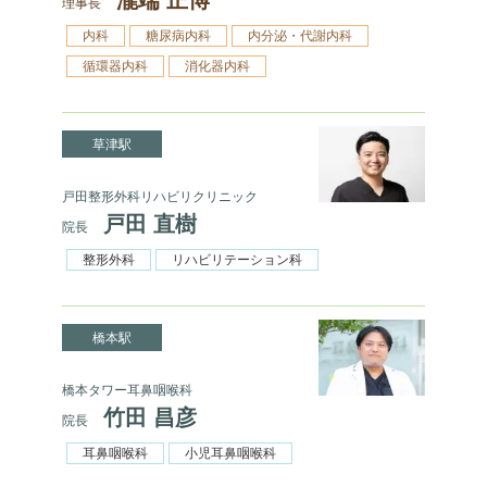
理事長
内科
糖尿病内科
内分泌・代謝内科
循環器内科
消化器内科
草津駅
戸田整形外科リハビリクリニック
戸田 直樹
院長
整形外科
リハビリテーション科
橋本駅
橋本タワー耳鼻咽喉科
竹田 昌彦
院長
耳鼻咽喉科
小児耳鼻咽喉科