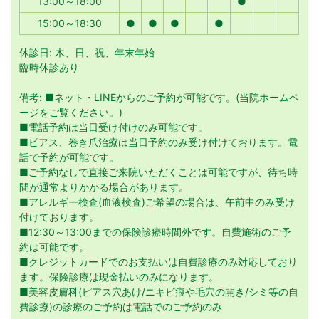
13:00～18:00
●
15:00～18:30
●
●
●
●
休診日: 木、日、祝、年末年始
臨時休診あり
備考: ■ネット・LINEからのご予約が可能です。(当院ホームペ
ージをご覧ください。)
■電話予約は当日受け付けのみ可能です。
■ピアス、巻き爪治療は当日予約のみ受け付けております。電
話で予約が可能です。
■ご予約なしで直接ご来院いただくことは可能ですが、待ち時
間が通常よりかかる場合があります。
■アレルギー検査(血液検査)ご希望の場合は、午前中のみ受け
付けております。
■12:30～13:00までの保険診療時間外です。自費施術のご予
約は可能です。
■クレジットカードでのお支払いは自費診療のみ対応しており
ます。保険診療は現金払いのみになります。
■美容皮膚科(ピアス穴あけ/ニキビ痕や毛穴の開き/シミ等の自
費診療)の診療のご予約は電話でのご予約のみ