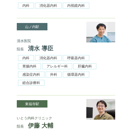
内科
消化器内科
内視鏡内科
山ノ内駅
清水医院
清水 導臣
院長
内科
消化器内科
呼吸器内科
胃腸内科
アレルギー科
肝臓内科
感染症内科
外科
循環器内科
総合診療科
東福寺駅
いとう内科クリニック
伊藤 大輔
院長