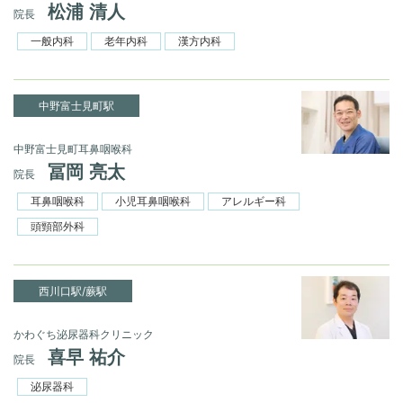
松浦 清人
院長
一般内科
老年内科
漢方内科
中野富士見町駅
中野富士見町耳鼻咽喉科
冨岡 亮太
院長
耳鼻咽喉科
小児耳鼻咽喉科
アレルギー科
頭頸部外科
西川口駅/蕨駅
かわぐち泌尿器科クリニック
喜早 祐介
院長
泌尿器科