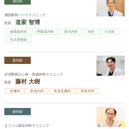
瀬田駅
瀬⽥駅前ハートクリニック
道家 智博
院長
循環器内科
呼吸器内科
漢⽅内科
内科
⼩児科
⽣活習慣病
膳所駅
ぜぜ駅前ひふ科・形成外科クリニック
藤村 大樹
院長
皮膚科
形成外科
美容皮膚科
美容外科
膳所駅
まつうら総合内科クリニック