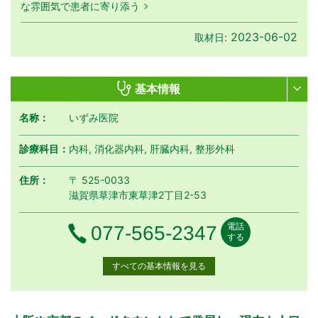
な雰囲気で患者に寄り添う
2023-06-02
取材日:
基本情報
名称：
いずみ医院
診療科目：
内科, 消化器内科, 肝臓内科, 整形外科
住所：
〒 525-0033
滋賀県草津市東草津2丁目2-53
電話
電話番号
077-565-2347
する
すべての基本情報を見る
月曜日
火曜日
水曜日
木曜日
金曜日
土曜日
日曜日
祝日
診療時間
月
火
水
木
金
土
日
祝