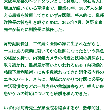
大阪や京都のベッドタウンとして発展し、現在も人口
10:00 ～ 13:00
●
●
●
●
●
増加が続いている草津市で、開業40年、100万人を越
17:00 ～ 19:00
●
●
●
●
える患者を診療してきたいずみ医院。将来的に、泉邦
洋院長の後を引き継ぐために、2023年7月、河野光泰
休診日: 水、日、祝
先生が新たに副院長に就任した。
備考: 【内視鏡検査】
月・火・木・金・土:午前
河野副院長は、二代続く医師の家に生まれながらも、
月・火・木・金:午後(13時-17時)
一旦は別の職業に就いてから医師になったという異色
※診療時間や臨時休診・診療内容等について、事前に必ず医療
の経歴を持つ。内視鏡カメラの構造と技術の奥深さに
機関ホームページ、またはお電話にてご確認ください。
取り憑かれ、難易度が高いといわれるESD（内視鏡的
>>病院なびで医療機関の詳細を見る
粘膜下層剥離術）にも多数携わってきた消化器内科の
エキスパート。さらに、地域のかかりつけ医に必要な
公式HPはこちら
生活習慣病などの一般内科や救急診療など、幅広い疾
患やケガの対応についても研鑽を積んできた。
初診受付
いずれは河野先生が泉医院を継承するが、数年間は、