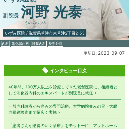
河野 光泰
副院長
こうの みつひろ
いずみ医院
/
滋賀県草津市東草津2丁目2-53
内科
消化器内科
肝臓内科
整形外科
2023-09-07
更新日:
インタビュー目次
40年間、100万人以上を診療してきた老舗医院に、後継者と
して消化器内科のエキスパートが副院長に就任
一般内科診療から痛みの専門治療、大学病院並みの胃・大腸
内視鏡検査まで幅広く実施
「患者さんが納得のいく診療」をモットーに、アットホーム