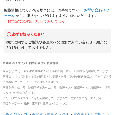
掲載情報に誤りがある場合には、お手数ですが、
お問い合わせフ
ォーム
からご連絡をいただけますようお願いいたします。
※お電話での対応は行っておりません
必ずお読みください
病気に関するご相談や各医院への個別のお問い合わせ・紹介な
どは受け付けておりません。
豊島区
の
医療法人社団碧明会 大沢眼科
情報
病院なび では、
東京都
豊島区
の
大沢眼科
の
評判・求人・転職
情報を掲載しています。
病院なび では市区町村別/診療科目別に病院・医院・薬局を探せるほか、予約ができる
医療機関や、キーワードでの検索も可能です。
病院を探したい時、診療時間を調べたい時、医師求人や看護師求人、薬剤師求人情報
を知りたい時に便利です。
また、役立つ医療コラムなども掲載していますので、是非ご覧になってください。
関連キーワード:
眼科 / 東京都 / 豊島区 / かかりつけ
病院なびトップ
>
東京都
>
豊島区
>
眼科
>
医療法人社団碧明会 大