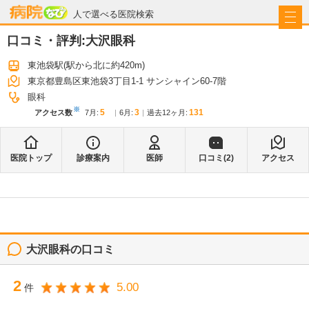
病院なび
人で選べる医院検索
口コミ・評判:
大沢眼科
東池袋駅
(駅から
北に約420m
)
東京都豊島区東池袋3丁目1-1 サンシャイン60-7階
眼科
※
5
3
131
アクセス数
7月
:
6月
:
過去12ヶ月:
医院トップ
診療案内
医師
口コミ(
2
)
アクセス
大沢眼科
の口コミ
2
5.00
件