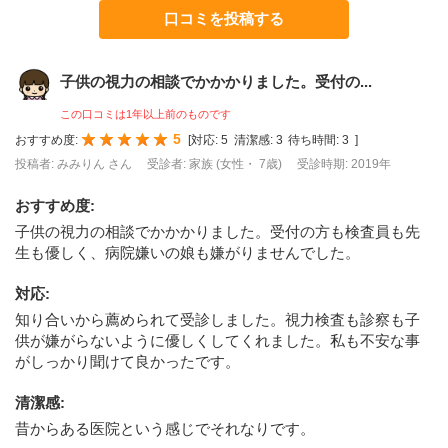
口コミを投稿する
子供の視力の相談でかかかりました。受付の...
この口コミは1年以上前のものです
5
おすすめ度:
[
対応:
5
清潔感:
3
待ち時間:
3
]
投稿者: みみりん さん
受診者: 家族 (女性・ 7歳)
受診時期: 2019年
おすすめ度
:
子供の視力の相談でかかかりました。受付の方も検査員も先
生も優しく、病院嫌いの娘も嫌がりませんでした。
対応
:
知り合いから薦められて受診しました。視力検査も診察も子
供が嫌がらないように優しくしてくれました。私も不安な事
がしっかり聞けて良かったです。
清潔感
:
昔からある医院という感じでそれなりです。