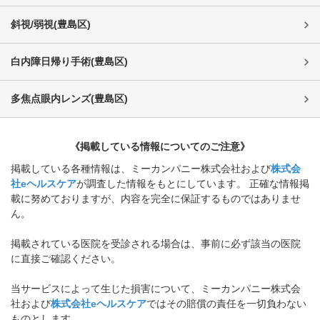
斜視/弱視
(
豊島区
)
白内障日帰り手術
(
豊島区
)
多焦点眼内レンズ
(
豊島区
)
《掲載している情報についてのご注意》
掲載している各種情報は、ミーカンパニー株式会社および
株式会
社eヘルスケア
が調査した情報をもとにしています。 正確な情報掲
載に努めておりますが、内容を完全に保証するものではありませ
ん。
掲載されている医院を受診される場合は、事前に必ず該当の医院
に直接ご確認ください。
当サービスによって生じた損害について、ミーカンパニー株式会
社および
株式会社eヘルスケア
ではその賠償の責任を一切負わない
ものとします。