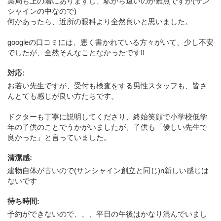
薬局も上の階にありますし、駅から遠いのが難点ですが(サン
シャインの中なので)
何かあったら、近所の眼科より全然良いと思いました。
googleの口コミには、悪く書かれている方々がいて、少し不安
でしたが、全然そんなことなかったです!!
対応
:
お若い先生ですが、受付も検査をする男性スタッフも、皆さ
んとても感じが良い方たちです。
ドクターも丁寧に説明してくださり、終始笑顔で小学校低学
年の子供のことでうかがいましたが、子供も「優しい先生で
良かった」と言っていました。
清潔感
:
建物自体が古いので(サンシャイン創立と同じ)n新しい感じは
ないです
待ち時間
:
予約ができないので、、、平日の午後はかなり混んでいまし