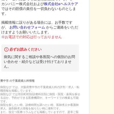
カンパニー株式会社および
株式会社eヘルスケア
ではその賠償の責任を一切負わないものとしま
す。
掲載情報に誤りがある場合には、お手数です
が、
お問い合わせフォーム
からご連絡をいただ
けますようお願いいたします。
※お電話での対応は行っておりません
必ずお読みください
病気に関するご相談や各医院への個別のお問
い合わせ・紹介などは受け付けておりませ
ん。
豊中市
の
千葉産婦人科
情報
病院なび では、
大阪府
豊中市
の
千葉産婦人科
の
評判・求人・転
職
情報を掲載しています。
病院なび では市区町村別/診療科目別に病院・医院・薬局を探せ
るほか、予約ができる医療機関や、キーワードでの検索も可能
です。
病院を探したい時、診療時間を調べたい時、医師求人や看護師
求人、薬剤師求人情報を知りたい時に便利です。
また、役立つ医療コラムなども掲載していますので、是非ご覧