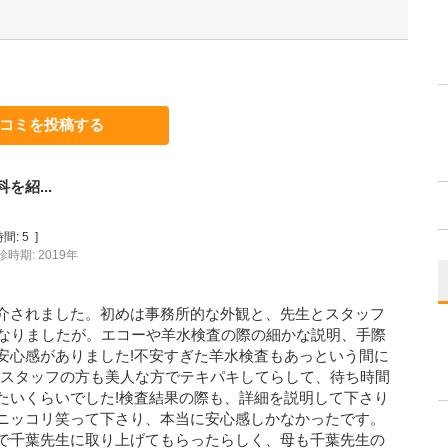
コミを投稿する
紹...
間:
5
]
診時期: 2019年
介されました。初めは事務所的な外観と、先生とスタッフ
になりましたが。エコーや羊水検査の際の細かな説明、手際
安心感がありました!不安すぎた羊水検査もあっという間に
!スタッフの方も美人な方でテキパキしてらして、待ち時間
たいくらいでした!検査結果の際も、詳細を説明して下さり
ニッコリ笑って下さり、本当に安心感しかなかったです。
で千葉先生に取り上げてもらったらしく、母も千葉先生の