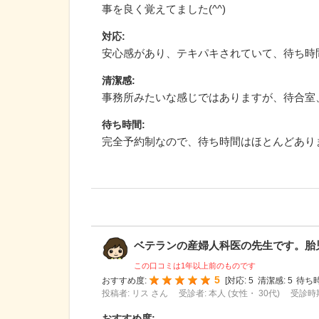
事を良く覚えてました(^^)
対応
:
安心感があり、テキパキされていて、待ち時
清潔感
:
事務所みたいな感じではありますが、待合室
待ち時間
:
完全予約制なので、待ち時間はほとんどあり
ベテランの産婦人科医の先生です。胎児エ
この口コミは1年以上前のものです
5
おすすめ度:
[
対応:
5
清潔感:
5
待ち時
投稿者: リス さん
受診者: 本人 (女性・ 30代)
受診時期
おすすめ度
: