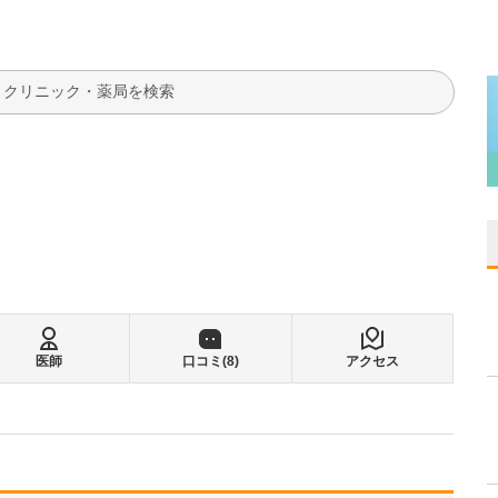
検索
医師
口コミ(
8
)
アクセス