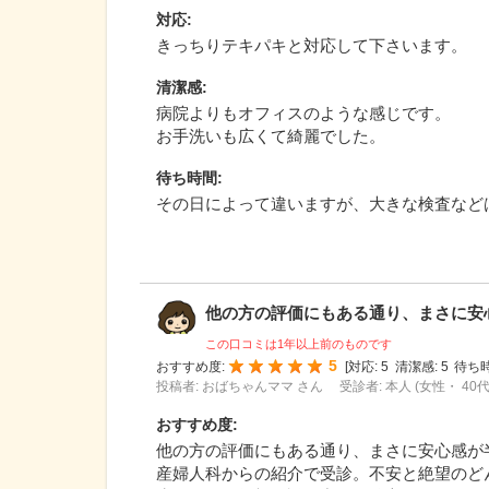
対応
:
きっちりテキパキと対応して下さいます。
清潔感
:
病院よりもオフィスのような感じです。
お手洗いも広くて綺麗でした。
待ち時間
:
その日によって違いますが、大きな検査など
他の方の評価にもある通り、まさに安心感
この口コミは1年以上前のものです
5
おすすめ度:
[
対応:
5
清潔感:
5
待ち時
投稿者: おばちゃんママ さん
受診者: 本人 (女性・ 40代
おすすめ度
:
他の方の評価にもある通り、まさに安心感が
産婦人科からの紹介で受診。不安と絶望のど