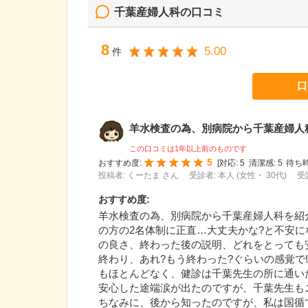
千葉産婦人科
の口コミ
8
5.00
件
口
羊水検査の為、別病院から千葉産婦人科を
この口コミは1年以上前のものです
5
おすすめ度:
[
対応:
5
清潔感:
5
待ち時
投稿者: くーたま さん
受診者: 本人 (女性・ 30代)
受
おすすめ度
:
羊水検査の為、別病院から千葉産婦人科を紹
の方の2名体制に正直…大丈夫かな?と不安
の良さ、終わった後の説明、どれをとっても
終わり、あれ?もう終わった?ぐらいの感覚で
もほとんどなく、健診は千葉先生の所に通い
安心した途端涙が出たのですが、千葉先生も
ちなみに、後から知ったのですが、私は国循