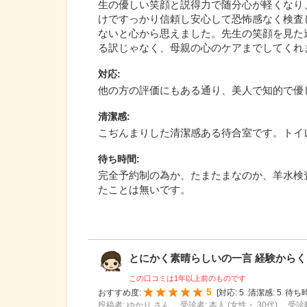
生の優しい笑顔と説得力で随分心が軽くなり
けですっかり信頼し安心して恐怖感なく検査
ないと心から思えました。先生の笑顔を見た
る訳じゃなく、母親の心のケアまでしてくれ
対応
:
他の方の評価にもある通り、美人で知的で優
清潔感
:
こぢんまりした清潔感ある待合室です。トイ
待ち時間
:
完全予約制の為か、たまたまなのか、羊水検
たことは無いです。
とにかく素晴らしいの一言 経験からくる
この口コミは1年以上前のものです
5
おすすめ度:
[
対応:
5
清潔感:
5
待ち時
投稿者: ゆかり さん
受診者: 本人 (女性・ 30代)
受診時