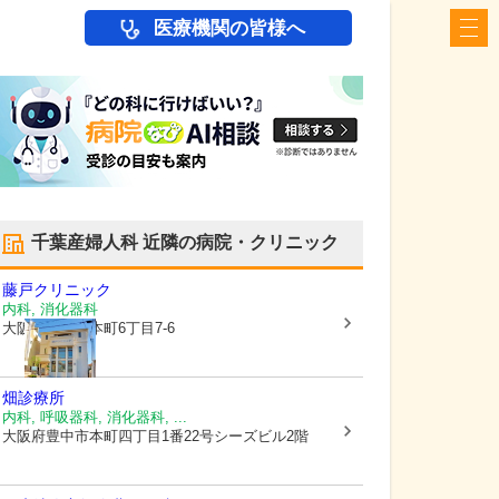
医療機関の皆様へ
千葉産婦人科
近隣の病院・クリニック
藤戸クリニック
内科, 消化器科
大阪府豊中市
本町6丁目7-6
畑診療所
内科, 呼吸器科, 消化器科, ...
大阪府豊中市
本町四丁目1番22号シーズビル2階