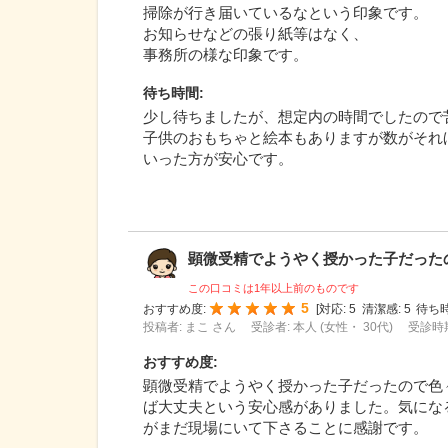
掃除が行き届いているなという印象です。
お知らせなどの張り紙等はなく、
事務所の様な印象です。
待ち時間
:
少し待ちましたが、想定内の時間でしたので
子供のおもちゃと絵本もありますが数がそれ
いった方が安心です。
顕微受精でようやく授かった子だったので
この口コミは1年以上前のものです
5
おすすめ度:
[
対応:
5
清潔感:
5
待ち時
投稿者: まこ さん
受診者: 本人 (女性・ 30代)
受診時期
おすすめ度
:
顕微受精でようやく授かった子だったので色
ば大丈夫という安心感がありました。気にな
がまだ現場にいて下さることに感謝です。