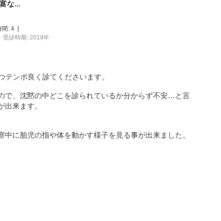
な...
間:
4
]
受診時期: 2019年
かつテンポ良く診てくださいます。
ので、沈黙の中どこを診られているか分からず不安…と言
が出来ます。
察中に胎児の指や体を動かす様子を見る事が出来ました。