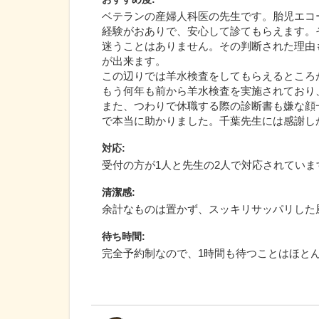
ベテランの産婦人科医の先生です。胎児エコ
経験がおありで、安心して診てもらえます。
迷うことはありません。その判断された理由
が出来ます。
この辺りでは羊水検査をしてもらえるところ
もう何年も前から羊水検査を実施されており
また、つわりで休職する際の診断書も嫌な顔
で本当に助かりました。千葉先生には感謝し
対応
:
受付の方が1人と先生の2人で対応されてい
清潔感
:
余計なものは置かず、スッキリサッパリした
待ち時間
:
完全予約制なので、1時間も待つことはほと