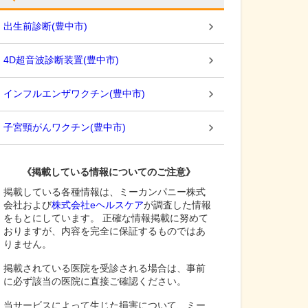
出生前診断
(
豊中市
)
4D超音波診断装置
(
豊中市
)
インフルエンザワクチン
(
豊中市
)
子宮頸がんワクチン
(
豊中市
)
《掲載している情報についてのご注意》
掲載している各種情報は、ミーカンパニー株式
会社および
株式会社eヘルスケア
が調査した情報
をもとにしています。 正確な情報掲載に努めて
おりますが、内容を完全に保証するものではあ
りません。
掲載されている医院を受診される場合は、事前
に必ず該当の医院に直接ご確認ください。
当サービスによって生じた損害について、ミー