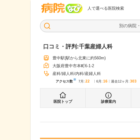
病院なび
人で選べる医院検索
口コミ・評判:
千葉産婦人科
豊中駅
(駅から
北東に約560m
)
大阪府豊中市本町6-1-2
産科
婦人科
内科
産婦人科
※
22
16
303
アクセス数
7月
:
6月
:
過去12ヶ月:
医院トップ
診療案内