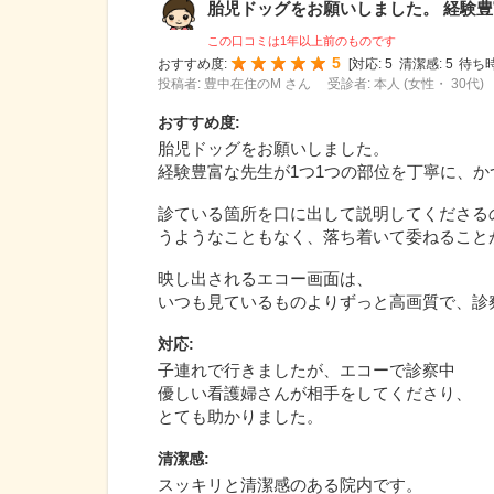
胎児ドッグをお願いしました。 経験豊富
この口コミは1年以上前のものです
5
おすすめ度:
[
対応:
5
清潔感:
5
待ち時
投稿者: 豊中在住のM さん
受診者: 本人 (女性・ 30代)
おすすめ度
:
胎児ドッグをお願いしました。
経験豊富な先生が1つ1つの部位を丁寧に、
診ている箇所を口に出して説明してくださる
うようなこともなく、落ち着いて委ねること
映し出されるエコー画面は、
いつも見ているものよりずっと高画質で、診
対応
:
子連れで行きましたが、エコーで診察中
優しい看護婦さんが相手をしてくださり、
とても助かりました。
清潔感
:
スッキリと清潔感のある院内です。