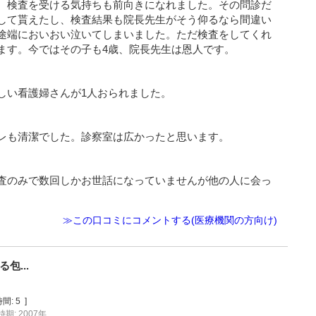
、検査を受ける気持ちも前向きになれました。その問診だ
して貰えたし、検査結果も院長先生がそう仰るなら間違い
途端においおい泣いてしまいました。ただ検査をしてくれ
ます。今ではその子も4歳、院長先生は恩人です。
しい看護婦さんが1人おられました。
レも清潔でした。診察室は広かったと思います。
査のみで数回しかお世話になっていませんが他の人に会っ
≫この口コミにコメントする(医療機関の方向け)
包...
間:
5
]
期: 2007年