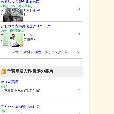
医療法人玄智会
北原医院
内科, 外科, 消化器科, ...
大阪府豊中市
本町9丁目2-4
パラドール豊中1F
ともやま内科循環器クリニック
内科, 循環器内科
大阪府豊中市
本町1-8-5
アクロスキューブ豊中2F
豊中市(産科)の病院・クリニック一覧
千葉産婦人科
近隣の薬局
かりん薬局
薬局
大阪府豊中市
本町6-7-9-102
アイセイ薬局豊中本町店
薬局