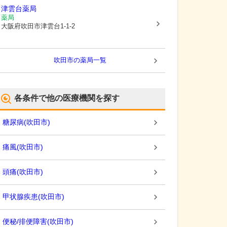
津雲台薬局
薬局
大阪府吹田市
津雲台1-1-2
吹田市
の薬局一覧
各条件で他の医療機関を探す
糖尿病
(
吹田市
)
痛風
(
吹田市
)
頭痛
(
吹田市
)
甲状腺疾患
(
吹田市
)
便秘/排便障害
(
吹田市
)