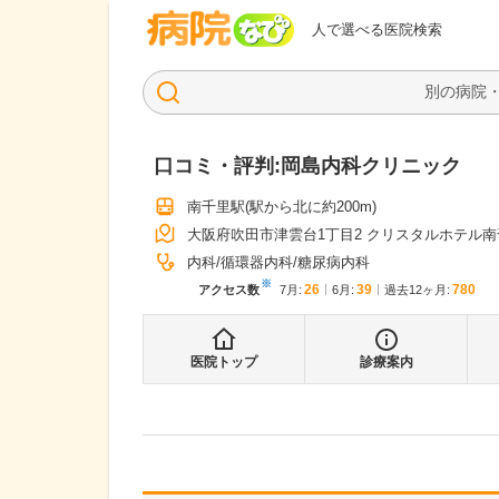
病院なび
人で選べる医院検索
口コミ・評判:
岡島内科クリニック
南千里駅
(駅から
北に約200m
)
大阪府吹田市津雲台1丁目2 クリスタルホテル南
内科
循環器内科
糖尿病内科
※
26
39
780
アクセス数
7月
:
6月
:
過去12ヶ月:
医院トップ
診療案内