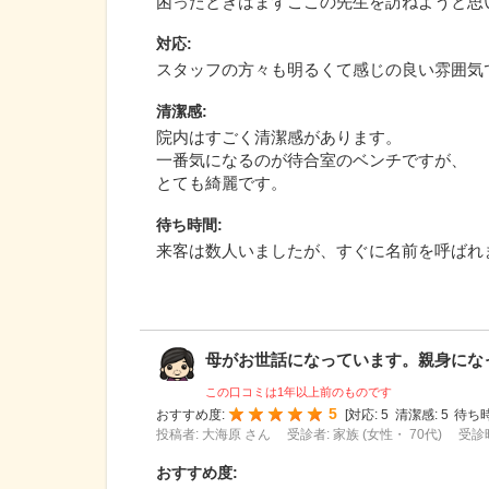
困ったときはまずここの先生を訪ねようと思
対応
:
スタッフの方々も明るくて感じの良い雰囲気
清潔感
:
院内はすごく清潔感があります。
一番気になるのが待合室のベンチですが、
とても綺麗です。
待ち時間
:
来客は数人いましたが、すぐに名前を呼ばれ
母がお世話になっています。親身になって
この口コミは1年以上前のものです
5
おすすめ度:
[
対応:
5
清潔感:
5
待ち時
投稿者: 大海原 さん
受診者: 家族 (女性・ 70代)
受診時
おすすめ度
: