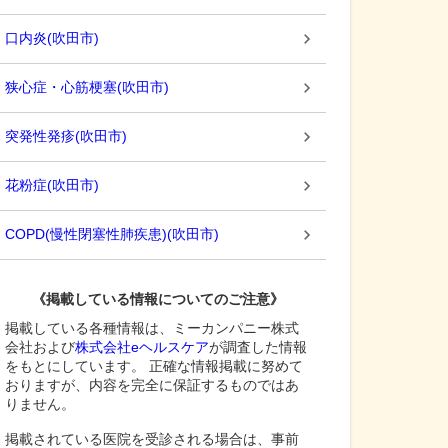
口内炎
(
吹田市
)
狭心症・心筋梗塞
(
吹田市
)
突発性発疹
(
吹田市
)
花粉症
(
吹田市
)
COPD(慢性閉塞性肺疾患)
(
吹田市
)
《掲載している情報についてのご注意》
掲載している各種情報は、ミーカンパニー株式
会社および
株式会社eヘルスケア
が調査した情報
をもとにしています。 正確な情報掲載に努めて
おりますが、内容を完全に保証するものではあ
りません。
掲載されている医院を受診される場合は、事前