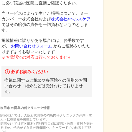
に必ず該当の医院に直接ご確認ください。
当サービスによって生じた損害について、ミー
カンパニー株式会社および
株式会社eヘルスケア
ではその賠償の責任を一切負わないものとしま
す。
掲載情報に誤りがある場合には、お手数です
が、
お問い合わせフォーム
からご連絡をいただ
けますようお願いいたします。
※お電話での対応は行っておりません
必ずお読みください
病気に関するご相談や各医院への個別のお問
い合わせ・紹介などは受け付けておりませ
ん。
吹田市
の
岡島内科クリニック
情報
病院なび では、
大阪府
吹田市
の
岡島内科クリニック
の
評判・求
人・転職
情報を掲載しています。
病院なび では市区町村別/診療科目別に病院・医院・薬局を探せ
るほか、予約ができる医療機関や、キーワードでの検索も可能
です。