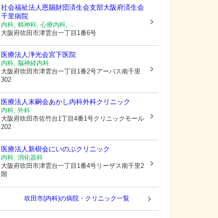
社会福祉法人恩賜財団済生会支部大阪府済生会
千里病院
内科, 精神科, 心療内科, ...
大阪府吹田市
津雲台一丁目1番6号
医療法人浄光会宮下医院
内科, 脳神経内科
大阪府吹田市
津雲台一丁目1番2号アーバス南千里
302
医療法人末嗣会あかし内科外科クリニック
内科, 外科
大阪府吹田市
佐竹台1丁目4番1号クリニックモール
202
医療法人新樹会にいのぶクリニック
内科, 消化器科
大阪府吹田市
津雲台一丁目1番4号リーザス南千里2
階
吹田市(内科)の病院・クリニック一覧