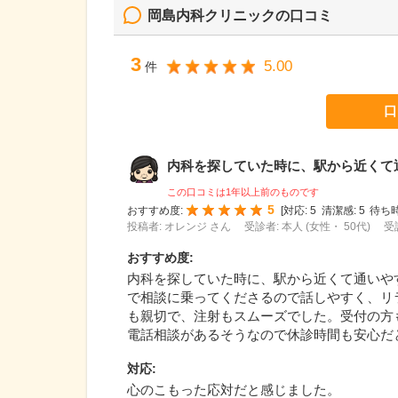
岡島内科クリニック
の口コミ
3
5.00
件
口
内科を探していた時に、駅から近くて通い
この口コミは1年以上前のものです
5
おすすめ度:
[
対応:
5
清潔感:
5
待ち時
投稿者: オレンジ さん
受診者: 本人 (女性・ 50代)
受
おすすめ度
:
内科を探していた時に、駅から近くて通いや
で相談に乗ってくださるので話しやすく、リ
も親切で、注射もスムーズでした。受付の方
電話相談があるそうなので休診時間も安心だ
対応
:
心のこもった応対だと感じました。