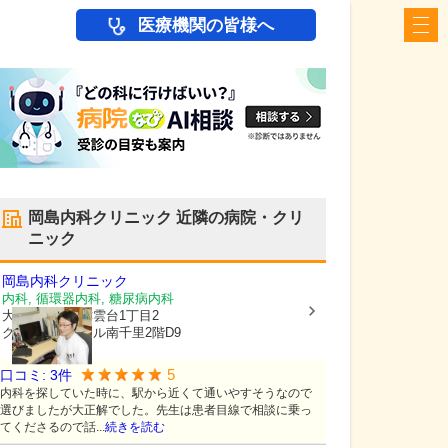
医療機関の皆様へ
岡島内科クリニック
近隣の病院・クリ
ニック
岡島内科クリニック
内科, 循環器内科, 糖尿病内科
大阪府吹田市
津雲台1丁目2
クリスタルホテル南千里2階D9
5
口コミ:
3
件
内科を探していた時に、駅から近くて通いやすそうなので
選びましたが大正解でした。先生は患者目線で相談に乗っ
てくださるので話...
続きを読む