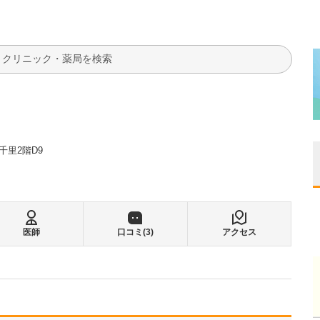
検索
千里2階D9
医師
口コミ(
3
)
アクセス