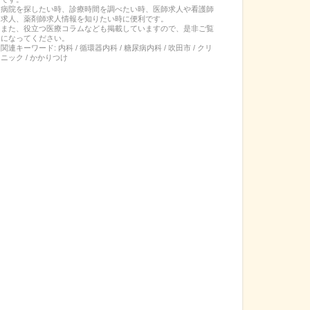
病院を探したい時、診療時間を調べたい時、医師求人や看護師
求人、薬剤師求人情報を知りたい時に便利です。
また、役立つ医療コラムなども掲載していますので、是非ご覧
になってください。
関連キーワード:
内科 / 循環器内科 / 糖尿病内科 / 吹田市 / クリ
ニック / かかりつけ