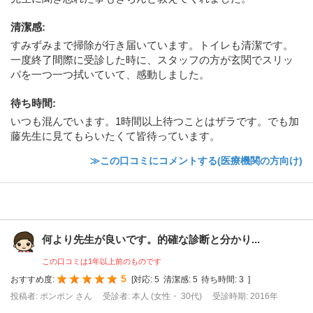
清潔感
:
すみずみまで掃除が行き届いています。トイレも清潔です。
一度終了間際に受診した時に、スタッフの方が玄関でスリッ
パを一つ一つ拭いていて、感動しました。
待ち時間
:
いつも混んでいます。1時間以上待つことはザラです。でも加
藤先生に見てもらいたくて皆待っています。
≫この口コミにコメントする(医療機関の方向け)
何より先生が良いです。的確な診断と分かり...
この口コミは1年以上前のものです
5
おすすめ度:
[
対応:
5
清潔感:
5
待ち時間:
3
]
投稿者: ポンポン さん
受診者: 本人 (女性・ 30代)
受診時期: 2016年