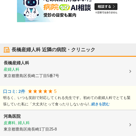
長橋産婦人科
近隣の病院・クリニック
長橋産婦人科
産婦人科
東京都豊島区
長崎二丁目5番7号
5
口コミ:
2
件
明るく、いつも笑顔で対応してくれる先生です。初めての産婦人科でとても緊
張していた私に「大丈夫!とって食ったりしないから!...
続きを読む
河島医院
皮膚科, 婦人科
東京都豊島区
南長崎1丁目25-8