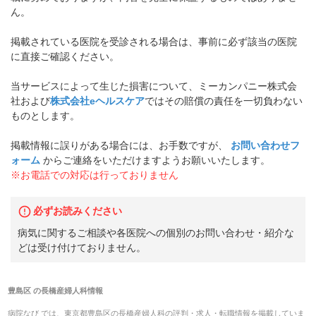
ん。
掲載されている医院を受診される場合は、事前に必ず該当の医院
に直接ご確認ください。
当サービスによって生じた損害について、ミーカンパニー株式会
社および
株式会社eヘルスケア
ではその賠償の責任を一切負わない
ものとします。
掲載情報に誤りがある場合には、お手数ですが、
お問い合わせフ
ォーム
からご連絡をいただけますようお願いいたします。
※お電話での対応は行っておりません
必ずお読みください
病気に関するご相談や各医院への個別のお問い合わせ・紹介な
どは受け付けておりません。
豊島区
の
長橋産婦人科
情報
病院なび では、
東京都
豊島区
の
長橋産婦人科
の
評判・求人・転職
情報を掲載していま