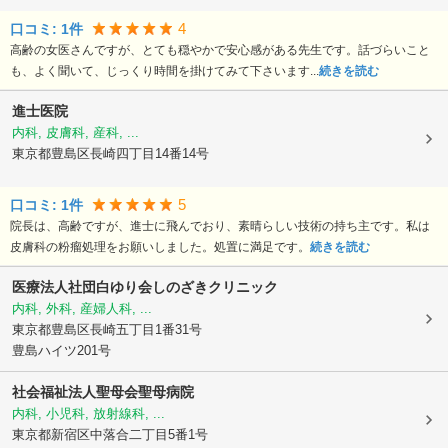
4
口コミ:
1
件
高齢の女医さんですが、とても穏やかで安心感がある先生です。話づらいこと
も、よく聞いて、じっくり時間を掛けてみて下さいます...
続きを読む
進士医院
内科, 皮膚科, 産科, ...
東京都豊島区
長崎四丁目14番14号
5
口コミ:
1
件
院長は、高齢ですが、進士に飛んでおり、素晴らしい技術の持ち主です。私は
皮膚科の粉瘤処理をお願いしました。処置に満足です。
続きを読む
医療法人社団白ゆり会しのざきクリニック
内科, 外科, 産婦人科, ...
東京都豊島区
長崎五丁目1番31号
豊島ハイツ201号
社会福祉法人聖母会聖母病院
内科, 小児科, 放射線科, ...
東京都新宿区
中落合二丁目5番1号