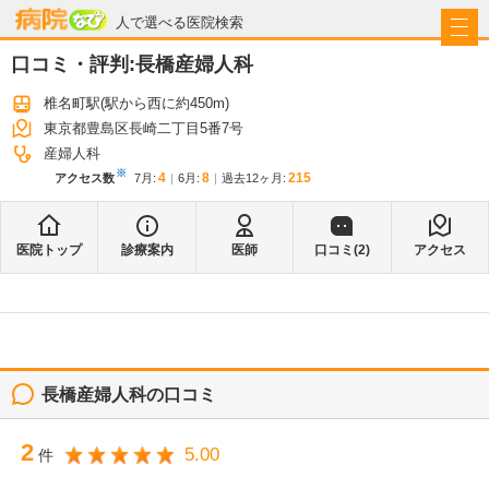
病院なび
人で選べる医院検索
口コミ・評判:
長橋産婦人科
椎名町駅
(駅から
西に約450m
)
東京都豊島区長崎二丁目5番7号
産婦人科
※
4
8
215
アクセス数
7月
:
6月
:
過去12ヶ月:
医院トップ
診療案内
医師
口コミ(
2
)
アクセス
長橋産婦人科
の口コミ
2
5.00
件