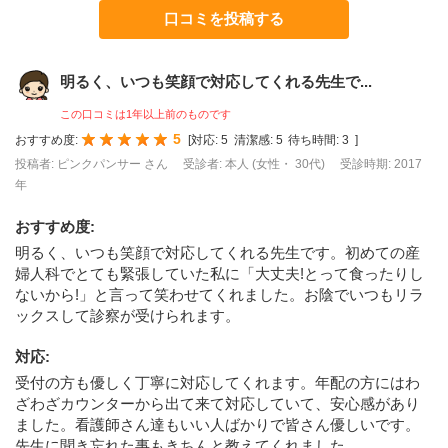
口コミを投稿する
明るく、いつも笑顔で対応してくれる先生で...
この口コミは1年以上前のものです
5
おすすめ度:
[
対応:
5
清潔感:
5
待ち時間:
3
]
投稿者: ピンクパンサー さん
受診者: 本人 (女性・ 30代)
受診時期: 2017
年
おすすめ度
:
明るく、いつも笑顔で対応してくれる先生です。初めての産
婦人科でとても緊張していた私に「大丈夫!とって食ったりし
ないから!」と言って笑わせてくれました。お陰でいつもリラ
ックスして診察が受けられます。
対応
:
受付の方も優しく丁寧に対応してくれます。年配の方にはわ
ざわざカウンターから出て来て対応していて、安心感があり
ました。看護師さん達もいい人ばかりで皆さん優しいです。
先生に聞き忘れた事もきちんと教えてくれました。