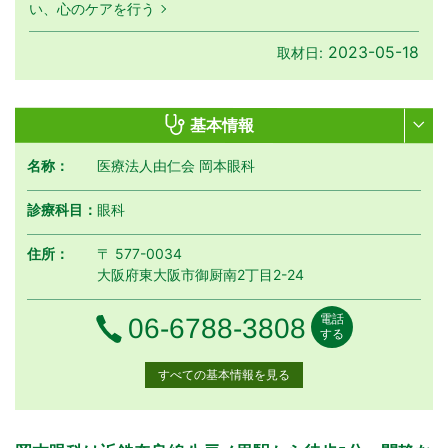
い、心のケアを行う
2023-05-18
取材日:
基本情報
名称：
医療法人由仁会 岡本眼科
診療科目：
眼科
住所：
〒 577-0034
大阪府東大阪市御厨南2丁目2-24
電話
電話番号
06-6788-3808
する
すべての基本情報を見る
月曜日
火曜日
水曜日
木曜日
金曜日
土曜日
日曜日
祝日
診療時間
月
火
水
木
金
土
日
祝