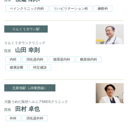
ペインクリニック内科
リハビリテーション科
麻酔科
りんくうタウン駅
りんくうタウンクリニック
山田 幸則
院長
内科
消化器内科
循環器内科
糖尿病内科
健康診断
特定健診
北新地駅（JR東西線）
大阪うめだ鼠径ヘルニアMIDSクリニック
田村 卓也
院長
外科
消化器外科