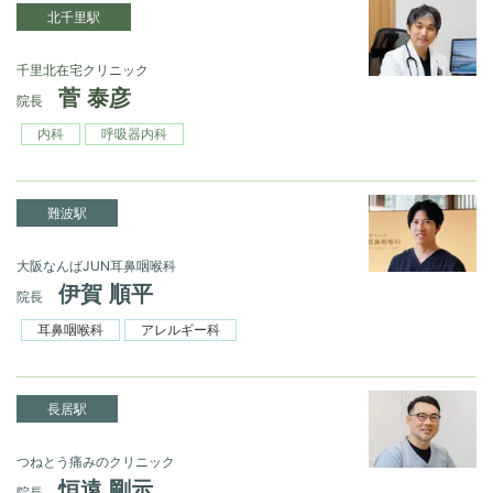
北千里駅
千里北在宅クリニック
菅 泰彦
院長
内科
呼吸器内科
難波駅
大阪なんばJUN耳鼻咽喉科
伊賀 順平
院長
耳鼻咽喉科
アレルギー科
長居駅
つねとう痛みのクリニック
恒遠 剛示
院長