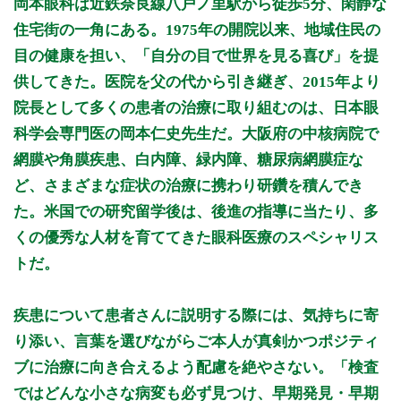
岡本眼科は近鉄奈良線八戸ノ里駅から徒歩5分、閑静な
9:00～11:00
●
●
●
●
住宅街の一角にある。1975年の開院以来、地域住民の
14:30～16:00
●
●
目の健康を担い、「自分の目で世界を見る喜び」を提
17:00～19:00
●
●
供してきた。医院を父の代から引き継ぎ、2015年より
院長として多くの患者の治療に取り組むのは、日本眼
休診日: 水、日、祝
備考: ※月曜午前 手術日のため人数制限あり
科学会専門医の岡本仁史先生だ。大阪府の中核病院で
※土曜午前 予約検査、レーザー手術(一般診療は行っておりま
網膜や角膜疾患、白内障、緑内障、糖尿病網膜症な
せん)
ど、さまざまな症状の治療に携わり研鑽を積んでき
※診療時間や臨時休診・診療内容等について、事前に必ず医療
た。米国での研究留学後は、後進の指導に当たり、多
機関ホームページ、またはお電話にてご確認ください。
くの優秀な人材を育ててきた眼科医療のスペシャリス
>>病院なびで医療機関の詳細を見る
トだ。
公式HPはこちら
疾患について患者さんに説明する際には、気持ちに寄
り添い、言葉を選びながらご本人が真剣かつポジティ
初診・再診受付
ブに治療に向き合えるよう配慮を絶やさない。「検査
ではどんな小さな病変も必ず見つけ、早期発見・早期