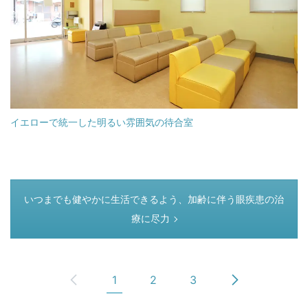
イエローで統一した明るい雰囲気の待合室
つぎのページ
いつまでも健やかに生活できるよう、加齢に伴う眼疾患の治
療に尽力
1
2
3