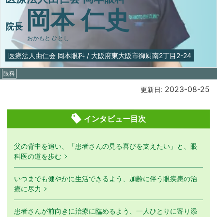
岡本 仁史
院長
おかもと ひとし
医療法人由仁会 岡本眼科
/
大阪府東大阪市御厨南2丁目2-24
眼科
2023-08-25
更新日:
インタビュー目次
父の背中を追い、「患者さんの見る喜びを支えたい」と、眼
科医の道を歩む
いつまでも健やかに生活できるよう、加齢に伴う眼疾患の治
療に尽力
患者さんが前向きに治療に臨めるよう、一人ひとりに寄り添