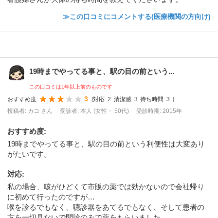
≫この口コミにコメントする(医療機関の方向け)
19時までやってる事と、駅の目の前という...
この口コミは1年以上前のものです
3
おすすめ度:
[
対応:
2
清潔感:
3
待ち時間:
3
]
投稿者: カコ さん
受診者: 本人 (女性・ 50代)
受診時期: 2015年
おすすめ度
:
19時までやってる事と、駅の目の前という利便性は大変あり
がたいです。
対応
:
私の場合、咳がひどくて市販の薬では効かないので会社帰り
に初めて行ったのですが…
喉を診るでもなく、聴診器をあてるでもなく、そして患者の
方を一切見ないで問診のみで薬をもらいました。