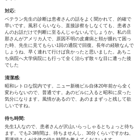
対応
:
ベテラン先生の診断は患者さんの話をよく聞かれて、的確で
早いです。風邪くらいなら、直接診察をしなくても、患者さ
んのお話だけで判断に至るんじゃないんでしょうか。私の旦
那さんがアメリカ人で、原因不明の皮膚病と頬が腫れて困っ
た時、先生に見てもらい1回の通院で回復。長年の経験なんで
しょうね、早く連れて行けば良かったと思いました。あちこ
ち病院へ大学病院にも行って全く治らず散々な目に遭った後
でした
清潔感
:
昭和レトロな院内です。ニュー新橋ビル自体20年前から全く
変わらないので、普通です。あのビルに入ると昭和に戻った
気分になります。風情があるので、あのままずっと残して欲
しいですね。
待ち時間
:
先生1人なので、患者さんが沢山いらっしゃるとちょっと待ち
ます。でも2-3時間は、待ちませんし、30分くらいですかね、
看護婦さんが大体の待ち時間を教えてくださいます。