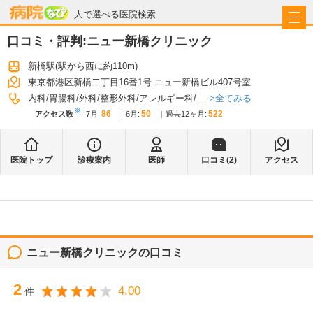
病院なび
人で選べる医院検索
口コミ・評判:
ニュー新橋クリニック
新橋駅
(駅から
西に約110m
)
東京都港区新橋二丁目16番1号 ニュー新橋ビル407号室
全てみる
内科
胃腸科
外科
整形外科
アレルギー科
...
※
86
50
522
アクセス数
7月
:
6月
:
過去12ヶ月:
医院トップ
診療案内
医師
口コミ(
2
)
アクセス
ニュー新橋クリニック
の口コミ
2
4.00
件