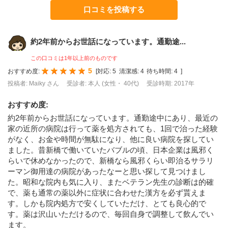
口コミを投稿する
約2年前からお世話になっています。通勤途...
この口コミは1年以上前のものです
5
おすすめ度:
[
対応:
5
清潔感:
4
待ち時間:
4
]
投稿者: Maiky さん
受診者: 本人 (女性・ 40代)
受診時期: 2017年
おすすめ度
:
約2年前からお世話になっています。通勤途中にあり、最近の
家の近所の病院は行って薬を処方されても、1回で治った経験
がなく、お金や時間が無駄になり、他に良い病院を探してい
ました。昔新橋で働いていたバブルの頃、日本企業は風邪く
らいで休めなかったので、新橋なら風邪くらい即治るサラリ
ーマン御用達の病院があったなーと思い探して見つけまし
た。昭和な院内も気に入り、またベテラン先生の診断は的確
で、薬も通常の薬以外に症状に合わせた漢方を必ず貰えま
す。しかも院内処方で安くしていただけ、とても良心的で
す。薬は沢山いただけるので、毎回自身で調整して飲んでい
ます。