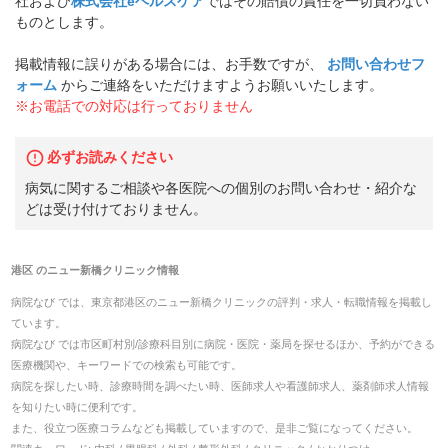
社および
株式会社eヘルスケア
ではその賠償の責任を一切負わない
ものとします。
掲載情報に誤りがある場合には、お手数ですが、
お問い合わせフ
ォーム
からご連絡をいただけますようお願いいたします。
※お電話での対応は行っておりません
必ずお読みください
病気に関するご相談や各医院への個別のお問い合わせ・紹介な
どは受け付けておりません。
港区
の
ニュー新橋クリニック
情報
病院なび では、
東京都
港区
の
ニュー新橋クリニック
の
評判・求人・転職
情報を掲載し
ています。
病院なび では市区町村別/診療科目別に病院・医院・薬局を探せるほか、予約ができる
医療機関や、キーワードでの検索も可能です。
病院を探したい時、診療時間を調べたい時、医師求人や看護師求人、薬剤師求人情報
を知りたい時に便利です。
また、役立つ医療コラムなども掲載していますので、是非ご覧になってください。