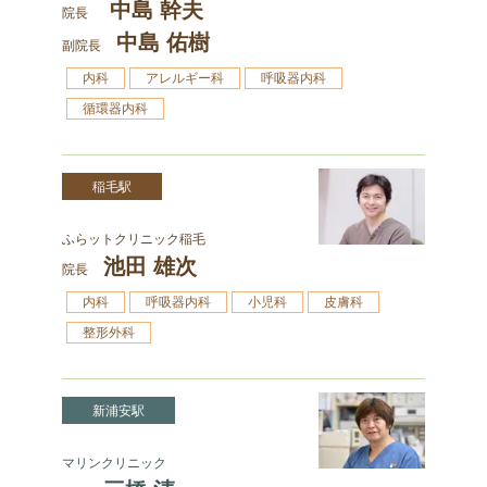
中島 幹夫
院長
中島 佑樹
副院長
内科
アレルギー科
呼吸器内科
循環器内科
稲毛駅
ふらットクリニック稲毛
池田 雄次
院長
内科
呼吸器内科
小児科
皮膚科
整形外科
新浦安駅
マリンクリニック