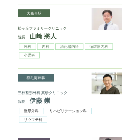
大森台駅
松ヶ丘ファミリークリニック
山﨑 將人
院長
外科
内科
消化器内科
循環器内科
小児科
稲毛海岸駅
三枝整形外科 真砂クリニック
伊藤 崇
院長
整形外科
リハビリテーション科
リウマチ科