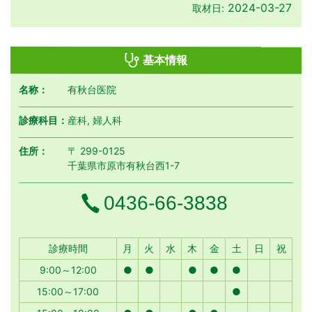
2024-03-27
取材日:
基本情報
名称：
有秋台医院
診療科目：
産科, 婦人科
住所：
〒 299-0125
千葉県市原市有秋台西1-7
電話番号
0436-66-3838
月曜日
火曜日
水曜日
木曜日
金曜日
土曜日
日曜日
祝日
診療時間
月
火
水
木
金
土
日
祝
9:00～12:00
●
●
●
●
●
15:00～17:00
●