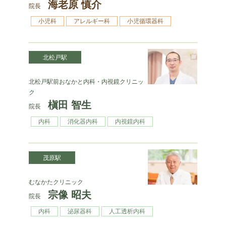
海老原 慎介
院長
小児科
アレルギー科
小児循環器科
北松戸駅
北松戸駅前おなかと内科・内視鏡クリニッ
ク
槇田 智生
院長
内科
消化器内科
内視鏡内科
茂原駅
むなかたクリニック
宗像 昭夫
院長
内科
泌尿器科
人工透析内科