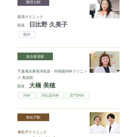
勝田台駅
真清クリニック
日比野 久美子
院長
眼科
海浜幕張駅
千葉海浜幕張消化器・内視鏡内科クリニッ
ク 美浜院
大橋 美穂
院長
内科
消化器内科
肛門内科
東松戸駅
東松戸クリニック