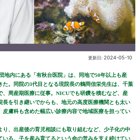
2024-05-10
更新日:
場団地内にある「有秋台医院」は、同地で50年以上も産
きた。同院の3代目となる現院長の鶴岡信栄先生は、千葉
、周産期医療に従事。NICUでも研鑽を積むなど、産
院長を引き継いでからも、地元の高度医療機関とも太い
、皮膚科も含めた幅広い診療内容で地域医療を担ってい
より、出産後の育児相談にも取り組むなど、少子化の中
ている。子を産み育てるという命の営みを支え続けてい