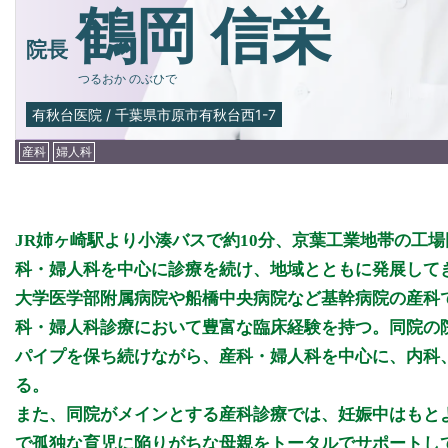
鶴岡 信栄
院長
つるおか のぶひで
有秋台医院
/
千葉県市原市有秋台西1-7
産科
婦人科
JR姉ヶ崎駅より小湊バスで約10分、京葉工業地帯の工
科・婦人科を中心に診療を続け、地域とともに発展して
大学医学部附属病院や船橋中央病院など基幹病院の産科で
科・婦人科診療において豊富な臨床経験を持つ。同院の
パイプを保ち続けながら、産科・婦人科を中心に、内科
る。
また、同院がメインとする産科診療では、妊娠中はもと
で孤独な育児に陥りがちな母親をトータルでサポートし