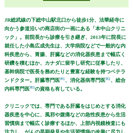
月曜日
火曜日
水曜日
木曜日
金曜日
土曜日
日曜日
祝日
診療時間
月
火
水
木
金
土
日
祝
JR総武線の下総中山駅北口から徒歩1分、法華経寺に
9:00～12:00
●
●
●
●
●
向かう参道沿いの商店街の一画にある「本中山クリニ
15:00～18:00
●
●
●
●
ック」。前院長から診療を引き継ぎ、2013年に院長に
就任した小島広成先生は、大学病院などで一般的な内
休診日：火、日、祝
科疾患から、胃腸、肝臓などの消化器疾患まで幅広く
※診療時間や臨時休診・診療内容等について、事前に必ず医療
研鑽を積むほか、カナダに留学し研究に従事したり、
機関ホームページ、またはお電話にてご確認ください。
基幹病院で医長を務めたりと豊富な経験を持つベテラ
>>病院なびで医療機関の詳細を見る
※1
※2
ンドクター。肝臓専門医
、消化器病専門医
、総合
※3
内科専門医
の資格も有している。
公式HPはこちら
クリニックでは、専門である肝臓をはじめとする消化
器疾患を中心に、風邪や腹痛などの急性疾患から生活
習慣病まで幅広く診療するほか、上部内視鏡検査にも
注力し、がんの早期発見や生活習慣病の改善に尽力し