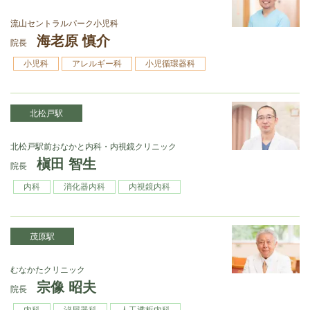
流山セントラルパーク小児科
海老原 慎介
院長
小児科
アレルギー科
小児循環器科
北松戸駅
北松戸駅前おなかと内科・内視鏡クリニック
槇田 智生
院長
内科
消化器内科
内視鏡内科
茂原駅
むなかたクリニック
宗像 昭夫
院長
内科
泌尿器科
人工透析内科