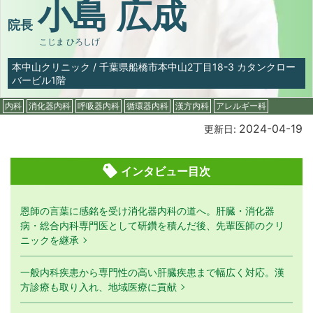
小島 広成
院長
こじま ひろしげ
本中山クリニック
/
千葉県船橋市本中山2丁目18-3 カタンクロー
バービル1階
内科
消化器内科
呼吸器内科
循環器内科
漢方内科
アレルギー科
2024-04-19
更新日:
インタビュー目次
恩師の言葉に感銘を受け消化器内科の道へ。肝臓・消化器
病・総合内科専門医として研鑽を積んだ後、先輩医師のクリ
ニックを継承
一般内科疾患から専門性の高い肝臓疾患まで幅広く対応。漢
方診療も取り入れ、地域医療に貢献