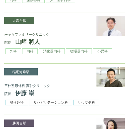
大森台駅
松ヶ丘ファミリークリニック
山﨑 將人
院長
外科
内科
消化器内科
循環器内科
小児科
稲毛海岸駅
三枝整形外科 真砂クリニック
伊藤 崇
院長
整形外科
リハビリテーション科
リウマチ科
勝田台駅