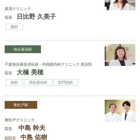
真清クリニック
日比野 久美子
院長
眼科
海浜幕張駅
千葉海浜幕張消化器・内視鏡内科クリニック 美浜院
大橋 美穂
院長
内科
消化器内科
肛門内科
東松戸駅
東松戸クリニック
中島 幹夫
院長
中島 佑樹
副院長