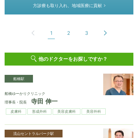
方診療も取り入れ、地域医療に貢献
1
2
3
他のドクターをお探しですか？
船橋駅
船橋ゆーかりクリニック
寺田 伸一
理事長・院長
皮膚科
形成外科
美容皮膚科
美容外科
流山セントラルパーク駅