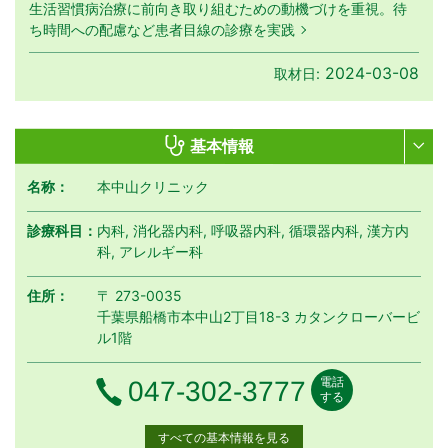
生活習慣病治療に前向き取り組むための動機づけを重視。待
ち時間への配慮など患者目線の診療を実践
2024-03-08
取材日:
基本情報
名称：
本中山クリニック
診療科目：
内科, 消化器内科, 呼吸器内科, 循環器内科, 漢方内
科, アレルギー科
住所：
〒 273-0035
千葉県船橋市本中山2丁目18-3 カタンクローバービ
ル1階
電話
電話番号
047-302-3777
する
すべての基本情報を見る