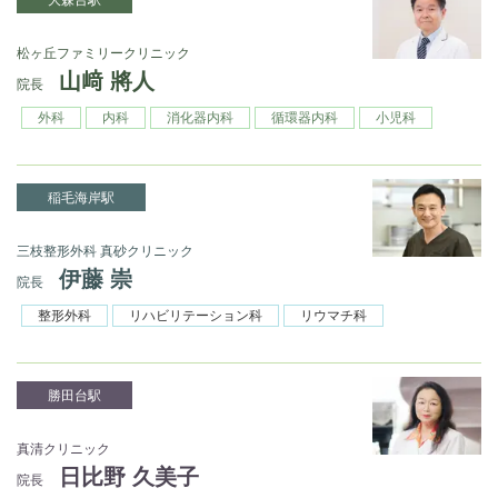
松ヶ丘ファミリークリニック
山﨑 將人
院長
外科
内科
消化器内科
循環器内科
小児科
稲毛海岸駅
三枝整形外科 真砂クリニック
伊藤 崇
院長
整形外科
リハビリテーション科
リウマチ科
勝田台駅
真清クリニック
日比野 久美子
院長