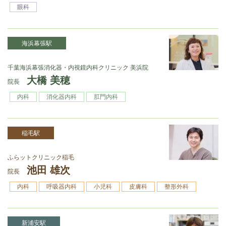
眼科
海浜幕張駅
千葉海浜幕張消化器・内視鏡内科クリニック 美浜院
大橋 美穂
院長
内科
消化器内科
肛門内科
稲毛駅
ふらットクリニック稲毛
池田 雄次
院長
内科
呼吸器内科
小児科
皮膚科
整形外科
新浦安駅