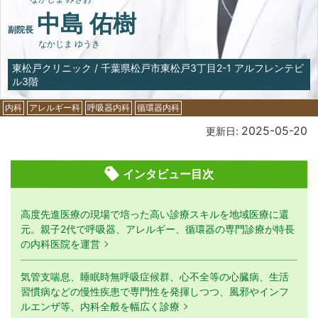
中島 佑樹
副院長
なかじま ゆうき
東松戸クリニック
/
千葉県松戸市東松戸3丁目2-1 アルフレンテビ
ル3階
内科
アレルギー科
呼吸器内科
循環器内科
2025-05-20
更新日:
インタビュー目次
高度先進医療の現場で培った高い診療スキルを地域医療に還
元。親子2代で呼吸器、アレルギー、循環器の専門診療が特長
の内科医院を運営
気管支喘息、睡眠時無呼吸症候群、心不全等の心臓病、生活
習慣病などの慢性疾患で専門性を発揮しつつ、風邪やインフ
ルエンザ等、内科全般を幅広く診療