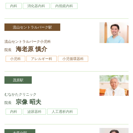
内科
消化器内科
内視鏡内科
流山セントラルパーク駅
流山セントラルパーク小児科
海老原 慎介
院長
小児科
アレルギー科
小児循環器科
茂原駅
むなかたクリニック
宗像 昭夫
院長
内科
泌尿器科
人工透析内科
大森台駅