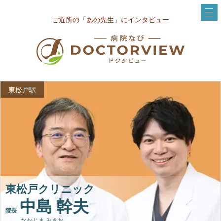
ご近所の「あの先生」にインタビュー
東松戸駅
東松戸クリニック
中島 幹夫
院長
なかじま みきお