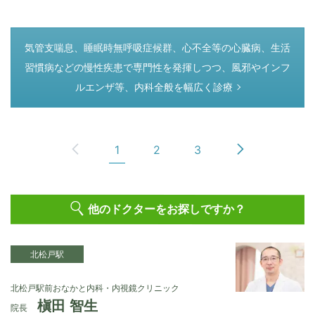
つぎのページ
気管支喘息、睡眠時無呼吸症候群、心不全等の心臓病、生活
習慣病などの慢性疾患で専門性を発揮しつつ、風邪やインフ
ルエンザ等、内科全般を幅広く診療
1
2
3
他のドクターをお探しですか？
北松戸駅
北松戸駅前おなかと内科・内視鏡クリニック
槇田 智生
院長