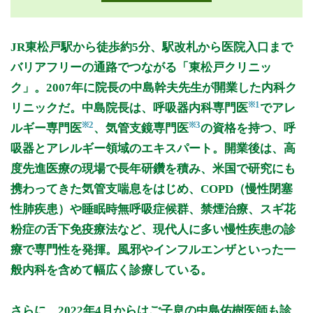
月曜日
火曜日
水曜日
木曜日
金曜日
土曜日
日曜日
祝日
外来受付時間
月
火
水
木
金
土
日
祝
JR東松戸駅から徒歩約5分、駅改札から医院入口まで
9:00～12:00
●
バリアフリーの通路でつながる「東松戸クリニッ
9:00～12:30
●
●
●
●
ク」。2007年に院長の中島幹夫先生が開業した内科ク
15:00～18:00
●
●
●
●
※1
リニックだ。中島院長は、呼吸器内科専門医
でアレ
※2
※3
ルギー専門医
、気管支鏡専門医
の資格を持つ、呼
休診日: 木、日、祝
吸器とアレルギー領域のエキスパート。開業後は、高
備考: 予防接種は午前は11:00、午後は17:00までの受付となり
度先進医療の現場で長年研鑽を積み、米国で研究にも
ます。
携わってきた気管支喘息をはじめ、COPD（慢性閉塞
※診療時間や臨時休診・診療内容等について、事前に必ず医療
性肺疾患）や睡眠時無呼吸症候群、禁煙治療、スギ花
機関ホームページ、またはお電話にてご確認ください。
粉症の舌下免疫療法など、現代人に多い慢性疾患の診
>>病院なびで医療機関の詳細を見る
療で専門性を発揮。風邪やインフルエンザといった一
般内科を含めて幅広く診療している。
公式HPはこちら
さらに、2022年4月からはご子息の中島佑樹医師も診