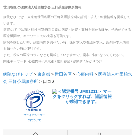
世田谷区
の
医療法人社団柏水会 三軒茶屋診療所
情報
病院なび では、
東京都
世田谷区
の
三軒茶屋診療所
の
評判・求人・転職
情報を掲載して
います。
病院なび では市区町村別/診療科目別に病院・医院・薬局を探せるほか、予約ができる
医療機関や、キーワードでの検索も可能です。
病院を探したい時、診療時間を調べたい時、医師求人や看護師求人、薬剤師求人情報
を知りたい時に便利です。
また、役立つ医療コラムなども掲載していますので、是非ご覧になってください。
関連キーワード:
心療内科 / 東京都 / 世田谷区 / 診療所 / かかりつけ
病院なびトップ
>
東京都
>
世田谷区
>
心療内科
>
医療法人社団柏水
会 三軒茶屋診療所
>
口コミ
プライバシーマー
クについて