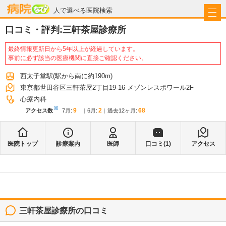
病院なび
人で選べる医院検索
口コミ・評判:
三軒茶屋診療所
最終情報更新日から5年以上が経過しています。
事前に必ず該当の医療機関に直接ご確認ください。
西太子堂駅
(駅から
南に約190m
)
東京都世田谷区三軒茶屋2丁目19-16 メゾンレスポワール2F
心療内科
※
9
2
68
アクセス数
7月
:
6月
:
過去12ヶ月:
医院トップ
診療案内
医師
口コミ(
1
)
アクセス
三軒茶屋診療所
の口コミ