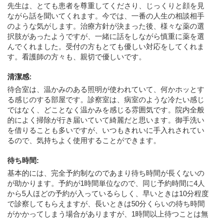
先生は、とても患者を尊重してくださり、じっくりと顔を見
ながら話を聞いてくれます。今では、一番の人生の相談相手
のような気がします。治療方針が決まった後、様々な薬の選
択肢があったようですが、一緒に話をしながら慎重に薬を選
んでくれました。受付の方もとても優しい対応をしてくれま
す。看護師の方々も、親切で優しいです。
清潔感
:
待合室は、温かみのある照明が使われていて、何かホッとす
る感じのする部屋です。診察室は、病室のような冷たい感じ
ではなく、どことなく温かみを感じる雰囲気です。院内全般
的によく掃除が行き届いていて綺麗だと思います。御手洗い
を借りることも多いですが、いつもきれいに手入れされてい
るので、気持ちよく使用することができます。
待ち時間
:
基本的には、完全予約制なのであまり待ち時間が長くないの
が助かります。予約が1時間単位なので、同じ予約時間に4人
から5人ほどの予約が入っているらしく、早いときは10分程度
で診察してもらえますが、長いときは50分くらいの待ち時間
がかかってしまう場合がありますが、1時間以上待つことは無