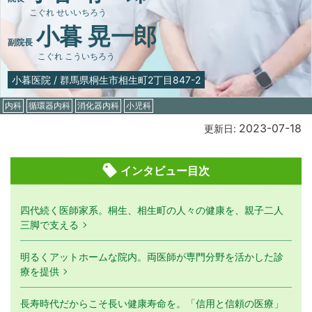
こぐれ せいいちろう
小暮 晃一郎
副院長
こぐれ こういちろう
小暮医院
/
群馬県桐生市相生町2丁目847-2
内科
循環器内科
消化器内科
小児科
2023-07-18
更新日:
インタビュー目次
四代続く医師家系。桐生、相生町の人々の健康を、親子二人
三脚で支える
明るくアットホームな院内。両医師が専門分野を活かした診
療を提供
長寿時代だからこそ長い健康寿命を。「信用と信頼の医療」