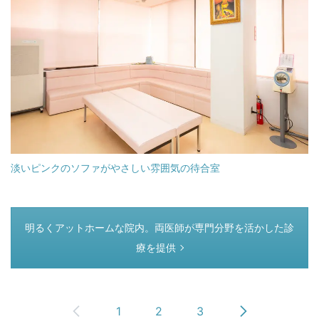
淡いピンクのソファがやさしい雰囲気の待合室
つぎのページ
明るくアットホームな院内。両医師が専門分野を活かした診
療を提供
1
2
3