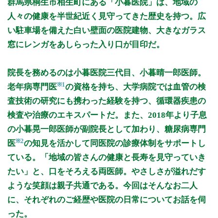
群馬県桐生市相生町にある「小暮医院」は、地域の
9:00 - 12:30
○
○
○
○
○
○
人々の健康を半世紀近く見守ってきた歴史を持つ。広
16:00 - 18:00
○
○
○
○
い駐車場を備えた白い壁面の医院建物、大きなガラス
窓にレンガをあしらった入り口が目印だ。
休診日: 日、祝
備考: 木曜日の診察は終日小暮晃一郎医師になります。
院長を務めるのは小暮医院三代目、小暮晴一郎医師。
※診療時間や臨時休診・診療内容等について、事前に必ず医療
機関ホームページ、またはお電話にてご確認ください。
※1
老年病専門医
の資格を持ち、大学病院では血管の検
査技術の研究にも携わった経験を持つ、循環器疾患の
>>病院なびで医療機関の詳細を見る
検査や治療のエキスパートだ。また、2018年より子息
の小暮晃一郎医師が副院長として加わり、糖尿病専門
公式HPはこちら
※2
医
の知見を活かして同医院の診療体制をサポートし
ている。「地域の皆さんの健康と長寿を見守っていき
たい」と、口をそろえる両医師。やさしさが溢れだす
ような笑顔は親子共通である。今回はそんなお二人
に、それぞれのご経歴や医院の日常についてお話を伺
った。