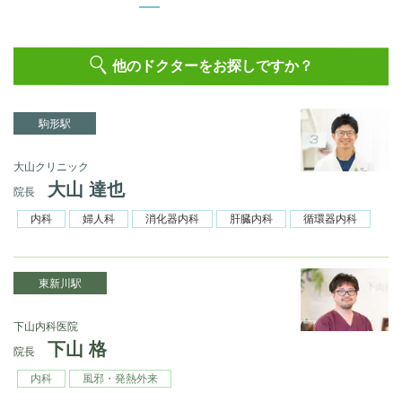
他のドクターをお探しですか？
駒形駅
大山クリニック
大山 達也
院長
内科
婦人科
消化器内科
肝臓内科
循環器内科
東新川駅
下山内科医院
下山 格
院長
内科
風邪・発熱外来