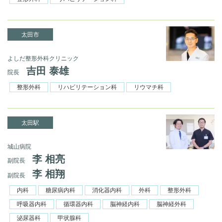
太田市
よしだ整形外科クリニック
吉田 泰雄
院長
整形外科
リハビリテーション科
リウマチ科
太田駅
城山病院
李 相亮
副院長
李 相翔
副院長
内科
糖尿病内科
消化器内科
外科
整形外科
呼吸器内科
循環器内科
脳神経内科
脳神経外科
泌尿器科
甲状腺科