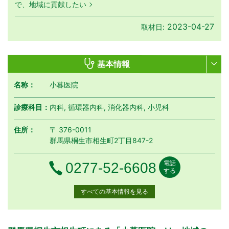
で、地域に貢献したい
2023-04-27
取材日:
基本情報
名称：
小暮医院
診療科目：
内科, 循環器内科, 消化器内科, 小児科
住所：
〒 376-0011
群馬県桐生市相生町2丁目847-2
電話
電話番号
0277-52-6608
する
すべての基本情報を見る
月曜日
火曜日
水曜日
木曜日
金曜日
土曜日
日曜日
祝日
診療時間
月
火
水
木
金
土
日
祝