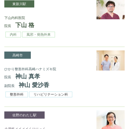
東新川駅
下山内科医院
下山 格
院長
内科
風邪・発熱外来
高崎市
ひかり整形外科高崎ハナミズキ院
神山 真孝
院長
神山 愛沙香
副院長
整形外科
リハビリテーション科
佐野のわたし駅
小児科メイメイくりにっく