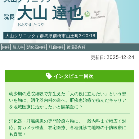
大山 達也
院長
おおやま たつや
大山クリニック
/
群馬県前橋市山王町2-20-16
内科
婦人科
消化器内科
肝臓内科
循環器内科
2025-12-24
更新日:
インタビュー目次
幼少期の通院経験で芽生えた「人の役に立ちたい」という想
いを胸に、消化器内科の道へ。肝疾患治療で積んだキャリア
を地域医療に活かしたいと開業医に
消化器・肝臓疾患の専門診療を軸に、一般内科まで幅広く対
応。胃カメラ検査、在宅医療、各種健診で地域の予防医療に
も貢献