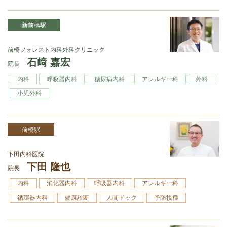
新前橋駅
前橋フォレスト内科外科クリニック
石﨑 嘉宏
院長
内科
呼吸器内科
糖尿病内科
アレルギー科
外科
小児外科
前橋駅
下田内科医院
下田 隆也
院長
内科
消化器内科
呼吸器内科
アレルギー科
循環器内科
健康診断
人間ドック
予防接種