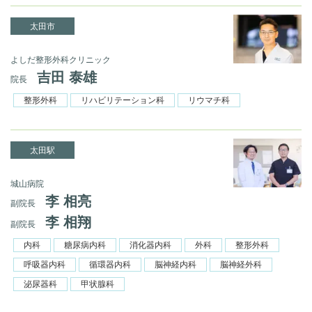
太田市
よしだ整形外科クリニック
吉田 泰雄
院長
整形外科
リハビリテーション科
リウマチ科
太田駅
城山病院
李 相亮
副院長
李 相翔
副院長
内科
糖尿病内科
消化器内科
外科
整形外科
呼吸器内科
循環器内科
脳神経内科
脳神経外科
泌尿器科
甲状腺科