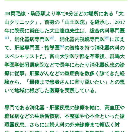
月曜日
火曜日
水曜日
木曜日
金曜日
土曜日
日曜日
祝日
診療時間
月
火
水
木
金
土
日
祝
JR両毛線・駒形駅より車で8分ほどの場所にある「大
9:00～12:30
●
山クリニック」。前身の「山王医院」を継承し、2017
9:00～13:00
●
●
●
●
●
年に院長に就任した大山達也先生は、総合内科専門医
15:00～18:00
●
●
●
●
※1
※2
※3
、消化器病専門医
、消化器内視鏡専門医
に加え
※4
て、肝臓専門医・指導医
の資格を持つ消化器内科の
休診日: 日、祝
備考: ・受付は診療終了時間の30分前までにお願いします。
スペシャリストだ。富山大学医学部を卒業後、群馬大
学医学部附属病院などで長年にわたり消化器疾患の診
※婦人科外来は毎週月曜午前・金曜日午前に行っております。
療に従事。肝臓がんなどの重症例を数多く診てきた経
※診療時間や臨時休診・診療内容等について、事前に必ず医療
験から、「最後まで患者さんに寄り添いたい」との想
機関ホームページ、またはお電話にてご確認ください。
いで地域に根ざした医療を実践している。
>>病院なびで医療機関の詳細を見る
専門である消化器・肝臓疾患の診療を軸に、高血圧や
公式HPはこちら
糖尿病などの生活習慣病、不整脈や心不全といった循
環器疾患、さらには婦人科の外来診療まで幅広く対