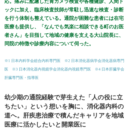
初診受付
応。痛みに配慮した胃カメラ検査や各種健診、人間ド
ックに加え、臨床検査技師が常駐し迅速な検査・診断
を行う体制も整えている。通院が困難な患者には在宅
医療も提供し、「なんでも気楽に相談できる町のお医
者さん」を目指して地域の健康を支える大山院長に、
同院の特徴や診療内容について伺った。
※1 日本内科学会総合内科専門医 ※2 日本消化器病学会消化器病専門
医 ※3 日本消化器内視鏡学会消化器内視鏡専門医 ※4 日本肝臓学会
肝臓専門医・指導医
幼少期の通院経験で芽生えた「人の役に立
ちたい」という想いを胸に、消化器内科の
道へ。肝疾患治療で積んだキャリアを地域
医療に活かしたいと開業医に