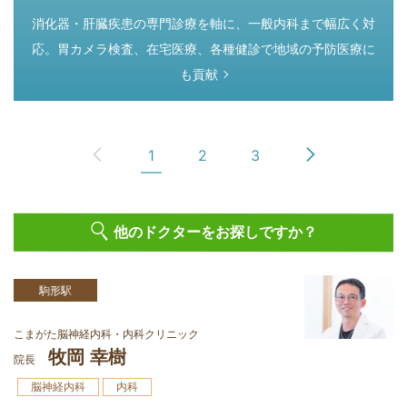
つぎのページ
消化器・肝臓疾患の専門診療を軸に、一般内科まで幅広く対
応。胃カメラ検査、在宅医療、各種健診で地域の予防医療に
も貢献
1
2
3
他のドクターをお探しですか？
駒形駅
こまがた脳神経内科・内科クリニック
牧岡 幸樹
院長
脳神経内科
内科