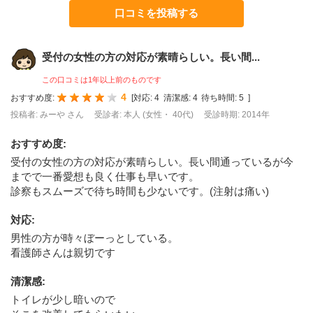
口コミを投稿する
受付の女性の方の対応が素晴らしい。長い間...
この口コミは1年以上前のものです
4
おすすめ度:
[
対応:
4
清潔感:
4
待ち時間:
5
]
投稿者: みーや さん
受診者: 本人 (女性・ 40代)
受診時期: 2014年
おすすめ度
:
受付の女性の方の対応が素晴らしい。長い間通っているが今
までで一番愛想も良く仕事も早いです。
診察もスムーズで待ち時間も少ないです。(注射は痛い)
対応
:
男性の方が時々ぼーっとしている。
看護師さんは親切です
清潔感
:
トイレが少し暗いので