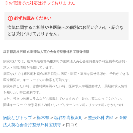
※お電話での対応は行っておりません
必ずお読みください
病気に関するご相談や各医院への個別のお問い合わせ・紹介な
どは受け付けておりません。
塩谷郡高根沢町
の
医療法人英心会倉持整形外科宝積寺
情報
病院なび では、
栃木県
塩谷郡高根沢町
の
医療法人英心会倉持整形外科宝積寺
の
評判・
求人・転職
情報を掲載しています。
病院なび では市区町村別/診療科目別に病院・医院・薬局を探せるほか、予約ができる
医療機関や、キーワードでの検索も可能です。
病院を探したい時、診療時間を調べたい時、医師求人や看護師求人、薬剤師求人情報
を知りたい時に便利です。
また、役立つ医療コラムなども掲載していますので、是非ご覧になってください。
関連キーワード:
整形外科 / 内科 / リハビリテーション科 / リウマチ科 / かかりつけ
病院なびトップ
>
栃木県
>
塩谷郡高根沢町
>
整形外科
内科
>
医療
法人英心会倉持整形外科宝積寺
>
口コミ