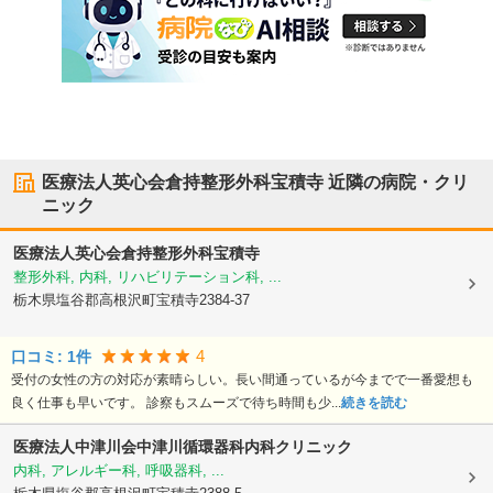
医療法人英心会倉持整形外科宝積寺
近隣の病院・クリ
ニック
医療法人英心会倉持整形外科宝積寺
整形外科, 内科, リハビリテーション科, ...
栃木県塩谷郡高根沢町
宝積寺2384-37
4
口コミ:
1
件
受付の女性の方の対応が素晴らしい。長い間通っているが今までで一番愛想も
良く仕事も早いです。 診察もスムーズで待ち時間も少...
続きを読む
医療法人中津川会
中津川循環器科内科クリニック
内科, アレルギー科, 呼吸器科, ...