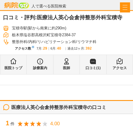
病院なび
人で選べる医院検索
口コミ・評判:
医療法人英心会倉持整形外科宝積寺
宝積寺駅
(駅から
南東に約290m
)
栃木県塩谷郡高根沢町宝積寺2384-37
整形外科
内科
リハビリテーション科
リウマチ科
※
29
40
392
アクセス数
7月
:
6月
:
過去12ヶ月:
医院トップ
診療案内
医師
口コミ(
1
)
アクセス
医療法人英心会倉持整形外科宝積寺
の口コミ
1
4.00
件