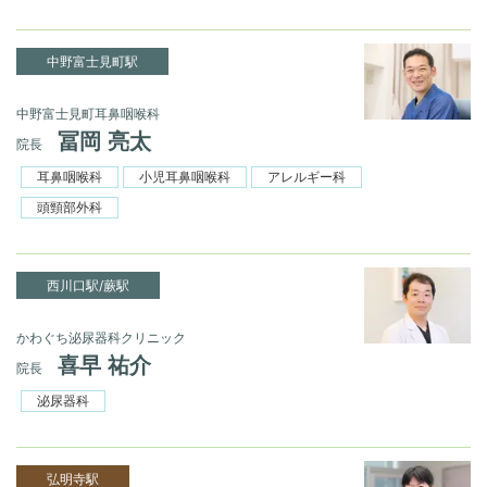
中野富士見町駅
中野富士見町耳鼻咽喉科
冨岡 亮太
院長
耳鼻咽喉科
小児耳鼻咽喉科
アレルギー科
頭頸部外科
西川口駅/蕨駅
かわぐち泌尿器科クリニック
喜早 祐介
院長
泌尿器科
弘明寺駅