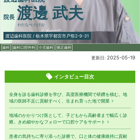
渡邊 武夫
院長
わたなべ たけお
渡辺歯科医院
/
栃木県宇都宮市戸祭2-9-31
歯科
歯科口腔外科
小児歯科
矯正歯科
2025-05-19
更新日:
インタビュー目次
全身を診る歯科診療を学び、高度医療機関で研鑽を積む。地
域の医師不足に貢献すべく、生まれ育った地で開業
地域のかかりつけ医として、子どもから高齢者まで幅広く診
療。きめ細やかなフォローで口腔ケアをサポート
患者の気持ちに寄り添った診療で、口と体の健康維持に貢献