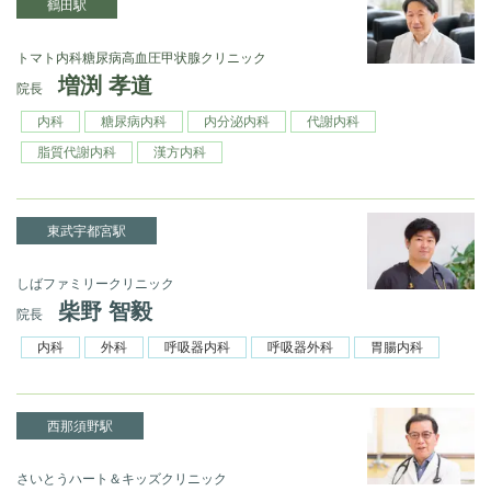
鶴田駅
トマト内科糖尿病高血圧甲状腺クリニック
増渕 孝道
院長
内科
糖尿病内科
内分泌内科
代謝内科
脂質代謝内科
漢方内科
東武宇都宮駅
しばファミリークリニック
柴野 智毅
院長
内科
外科
呼吸器内科
呼吸器外科
胃腸内科
西那須野駅
さいとうハート＆キッズクリニック