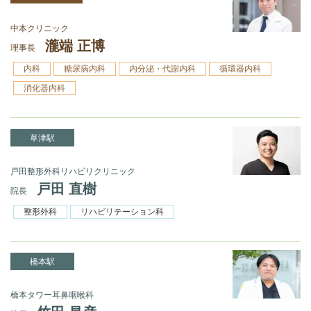
中本クリニック
瀧端 正博
理事長
内科
糖尿病内科
内分泌・代謝内科
循環器内科
消化器内科
草津駅
戸田整形外科リハビリクリニック
戸田 直樹
院長
整形外科
リハビリテーション科
橋本駅
橋本タワー耳鼻咽喉科