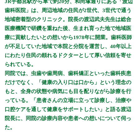
JR宇都宮駅から車で約20分、和尚塚通りにある「渡辺
9:00～12:00
●
●
●
●
●
●
歯科医院」は、周辺地域の住民が2世代、3世代で通う
14:00～18:00
●
●
●
●
●
●
地域密着型のクリニック。院長の渡辺武夫先生は総合
医療機関で研鑽を重ねた後、生まれ育った地で地域医
休診日: 日、祝
療に貢献したいとの想いから1978年に開業。歯科医師
※診療時間や臨時休診・診療内容等について、事前に必ず医療
が不足していた地域で本院と分院を運営し、40年以上
機関ホームページ、またはお電話にてご確認ください。
にわたり住民の頼れるドクターとして厚い信頼を寄せ
>>病院なびで医療機関の詳細を見る
られている。
同院では、虫歯や歯周病、歯科矯正といった歯科疾患
公式HPはこちら
だけでなく、「健康の入り口は口から」という理念の
もと、全身の状態や病気にも目を配りながら診療を行
初診受付
っている。「患者さんの立場に立って診療し、治療や
口腔ケアを通して健康をサポートしたい」と語る渡辺
院長に、同院の診療内容や患者への想いについて伺っ
た。