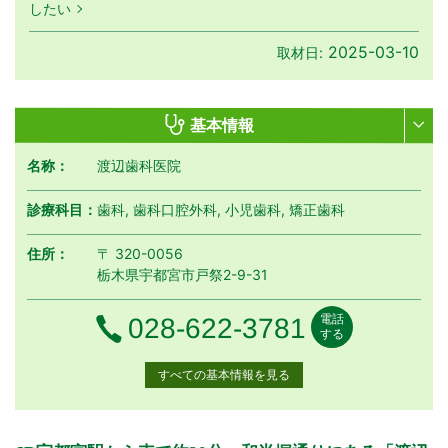
したい
2025-03-10
取材日:
基本情報
名称：
渡辺歯科医院
診療科目：
歯科, 歯科口腔外科, 小児歯科, 矯正歯科
住所：
〒 320-0056
栃木県宇都宮市戸祭2-9-31
電話
電話番号
028-622-3781
する
すべての基本情報を見る
月曜日
火曜日
水曜日
木曜日
金曜日
土曜日
日曜日
祝日
診療時間
月
火
水
木
金
土
日
祝