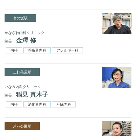
宮の坂駅
かなざわ内科クリニック
金澤 修
院長
内科
呼吸器内科
アレルギー科
三軒茶屋駅
いなみ内科クリニック
稲見 真木子
院長
内科
消化器内科
肝臓内科
芦花公園駅