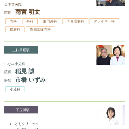
天下堂医院
雨宮 明文
院長
内科
外科
肛門外科
耳鼻咽喉科
アレルギー科
皮膚科
性感染症内科
三軒茶屋駅
いなみ小児科
稲見 誠
院長
市橋 いずみ
医師
小児科
二子玉川駅
ニコこどもクリニック