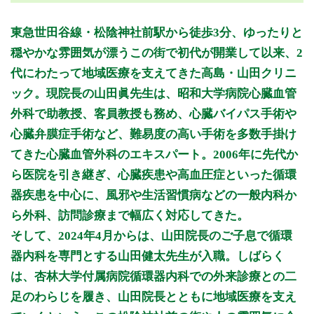
月曜日
火曜日
水曜日
木曜日
金曜日
土曜日
日曜日
祝日
診療時間
月
火
水
木
金
土
日
祝
東急世田谷線・松陰神社前駅から徒歩3分、ゆったりと
8:00～11:30
●
穏やかな雰囲気が漂うこの街で初代が開業して以来、2
8:00～12:30
●
●
●
●
●
代にわたって地域医療を支えてきた高島・山田クリニ
15:00～18:30
●
●
●
●
ック。現院長の山田眞先生は、昭和大学病院心臓血管
外科で助教授、客員教授も務め、心臓バイパス手術や
休診日：日、祝
備考：【往診・訪問診療】
心臓弁膜症手術など、難易度の高い手術を多数手掛け
(水・土)午後
てきた心臓血管外科のエキスパート。2006年に先代か
(月・火・木・金)13:00～15:00
ら医院を引き継ぎ、心臓疾患や高血圧症といった循環
※診療時間や臨時休診・診療内容等について、事前に必ず医療
器疾患を中心に、風邪や生活習慣病などの一般内科か
機関ホームページ、またはお電話にてご確認ください。
ら外科、訪問診療まで幅広く対応してきた。
>>病院なびで医療機関の詳細を見る
そして、2024年4月からは、山田院長のご子息で循環
器内科を専門とする山田健太先生が入職。しばらく
公式HPはこちら
は、杏林大学付属病院循環器内科での外来診療との二
足のわらじを履き、山田院長とともに地域医療を支え