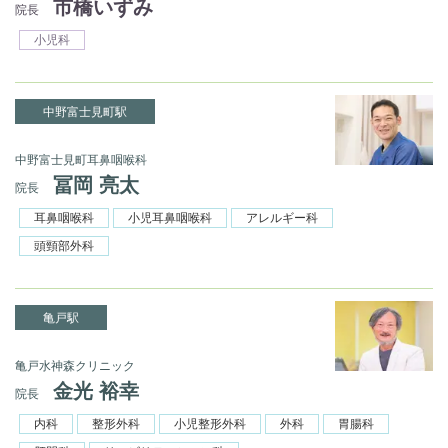
市橋いずみ
院長
小児科
中野富士見町駅
中野富士見町耳鼻咽喉科
冨岡 亮太
院長
耳鼻咽喉科
小児耳鼻咽喉科
アレルギー科
頭頸部外科
亀戸駅
亀戸水神森クリニック
金光 裕幸
院長
内科
整形外科
小児整形外科
外科
胃腸科