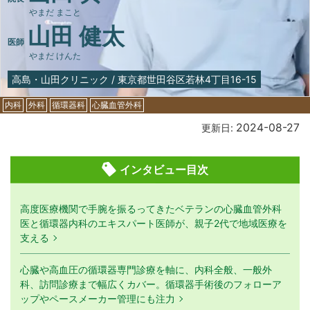
やまだ まこと
山田 健太
医師
やまだ けんた
高島・山田クリニック
/
東京都世田谷区若林4丁目16-15
内科
外科
循環器科
心臓血管外科
2024-08-27
更新日:
インタビュー目次
高度医療機関で手腕を振るってきたベテランの心臓血管外科
医と循環器内科のエキスパート医師が、親子2代で地域医療を
支える
心臓や高血圧の循環器専門診療を軸に、内科全般、一般外
科、訪問診療まで幅広くカバー。循環器手術後のフォローア
ップやペースメーカー管理にも注力