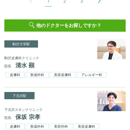
1
2
3
他のドクターをお探しですか？
駒沢大学駅
駒沢皮膚科クリニック
清水 顕
院長
皮膚科
形成外科
美容皮膚科
アレルギー科
下北沢駅
下北沢スキンクリニック
保坂 宗孝
院長
皮膚科
形成外科
美容外科
美容皮膚科