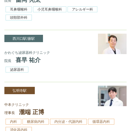
院長
耳鼻咽喉科
小児耳鼻咽喉科
アレルギー科
頭頸部外科
西川口駅/蕨駅
かわぐち泌尿器科クリニック
喜早 祐介
院長
泌尿器科
弘明寺駅
中本クリニック
瀧端 正博
理事長
内科
糖尿病内科
内分泌・代謝内科
循環器内科
消化器内科