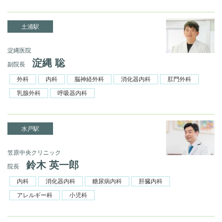
土浦駅
淀縄医院
淀縄 聡
副院長
外科
内科
脳神経外科
消化器内科
肛門外科
乳腺外科
呼吸器内科
水戸駅
笠原中央クリニック
鈴木 英一郎
院長
内科
消化器内科
糖尿病内科
肝臓内科
アレルギー科
小児科