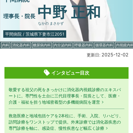
中野 正和
理事長・院長
なかの まさかず
平間病院
/
茨城県下妻市江2051
内科
消化器内科
糖尿病内科
内分泌内科
呼吸器内科
循環器内科
内視鏡内
2025-12-02
更新日:
インタビュー目次
敬愛する祖父の死をきっかけに消化器内視鏡診療のエキスパ
ートに。専門性を土台に三代目理事長・院長として、医療・
介護・福祉を担う地域密着型の多機能病院を運営
救急医療と地域包括ケアを2本柱に、手術、入院、リハビリ、
訪問診療をワンストップで提供。外来診療では消化器疾患の
専門診療を軸に、感染症、慢性疾患など幅広く診療