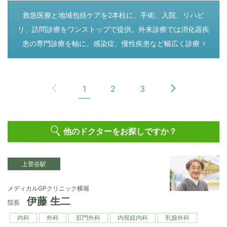
つぎのページ
救急医療と地域包括ケアを2本柱に、手術、入院、リハビ
リ、訪問診療をワンストップで提供。外来診療では消化器疾
患の専門診療を軸に、感染症、慢性疾患など幅広く診療
1
2
3
他のドクターをお探しですか？
上菅谷駅
メディカルGPクリニック横堀
伊藤 生二
院長
内科
外科
肛門外科
内視鏡内科
乳腺外科