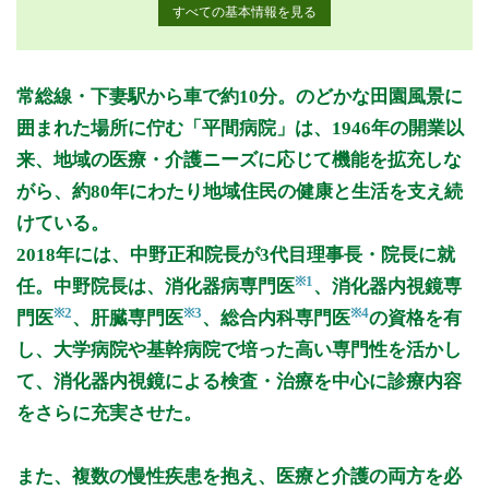
すべての基本情報を見る
月曜日
火曜日
水曜日
木曜日
金曜日
土曜日
日曜日
祝日
診療時間
月
火
水
木
金
土
日
祝
常総線・下妻駅から車で約10分。のどかな田園風景に
9:00〜12:00
●
●
●
●
●
●
囲まれた場所に佇む「平間病院」は、1946年の開業以
14:00〜17:30
●
●
●
●
●
来、地域の医療・介護ニーズに応じて機能を拡充しな
がら、約80年にわたり地域住民の健康と生活を支え続
休診日: 土曜午後・日曜・祝日・盆休み・年末年始 (12月31日
～1月3日)
けている。
2018年には、中野正和院長が3代目理事長・院長に就
備考: 各科目診療時間につきましては、ホームページをご覧く
※1
任。中野院長は、消化器病専門医
、消化器内視鏡専
ださい。
※2
※3
※4
門医
、肝臓専門医
、総合内科専門医
の資格を有
※診療時間や臨時休診・診療内容等について、事前に必ず医療
し、大学病院や基幹病院で培った高い専門性を活かし
機関ホームページ、またはお電話にてご確認ください。
て、消化器内視鏡による検査・治療を中心に診療内容
>>病院なびで医療機関の詳細を見る
をさらに充実させた。
公式HPはこちら
また、複数の慢性疾患を抱え、医療と介護の両方を必