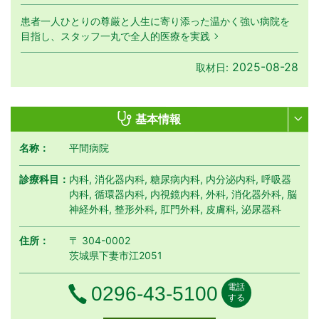
患者一人ひとりの尊厳と人生に寄り添った温かく強い病院を
目指し、スタッフ一丸で全人的医療を実践
2025-08-28
取材日:
基本情報
名称：
平間病院
診療科目：
内科, 消化器内科, 糖尿病内科, 内分泌内科, 呼吸器
内科, 循環器内科, 内視鏡内科, 外科, 消化器外科, 脳
神経外科, 整形外科, 肛門外科, 皮膚科, 泌尿器科
住所：
〒 304-0002
茨城県下妻市江2051
電話
電話番号
0296-43-5100
する