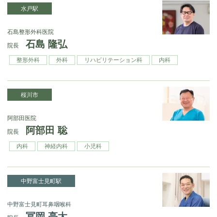
水戸駅
石島整形外科医院
石島 隆弘
院長
整形外科
外科
リハビリテーション科
内科
桜川市
阿部田医院
阿部田 聡
院長
内科
神経内科
小児科
中野富士見町駅
中野富士見町耳鼻咽喉科
冨岡 亮太